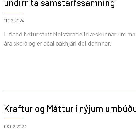
undirrita samstarfssamning
11.02.2024
Lífland hefur stutt Meistaradeild æskunnar um ma
ára skeið og er aðal bakhjarl deildarinnar.
Kraftur og Máttur í nýjum umbú
08.02.2024