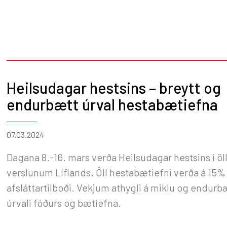
Heilsudagar hestsins – breytt og
endurbætt úrval hestabætiefna
07.03.2024
Dagana 8.-16. mars verða Heilsudagar hestsins í ö
verslunum Líflands. Öll hestabætiefni verða á 15%
afsláttartilboði. Vekjum athygli á miklu og endurb
úrvali fóðurs og bætiefna.