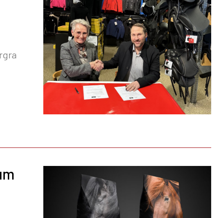
rgra
ðum