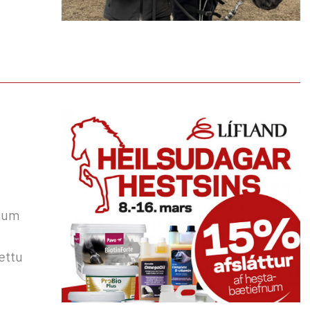
llum
ættu