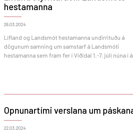
hestamanna
26.03.2024
Lífland og Landsmót hestamanna undirrituðu á
dögunum samning um samstarf á Landsmóti
hestamanna sem fram fer í Víðidal 1.-7. júlí núna í á
Opnunartími verslana um páskan
22.03.2024