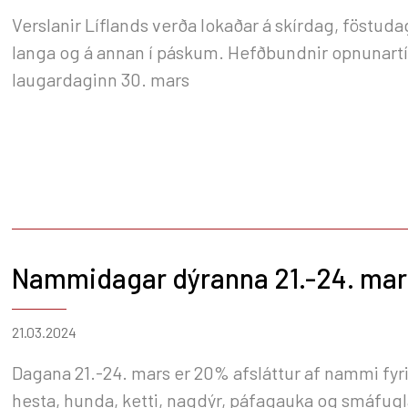
Verslanir Líflands verða lokaðar á skírdag, föstuda
langa og á annan í páskum. Hefðbundnir opnunart
laugardaginn 30. mars
Nammidagar dýranna 21.-24. mar
21.03.2024
Dagana 21.-24. mars er 20% afsláttur af nammi fyri
hesta, hunda, ketti, nagdýr, páfagauka og smáfug