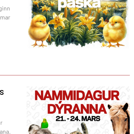
ginn
ímar
s
r
lana.