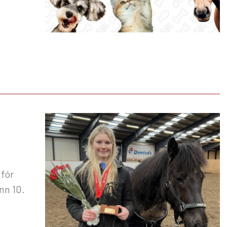
 fór
nn 10.