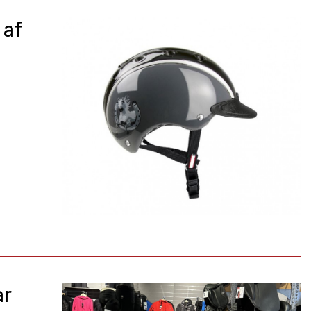
 af
ar