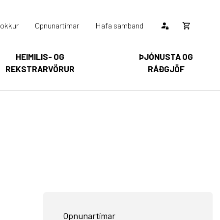
okkur
Opnunartímar
Hafa samband
Opna
körfu
HEIMILIS- OG
ÞJÓNUSTA OG
REKSTRARVÖRUR
RÁÐGJÖF
Karfan þín
Loka
körfu
arfan er tóm.
Opnunartímar