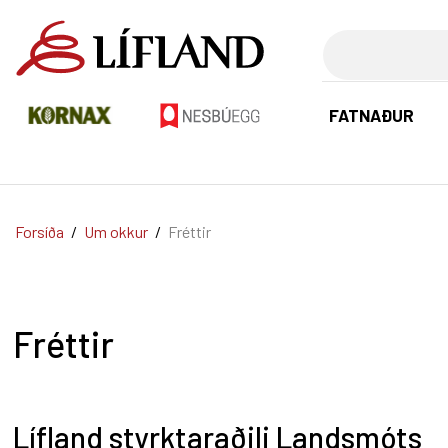
Leita
FATNAÐUR
Forsíða
/
Um okkur
/
Fréttir
Fréttir
Lífland styrktaraðili Landsmóts