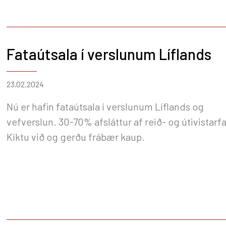
Fataútsala í verslunum Líflands
23.02.2024
Nú er hafin fataútsala í verslunum Líflands og
vefverslun. 30-70% afsláttur af reið- og útivistarf
Kíktu við og gerðu frábær kaup.