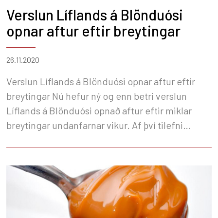
Verslun Líflands á Blönduósi
opnar aftur eftir breytingar
26.11.2020
Verslun Líflands á Blönduósi opnar aftur eftir
breytingar Nú hefur ný og enn betri verslun
Líflands á Blönduósi opnað aftur eftir miklar
breytingar undanfarnar vikur. Af því tilefni
bjóðum við viðskiptavinum sem eiga leið um
Blönduós í dag upp á nýlagað kaffi og konfekt.