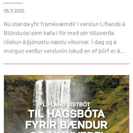
05.11.2020
Nú standa yfir framkvæmdir í verslun Líflands á
Blönduósi sem hafa í för með sér töluverða
röskun á þjónustu næstu vikurnar. Í dag og á
morgun verður verslunin lokuð en ef þörf er á
fóðri eða öðrum nauðsynjavörum er hægt að
hafa samband við Sævar verslunarstjóra í síma
843 6117.