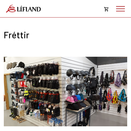
Opna
körfu
Fréttir
Karfan þín
Loka
körf
Karfan er tóm.