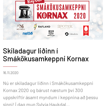
Skiladagur liðinn í
Smákökusamkeppni Kornax
16.11.2020
Nú er skiladagur liðinn í Smákökusamkeppni
Kornax 2020 og bárust næstum því 300
uppskriftir ásamt myndum í keppnina að þessu
sinni! Í dag mun Sylvía Haukdal