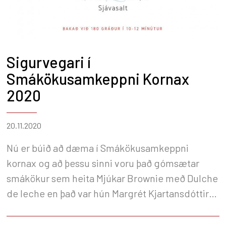
Sigurvegari í
Smákökusamkeppni Kornax
2020
20.11.2020
Nú er búið að dæma í Smákökusamkeppni
kornax og að þessu sinni voru það gómsætar
smákökur sem heita Mjúkar Brownie með Dulche
de leche en það var hún Margrét Kjartansdóttir
sem sendi inn uppskriftina af þeim.