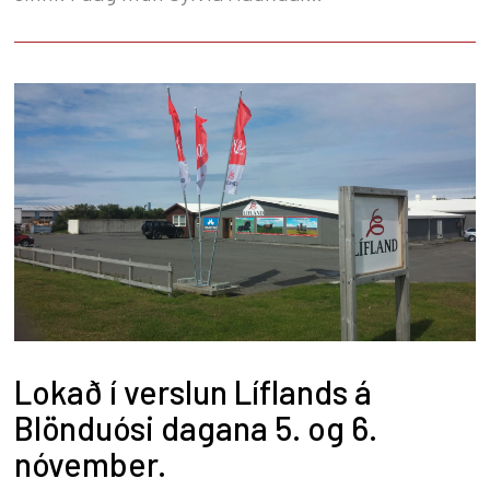
kökugerðarsnillingur sýna frá því þegar hún
bakar fyrstu uppskriftina af þeim fimm sem eru
komnar í úrslit.
Lokað í verslun Líflands á
Blönduósi dagana 5. og 6.
nóvember.