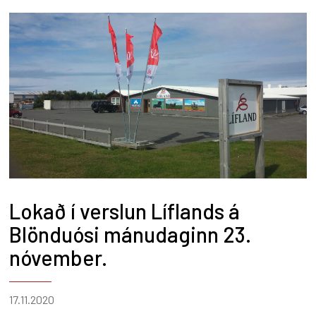
Lokað í verslun Líflands á
Blönduósi mánudaginn 23.
nóvember.
17.11.2020