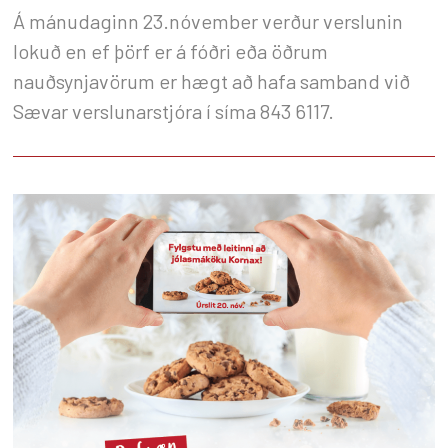
Á mánudaginn 23.nóvember verður verslunin
lokuð en ef þörf er á fóðri eða öðrum
nauðsynjavörum er hægt að hafa samband við
Sævar verslunarstjóra í síma 843 6117.