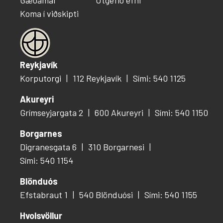
Koma í viðskipti
Reykjavík
Korputorgi
112 Reykjavík
Sími: 540 1125
Akureyri
Grímseyjargata 2
600 Akureyri
Sími: 540 1150
Borgarnes
Digranesgata 6
310 Borgarnesi
Sími: 540 1154
Blönduós
Efstabraut 1
540 Blönduósi
Sími: 540 1155
Hvolsvöllur