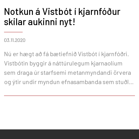
Notkun á Vistbót í kjarnfóður
skilar aukinni nyt!
03.11.2020
Nú er hægt að fá bætiefnið Vistbót í kjarnfóðri.
Vistbótin byggir á náttúrulegum kjarnaolíum
sem draga úr starfsemi metanmyndandi örvera
og ýtir undir myndun efnasambanda sem stuðla
að meiri mjólkurmyndun.