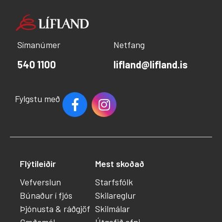
Símanúmer
Netfang
540 1100
lifland@lifland.is
Fylgstu með
Flýtileiðir
Mest skoðað
Vefverslun
Starfsfólk
Búnaður í fjós
Skilareglur
Þjónusta & ráðgjöf
Skilmálar
Gæðamál
Útgefið efni