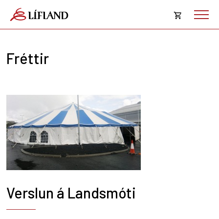
Opna
körfu
Fréttir
Karfan þín
Loka
körf
Karfan er tóm.
Verslun á Landsmóti