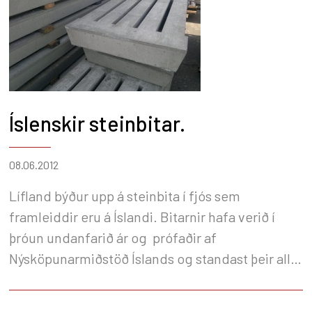
Íslenskir steinbitar.
08.06.2012
Lífland býður upp á steinbita í fjós sem
framleiddir eru á Íslandi. Bitarnir hafa verið í
þróun undanfarið ár og prófaðir af
Nýsköpunarmiðstöð Íslands og standast þeir allar
mælingar um brotþol og styrk á steypu.