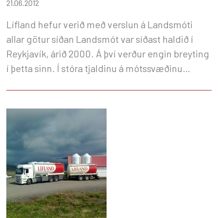
21.06.2012
Lífland hefur verið með verslun á Landsmóti
allar götur síðan Landsmót var síðast haldið í
Reykjavík, árið 2000. Á því verður engin breyting
í þetta sinn. Í stóra tjaldinu á mótssvæðinu
verður Lífland með stóran sölubás þar sem að
boðið verður upp á fatnað, reiðtygi og alls kyns
gjafavöru. Við verðum með fullt af flottum
Landsmótstilboðum í gangi, sjón er sögu ríkari.
Við hlökkum til að sjá ykkur á Landsmóti. Kveðja,
starfsfólk Líflands