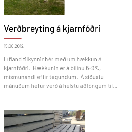
Verðbreyting á kjarnfóðri
15.06.2012
Lífland tilkynnir hér með um hækkun á
kjarnfóðri. Hækkunin er á bilinu 6-9%,
mismunandi eftir tegundum. Á síðustu
mánuðum hefur verð á helstu aðföngum til
fóðurgerðar hækkað verulega.