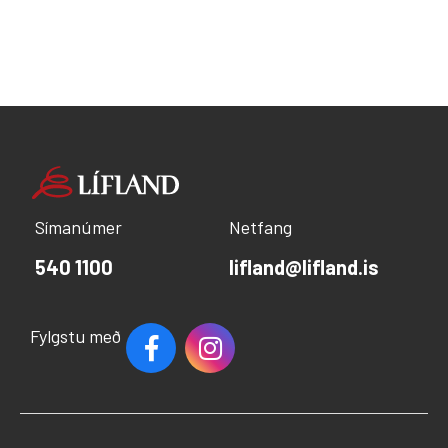
Símanúmer
Netfang
540 1100
lifland@lifland.is
Fylgstu með