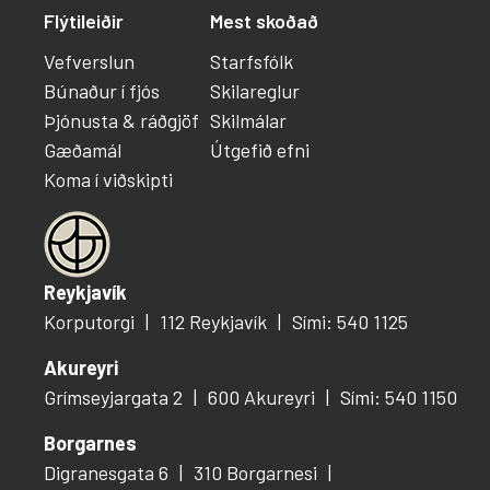
Flýtileiðir
Mest skoðað
Vefverslun
Starfsfólk
Búnaður í fjós
Skilareglur
Þjónusta & ráðgjöf
Skilmálar
Gæðamál
Útgefið efni
Koma í viðskipti
Reykjavík
Korputorgi
112 Reykjavík
Sími: 540 1125
Akureyri
Grímseyjargata 2
600 Akureyri
Sími: 540 1150
Borgarnes
Digranesgata 6
310 Borgarnesi