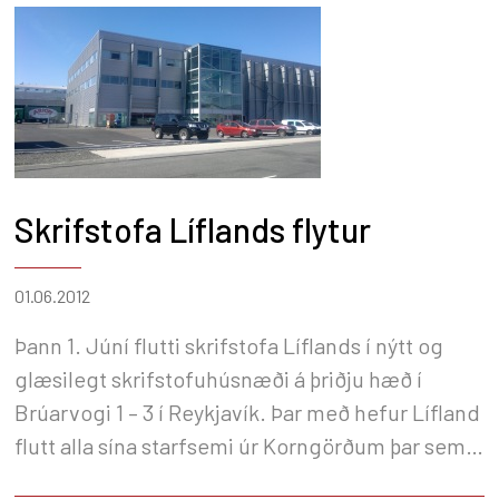
Skrifstofa Líflands flytur
01.06.2012
Þann 1. Júní flutti skrifstofa Líflands í nýtt og
glæsilegt skrifstofuhúsnæði á þriðju hæð í
Brúarvogi 1 – 3 í Reykjavík. Þar með hefur Lífland
flutt alla sína starfsemi úr Korngörðum þar sem
fyrirtækið hefur rekið sína starfsemi í áraraðir.