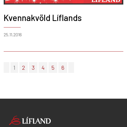
Kvennakvöld Líflands
25.11.2016
1
2
3
4
5
6