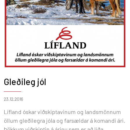
Gleðileg jól
23.12.2016
Lífland óskar viðskiptavinum og landsmönnum
öllum gleðilegra jóla og farsældar á komandi ári.
Þökkum viðskiptin á árinu sem er að líða.