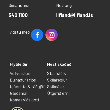
Símanúmer
Netfang
540 1100
lifland@lifland.is
Fylgstu með
Flýtileiðir
Mest skoðað
Vefverslun
Starfsfólk
Búnaður í fjós
Skilareglur
Þjónusta & ráðgjöf
Skilmálar
Gæðamál
Útgefið efni
Koma í viðskipti