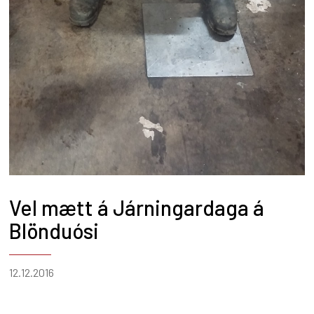
Vel mætt á Járningardaga á
Blönduósi
12.12.2016