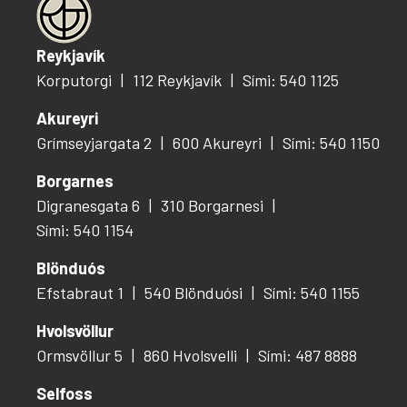
Reykjavík
Korputorgi
112 Reykjavík
Sími: 540 1125
Akureyri
Grímseyjargata 2
600 Akureyri
Sími: 540 1150
Borgarnes
Digranesgata 6
310 Borgarnesi
Sími: 540 1154
Blönduós
Efstabraut 1
540 Blönduósi
Sími: 540 1155
Hvolsvöllur
Ormsvöllur 5
860 Hvolsvelli
Sími: 487 8888
Selfoss