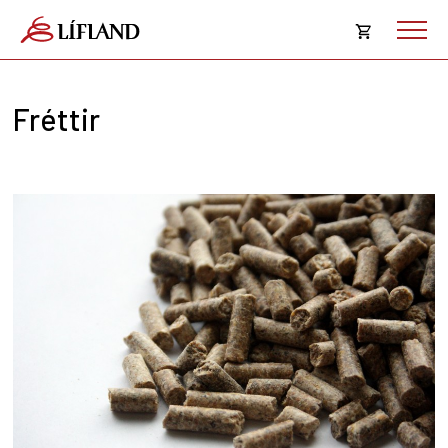
Opna
körfu
Fréttir
Karfan þín
Loka
körf
Karfan er tóm.