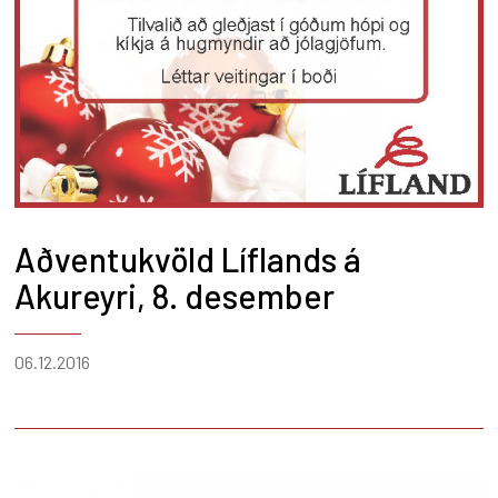
Aðventukvöld Líflands á
Akureyri, 8. desember
06.12.2016