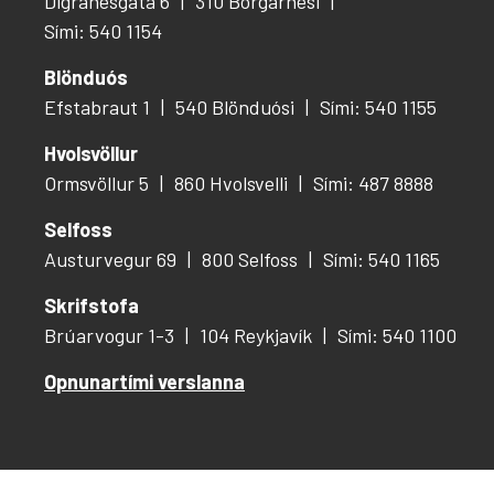
Digranesgata 6
310 Borgarnesi
Sími: 540 1154
Blönduós
Efstabraut 1
540 Blönduósi
Sími: 540 1155
Hvolsvöllur
Ormsvöllur 5
860 Hvolsvelli
Sími: 487 8888
Selfoss
Austurvegur 69
800 Selfoss
Sími: 540 1165
Skrifstofa
Brúarvogur 1-3
104 Reykjavík
Sími: 540 1100
Opnunartími verslanna