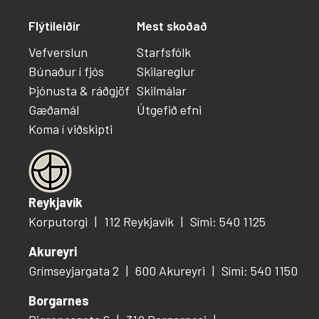
Flýtileiðir
Mest skoðað
Vefverslun
Starfsfólk
Búnaður í fjós
Skilareglur
Þjónusta & ráðgjöf
Skilmálar
Gæðamál
Útgefið efni
Koma í viðskipti
Reykjavík
Korputorgi
112 Reykjavík
Sími: 540 1125
Akureyri
Grímseyjargata 2
600 Akureyri
Sími: 540 1150
Borgarnes