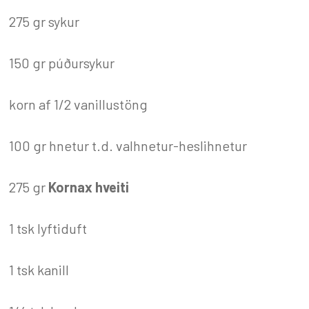
275 gr sykur
150 gr púðursykur
korn af 1/2 vanillustöng
100 gr hnetur t.d. valhnetur-heslihnetur
275 gr
Kornax hveiti
1 tsk lyftiduft
1 tsk kanill