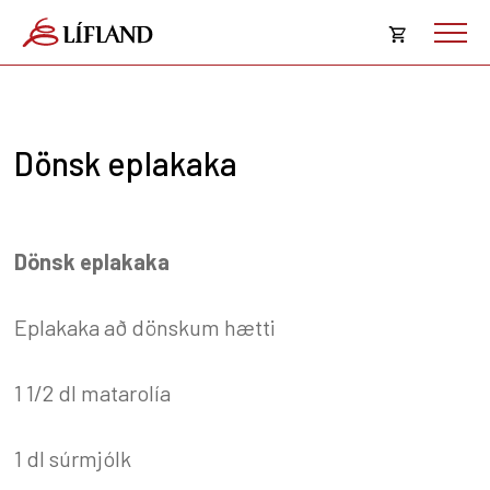
Opna
körfu
Karfan þín
Loka
Dönsk eplakaka
körf
Karfan er tóm.
Dönsk eplakaka
Eplakaka að dönskum hætti
1 1/2 dl matarolía
1 dl súrmjólk