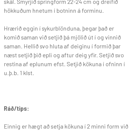
skál. Smyrjið springform 22-24 cm og dreifið
hökkuðum hnetum í botninn á forminu.
Hrærið eggin í sykurblönduna, þegar það er
komið saman við setjið þá mjölið út í og vinnið
saman. Hellið svo hluta af deiginu í formið þar
næst setjið þið epli og aftur deig yfir. Setjið svo
restina af eplunum efst. Setjið kökuna í ofninn í
u.þ.b. 1 klst.
Ráð/tips:
Einnig er hægt að setja kökuna í 2 minni form við