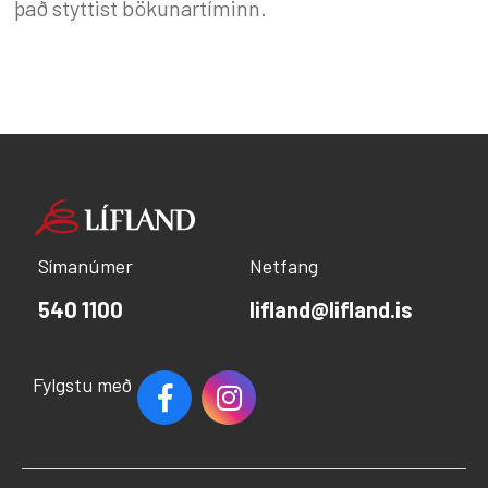
það styttist bökunartíminn.
Símanúmer
Netfang
540 1100
lifland@lifland.is
Fylgstu með