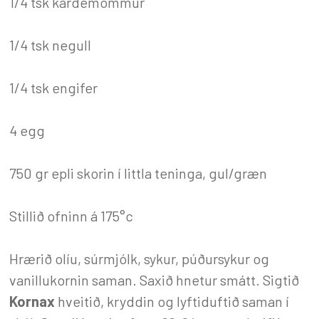
1/4 tsk kardemommur
1/4 tsk negull
1/4 tsk engifer
4 egg
750 gr epli skorin í littla teninga, gul/græn
Stillið ofninn á 175°c
Hrærið olíu, súrmjólk, sykur, púðursykur og
vanillukornin saman. Saxið hnetur smátt. Sigtið
Kornax
hveitið, kryddin og lyftiduftið saman í