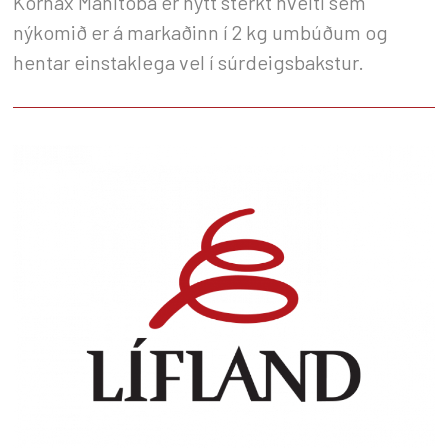
Kornax Manitoba er nýtt sterkt hveiti sem
nýkomið er á markaðinn í 2 kg umbúðum og
hentar einstaklega vel í súrdeigsbakstur.