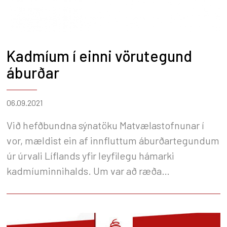
Kadmíum í einni vörutegund
áburðar
06.09.2021
Við hefðbundna sýnatöku Matvælastofnunar í
vor, mældist ein af innfluttum áburðartegundum
úr úrvali Líflands yfir leyfilegu hámarki
kadmíuminnihalds. Um var að ræða
vörutegundina LÍF 26-6+Se, tvígildan,
selenbættan NP áburð, en í henni mældist
þungmálmurinn kadmíum (Cd) um 90 mg/kg P.