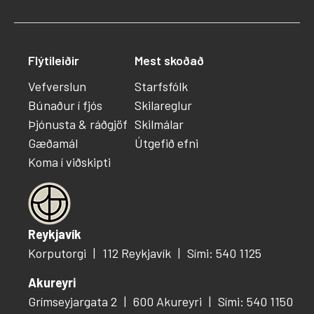
Flýtileiðir
Mest skoðað
Vefverslun
Starfsfólk
Búnaður í fjós
Skilareglur
Þjónusta & ráðgjöf
Skilmálar
Gæðamál
Útgefið efni
Koma í viðskipti
Reykjavík
Korputorgi
112 Reykjavík
Sími: 540 1125
Akureyri
Grímseyjargata 2
600 Akureyri
Sími: 540 1150