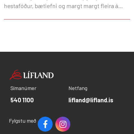
hestafóður, bætiefni og margt margt fleira á
frábærum tilboðum.
Símanúmer
Netfang
540 1100
lifland@lifland.is
Fylgstu með