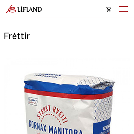
Opna
körfu
Fréttir
Karfan þín
Loka
körf
Karfan er tóm.