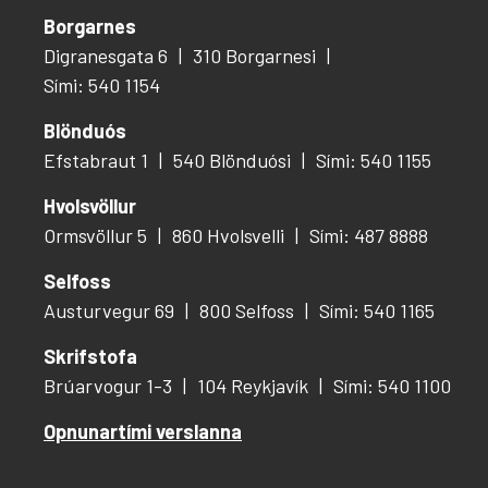
Borgarnes
Digranesgata 6
310 Borgarnesi
Sími: 540 1154
Blönduós
Efstabraut 1
540 Blönduósi
Sími: 540 1155
Hvolsvöllur
Ormsvöllur 5
860 Hvolsvelli
Sími: 487 8888
Selfoss
Austurvegur 69
800 Selfoss
Sími: 540 1165
Skrifstofa
Brúarvogur 1-3
104 Reykjavík
Sími: 540 1100
Opnunartími verslanna