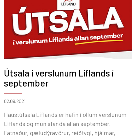
Leyfilegt hámark er 50 mg/kg P. Ellefu
vörutegundir áburðar voru prófaðar en aðeins
LÍF 26-6+Se mældist yfir mörkum. Aðrar
tegundir voru vel innan marka hvað leyfilegt
kadmíuminnihald varðar. Næringarefnainnihald
varanna var innan leyfðra vikmarka.
Útsala í verslunum Líflands í
september
02.09.2021
Haustútsala Líflands er hafin í öllum verslunum
Líflands og mun standa allan september.
Fatnaður, gæludýravörur, reiðtygi, hjálmar,