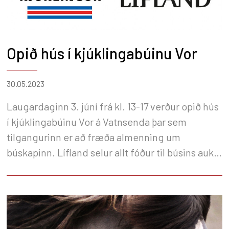
Opið hús í kjúklingabúinu Vor
30.05.2023
Laugardaginn 3. júní frá kl. 13-17 verður opið hús
í kjúklingabúinu Vor á Vatnsenda þar sem
tilgangurinn er að fræða almenning um
búskapinn. Lífland selur allt fóður til búsins auk
þess sem stór hluti búnaðar í nýju eldishúsunum
er frá Líflandi og verða tengliðir fyrirtækisins á
staðnum.