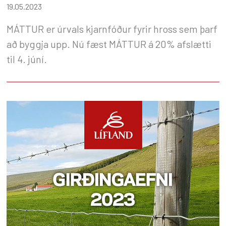
19.05.2023
MÁTTUR er úrvals kjarnfóður fyrir hross sem þarf
að byggja upp. Nú fæst MÁTTUR á 20% afslætti
til 4. júní.