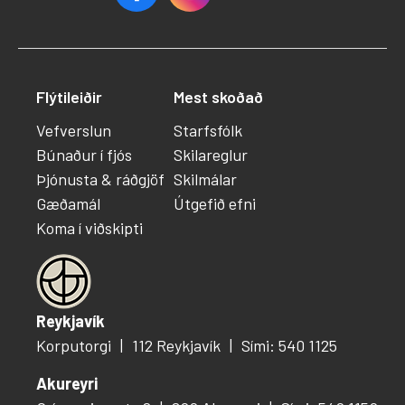
Flýtileiðir
Mest skoðað
Vefverslun
Starfsfólk
Búnaður í fjós
Skilareglur
Þjónusta & ráðgjöf
Skilmálar
Gæðamál
Útgefið efni
Koma í viðskipti
Reykjavík
Korputorgi
112 Reykjavík
Sími: 540 1125
Akureyri