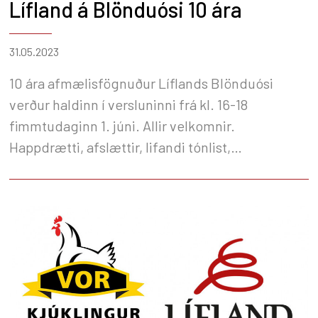
Lífland á Blönduósi 10 ára
31.05.2023
10 ára afmælisfögnuður Líflands Blönduósi
verður haldinn í versluninni frá kl. 16-18
fimmtudaginn 1. júni. Allir velkomnir.
Happdrætti, afslættir, lifandi tónlist,
afmæliskaka og pylsur og gos. Hlökkum til að sjá
sem flesta.