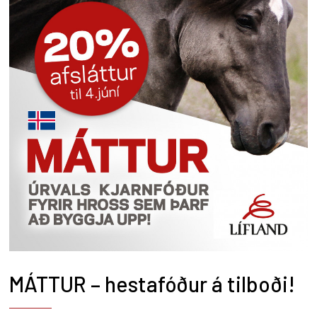
MÁTTUR – hestafóður á tilboði!