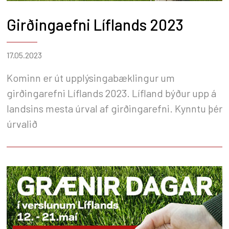
Girðingaefni Líflands 2023
17.05.2023
Kominn er út upplýsingabæklingur um
girðingarefni Líflands 2023. Lífland býður upp á
landsins mesta úrval af girðingarefni. Kynntu þér
úrvalið