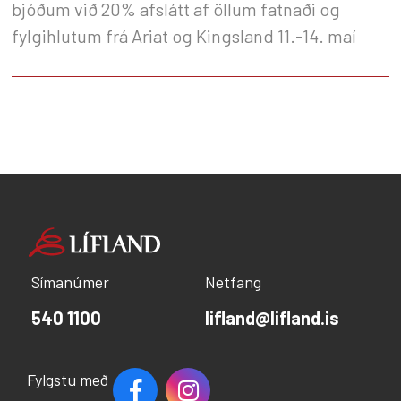
bjóðum við 20% afslátt af öllum fatnaði og
fylgihlutum frá Ariat og Kingsland 11.-14. maí
Símanúmer
Netfang
540 1100
lifland@lifland.is
Fylgstu með