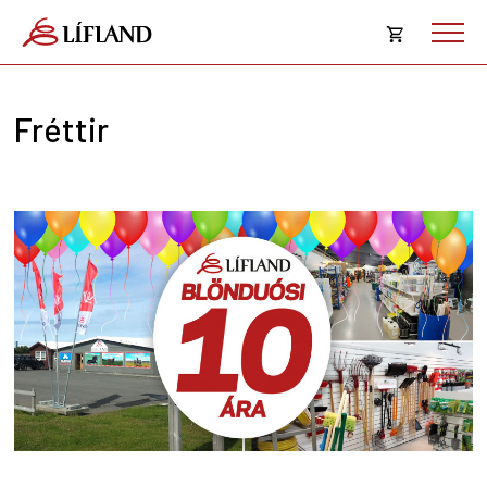
Opna
körfu
Fréttir
Karfan þín
Loka
körf
Karfan er tóm.