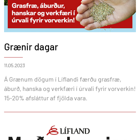
Grænir dagar
11.05.2023
Á Grænum dögum í Líflandi færðu grasfræ,
áburð, hanska og verkfæri í úrvali fyrir vorverkin!
15-20% afsláttur af fjölda vara.