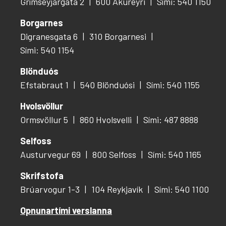
Grímseyjargata 2
600 Akureyri
Sími: 540 1150
Borgarnes
Digranesgata 6
310 Borgarnesi
Sími: 540 1154
Blönduós
Efstabraut 1
540 Blönduósi
Sími: 540 1155
Hvolsvöllur
Ormsvöllur 5
860 Hvolsvelli
Sími: 487 8888
Selfoss
Austurvegur 69
800 Selfoss
Sími: 540 1165
Skrifstofa
Brúarvogur 1-3
104 Reykjavík
Sími: 540 1100
Opnunartími verslanna