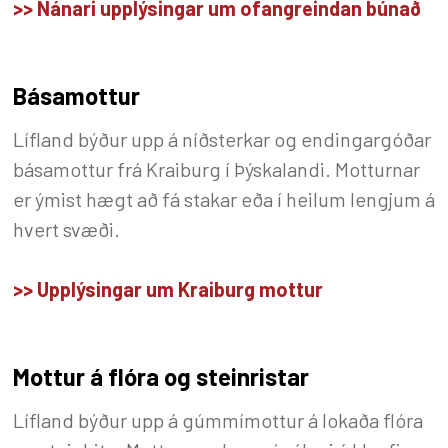
>> Nánari upplýsingar um ofangreindan búnað
Básamottur
Lífland býður upp á níðsterkar og endingargóðar
básamottur frá Kraiburg í Þýskalandi. Motturnar
er ýmist hægt að fá stakar eða í heilum lengjum á
hvert svæði.
>> Upplýsingar um Kraiburg mottur
Mottur á flóra og steinristar
Lífland býður upp á gúmmímottur á lokaða flóra