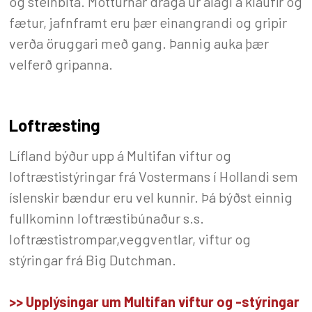
og steinbita. Motturnar draga úr álagi á klaufir og
fætur, jafnframt eru þær einangrandi og gripir
verða öruggari með gang. Þannig auka þær
velferð gripanna.
Loftræsting
Lífland býður upp á Multifan viftur og
loftræstistýringar frá Vostermans í Hollandi sem
íslenskir bændur eru vel kunnir. Þá býðst einnig
fullkominn loftræstibúnaður s.s.
loftræstistrompar,veggventlar, viftur og
stýringar frá Big Dutchman.
>> Upplýsingar um Multifan viftur og -stýringar