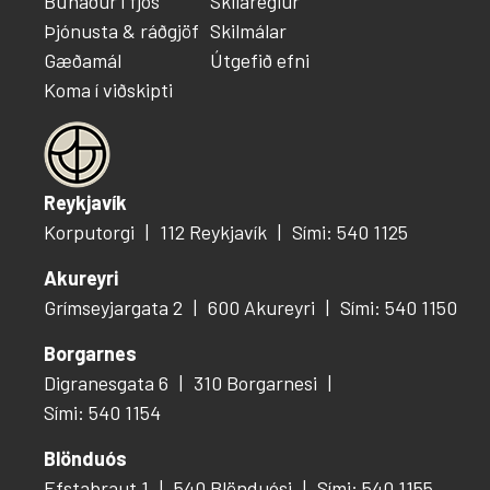
Búnaður í fjós
Skilareglur
Þjónusta & ráðgjöf
Skilmálar
Gæðamál
Útgefið efni
Koma í viðskipti
Reykjavík
Korputorgi
112 Reykjavík
Sími: 540 1125
Akureyri
Grímseyjargata 2
600 Akureyri
Sími: 540 1150
Borgarnes
Digranesgata 6
310 Borgarnesi
Sími: 540 1154
Blönduós
Efstabraut 1
540 Blönduósi
Sími: 540 1155