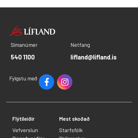
Símanúmer
Netfang
540 1100
lifland@lifland.is
Fylgstu með
Flýtileiðir
Mest skoðað
Vefverslun
Starfsfólk