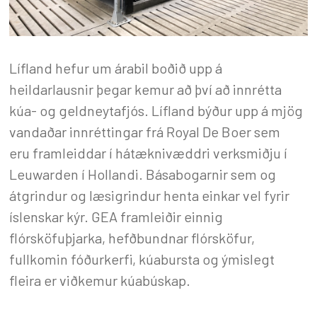
Lífland hefur um árabil boðið upp á
heildarlausnir þegar kemur að því að innrétta
kúa- og geldneytafjós. Lífland býður upp á mjög
vandaðar innréttingar frá Royal De Boer sem
eru framleiddar í hátæknivæddri verksmiðju í
Leuwarden í Hollandi. Básabogarnir sem og
átgrindur og læsigrindur henta einkar vel fyrir
íslenskar kýr. GEA framleiðir einnig
flórsköfuþjarka, hefðbundnar flórsköfur,
fullkomin fóðurkerfi, kúabursta og ýmislegt
fleira er viðkemur kúabúskap.