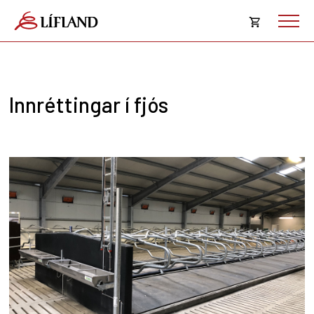
Opna
körfu
Karfan þín
Loka
Innréttingar í fjós
körf
Karfan er tóm.