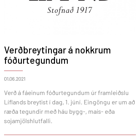
Verðbreytingar á nokkrum
fóðurtegundum
01.06.2021
Verð á fáeinum fóðurtegundum úr framleiðslu
Líflands breytist í dag, 1. júní. Eingöngu er um að
ræða tegundir með háu bygg-, maís- eða
sojamjölshlutfalli.