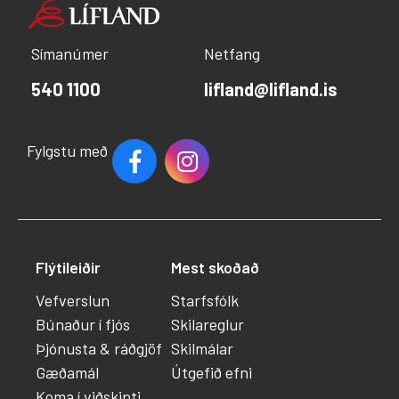
Símanúmer
Netfang
540 1100
lifland@lifland.is
Fylgstu með
Flýtileiðir
Mest skoðað
Vefverslun
Starfsfólk
Búnaður í fjós
Skilareglur
Þjónusta & ráðgjöf
Skilmálar
Gæðamál
Útgefið efni
Koma í viðskipti