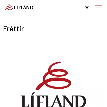
Opna
körfu
Fréttir
Karfan þín
Loka
körf
Karfan er tóm.