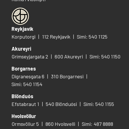
Reykjavík
Korputorgi
112 Reykjavík
Sími: 540 1125
Akureyri
Grímseyjargata 2
600 Akureyri
Sími: 540 1150
Borgarnes
Digranesgata 6
310 Borgarnesi
Sími: 540 1154
Blönduós
Efstabraut 1
540 Blönduósi
Sími: 540 1155
Hvolsvöllur
Ormsvöllur 5
860 Hvolsvelli
Sími: 487 8888