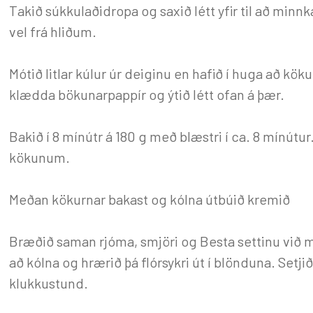
Takið súkkulaðidropa og saxið létt yfir til að minnk
vel frá hliðum.
Mótið litlar kúlur úr deiginu en hafið í huga að kök
klædda bökunarpappír og ýtið létt ofan á þær.
Bakið í 8 mínútr á 180 g með blæstri í ca. 8 mínútur
kökunum.
Meðan kökurnar bakast og kólna útbúið kremið
Bræðið saman rjóma, smjöri og Besta settinu við m
að kólna og hrærið þá flórsykri út í blönduna. Setji
klukkustund.