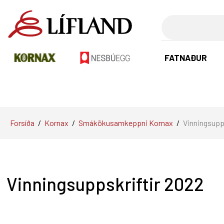
Leita
FATNAÐUR
Forsíða
/
Kornax
/
Smákökusamkeppni Kornax
/
Vinningsupp
Vinningsuppskriftir 2022