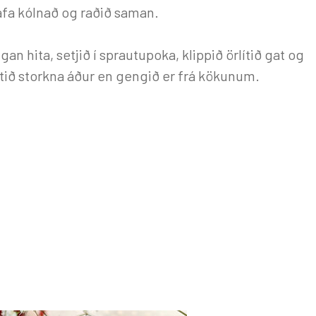
afa kólnað og raðið saman.
 hita, setjið í sprautupoka, klippið örlítið gat og
tið storkna áður en gengið er frá kökunum.