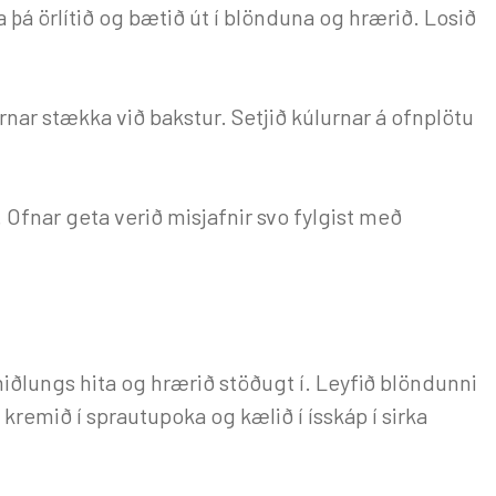
a þá örlítið og bætið út í blönduna og hrærið. Losið
urnar stækka við bakstur. Setjið kúlurnar á ofnplötu
. Ofnar geta verið misjafnir svo fylgist með
iðlungs hita og hrærið stöðugt í. Leyfið blöndunni
ð kremið í sprautupoka og kælið í ísskáp í sirka