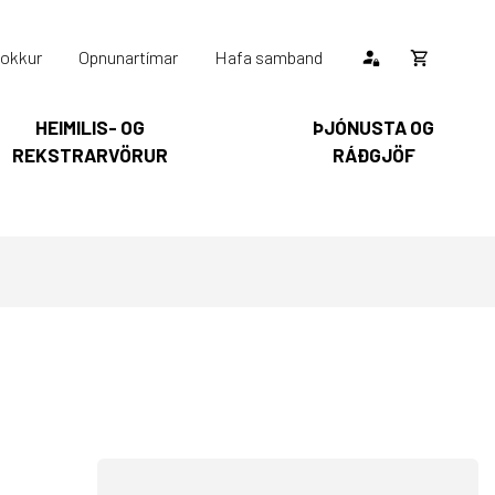
okkur
Opnunartímar
Hafa samband
Opna
körfu
HEIMILIS- OG
ÞJÓNUSTA OG
REKSTRARVÖRUR
RÁÐGJÖF
Karfan þín
Loka
körfu
arfan er tóm.