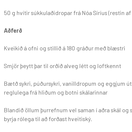
50 g hvítir súkkulaðidropar frá Nóa Síríus (restin 
Aðferð
Kveikið á ofni og stillið á 180 gráður með blæstri
Smjör þeytt þar til orðið alveg létt og loftkennt
Bætð sykri, púðursykri, vanilldropum og eggjum út 
reglulega frá hliðum og botni skálarinnar
Blandið öllum þurrefnum vel saman í aðra skál og s
byrja rólega til að forðast hveitiský.