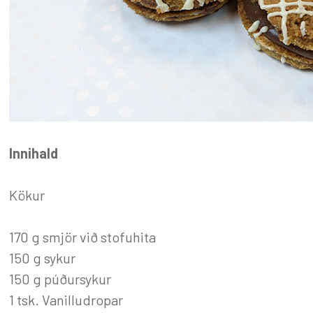
Innihald
Kökur
170 g smjör við stofuhita
150 g sykur
150 g púðursykur
1 tsk. Vanilludropar