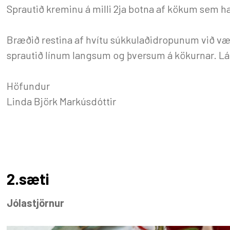
Sprautið kreminu á milli 2ja botna af kökum sem h
Bræðið restina af hvítu súkkulaðidropunum við vægan
sprautið línum langsum og þversum á kökurnar. Lá
Höfundur
Linda Björk Markúsdóttir
2.sæti
Jólastjörnur