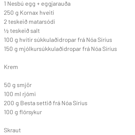
1 Nesbú egg + eggjarauða
250 g Kornax hveiti
2 teskeið matarsódi
½ teskeið salt
100 g hvítir súkkulaðidropar frá Nóa Síríus
150 g mjólkursúkkulaðidropar frá Nóa Síríus
Krem
50 g smjör
100 ml rjómi
200 g Besta settið frá Nóa Síríus
100 g flórsykur
Skraut