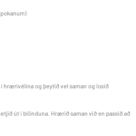
af pokanum)
í hrærivélina og þeytið vel saman og losið
etjið út í blönduna. Hrærið saman við en passið að