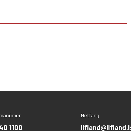
ímanúmer
Netfang
40 1100
lifland@lifland.i