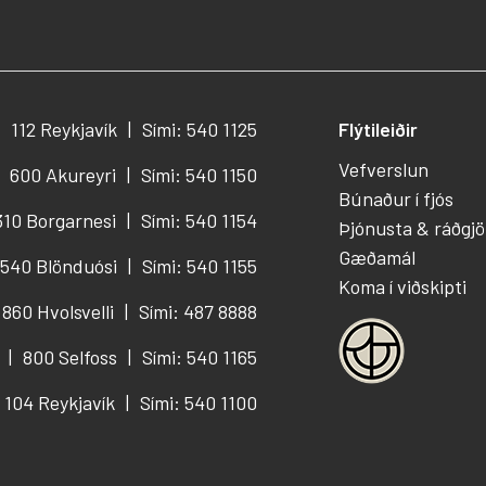
112 Reykjavík
Sími: 540 1125
Flýtileiðir
Vefverslun
600 Akureyri
Sími: 540 1150
Búnaður í fjós
310 Borgarnesi
Sími: 540 1154
Þjónusta & ráðgjö
Gæðamál
540 Blönduósi
Sími: 540 1155
Koma í viðskipti
860 Hvolsvelli
Sími: 487 8888
800 Selfoss
Sími: 540 1165
104 Reykjavík
Sími: 540 1100