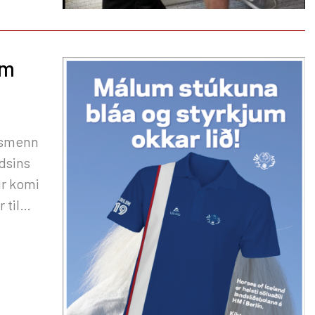
um
ngsmenn
ndsins
ir komi
 til