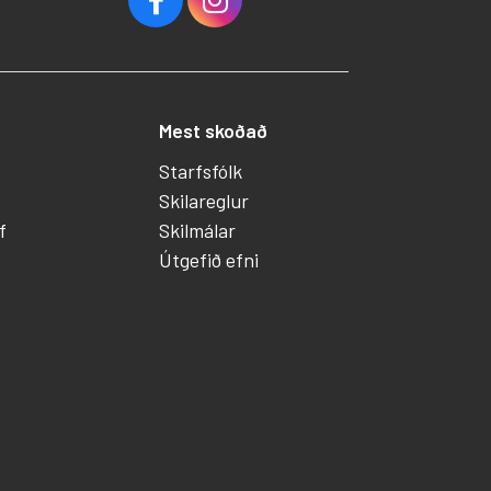
Mest skoðað
Starfsfólk
Skilareglur
f
Skilmálar
Útgefið efni