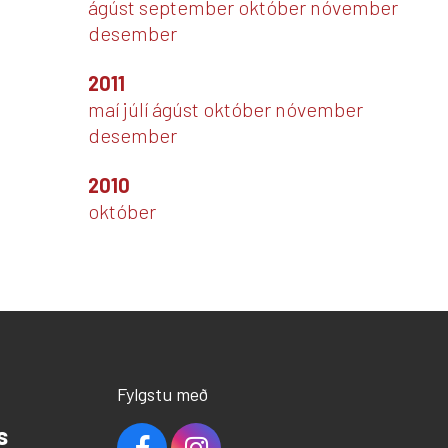
ágúst
september
október
nóvember
desember
2011
maí
júlí
ágúst
október
nóvember
desember
2010
október
Fylgstu með
s