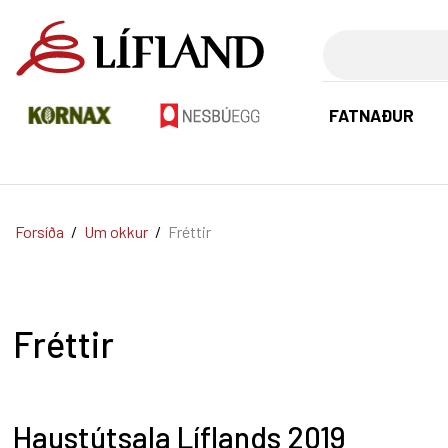
Leita
FATNAÐUR
Forsíða
/
Um okkur
/
Fréttir
Fréttir
Haustútsala Líflands 2019