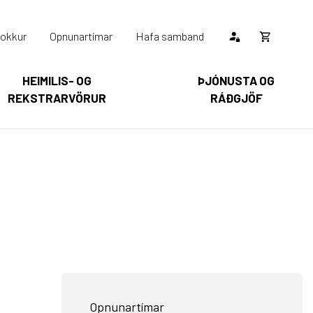
okkur
Opnunartímar
Hafa samband
Opna
körfu
HEIMILIS- OG
ÞJÓNUSTA OG
REKSTRARVÖRUR
RÁÐGJÖF
Karfan þín
Loka
körfu
arfan er tóm.
Opnunartímar