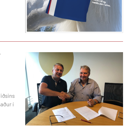
í
liðsins
aður í