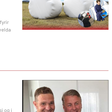
fyrir
ðvelda
i og í