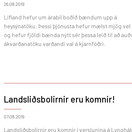
26.08.2019
Lífland hefur um árabil boðið bændum upp á
heysýnatöku. Þessi þjónusta hefur mælst mjög vel 
og hefur fjöldi bænda nýtt sér þessa leið til að au
ákvarðanatöku varðandi val á kjarnfóðri.
Landsliðsbolirnir eru komnir!
07.08.2019
Landsliðsbolirnir eru komnir í verslunina á Lyngháls