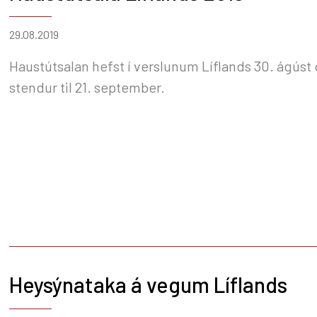
29.08.2019
Haustútsalan hefst í verslunum Líflands 30. ágúst
stendur til 21. september.
Heysýnataka á vegum Líflands