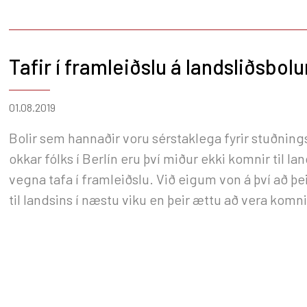
Tafir í framleiðslu á landsliðsbol
01.08.2019
Bolir sem hannaðir voru sérstaklega fyrir stuðni
okkar fólks í Berlín eru því miður ekki komnir til la
vegna tafa í framleiðslu. Við eigum von á því að þe
til landsins í næstu viku en þeir ættu að vera komnir
Berlín á morgun.