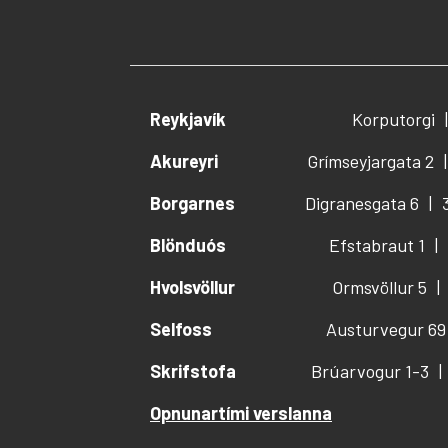
Reykjavík
Korputorgi
Akureyri
Grímseyjargata 2
Borgarnes
Digranesgata 6
Blönduós
Efstabraut 1
Hvolsvöllur
Ormsvöllur 5
Selfoss
Austurvegur 69
Skrifstofa
Brúarvogur 1-3
Opnunartími verslanna