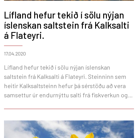
Lífland hefur tekið í sölu nýjan
íslenskan saltstein frá Kalksalti
á Flateyri.
17.04.2020
Lífland hefur tekið í sölu nýjan íslenskan
saltstein frá Kalksalti á Flateyri. Steinninn sem
heitir Kalksaltsteinn hefur þá sérstöðu að vera
samsettur úr endurnýttu salti frá fiskverkun og
hafkalki frá Bíldudal auk viðbætts A, D og E-
vítamíns og selens. Í steininum er einnig melassi
sem bindur saman efnið og eykur lystugleika.