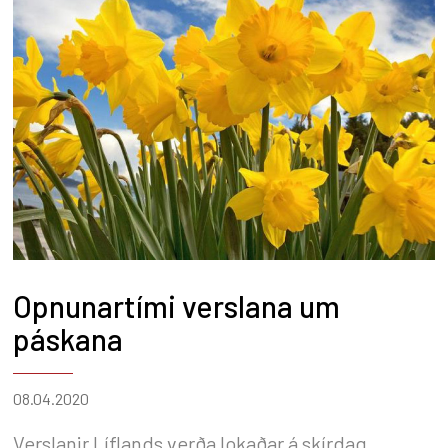
Opnunartími verslana um
páskana
08.04.2020
Verslanir Líflands verða lokaðar á skírdag,