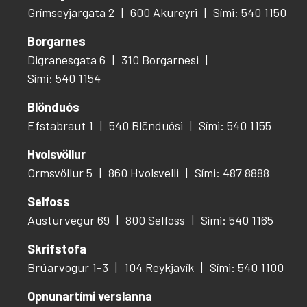
Grímseyjargata 2
600 Akureyri
Sími: 540 1150
Borgarnes
Digranesgata 6
310 Borgarnesi
Sími: 540 1154
Blönduós
Efstabraut 1
540 Blönduósi
Sími: 540 1155
Hvolsvöllur
Ormsvöllur 5
860 Hvolsvelli
Sími: 487 8888
Selfoss
Austurvegur 69
800 Selfoss
Sími: 540 1165
Skrifstofa
Brúarvogur 1-3
104 Reykjavík
Sími: 540 1100
Opnunartími verslanna