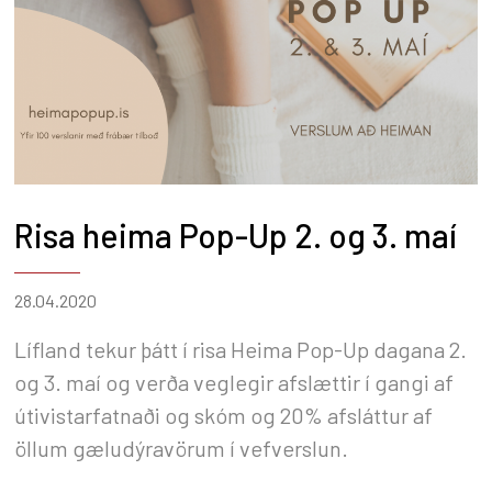
Risa heima Pop-Up 2. og 3. maí
28.04.2020
Lífland tekur þátt í risa Heima Pop-Up dagana 2.
og 3. maí og verða veglegir afslættir í gangi af
útivistarfatnaði og skóm og 20% afsláttur af
öllum gæludýravörum í vefverslun.