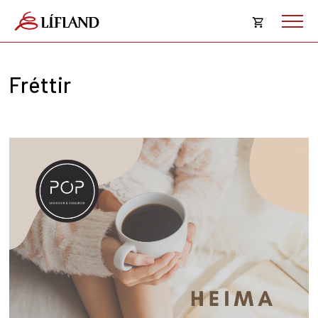
Opna
körfu
Fréttir
Karfan þín
Loka
körf
Karfan er tóm.