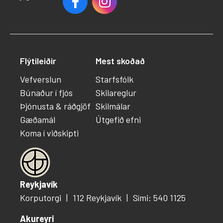
Flýtileiðir
Mest skoðað
Vefverslun
Starfsfólk
Búnaður í fjós
Skilareglur
Þjónusta & ráðgjöf
Skilmálar
Gæðamál
Útgefið efni
Koma í viðskipti
Reykjavík
Korputorgi
112 Reykjavík
Sími: 540 1125
Akureyri