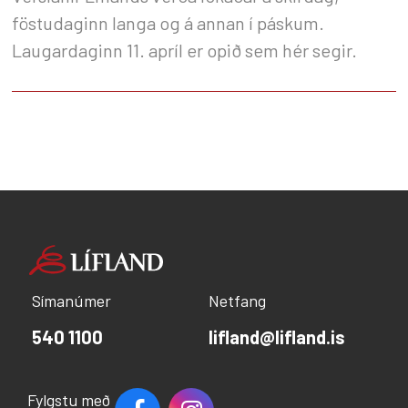
föstudaginn langa og á annan í páskum.
Laugardaginn 11. apríl er opið sem hér segir.
Símanúmer
Netfang
540 1100
lifland@lifland.is
Fylgstu með