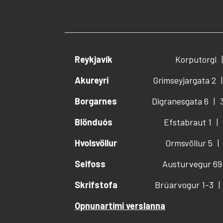
Reykjavík
Korputorgi
Akureyri
Grímseyjargata 2
Borgarnes
Digranesgata 6
Blönduós
Efstabraut 1
Hvolsvöllur
Ormsvöllur 5
Selfoss
Austurvegur 69
Skrifstofa
Brúarvogur 1-3
Opnunartími verslanna