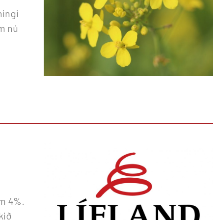
ningi
um nú
um 4%.
kið