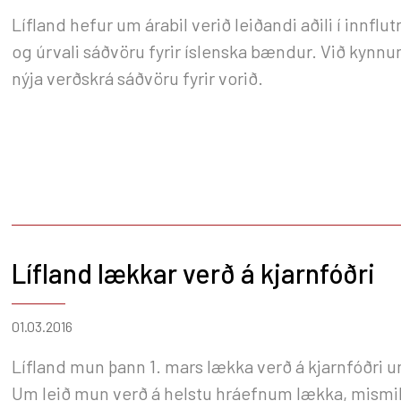
Lífland hefur um árabil verið leiðandi aðili í innflut
og úrvali sáðvöru fyrir íslenska bændur. Við kynn
nýja verðskrá sáðvöru fyrir vorið.
Lífland lækkar verð á kjarnfóðri
01.03.2016
Lífland mun þann 1. mars lækka verð á kjarnfóðri 
Um leið mun verð á helstu hráefnum lækka, mismi