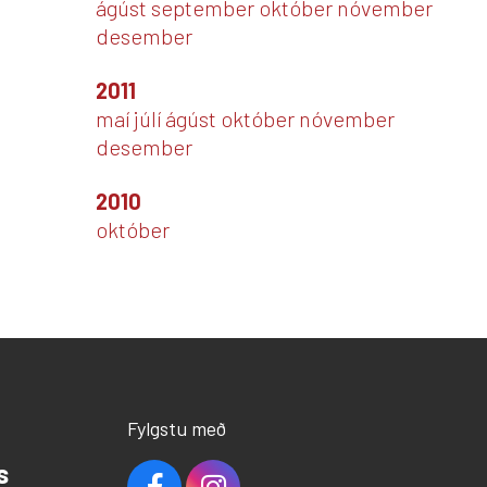
ágúst
september
október
nóvember
desember
2011
maí
júlí
ágúst
október
nóvember
desember
2010
október
Fylgstu með
s