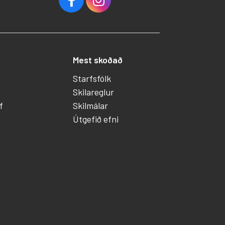
Mest skoðað
Starfsfólk
Skilareglur
f
Skilmálar
Útgefið efni