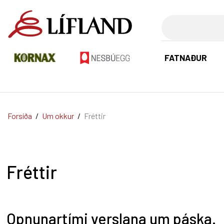
Leita
FATNAÐUR
Forsíða
/
Um okkur
/
Fréttir
Fréttir
Opnunartími verslana um páska.