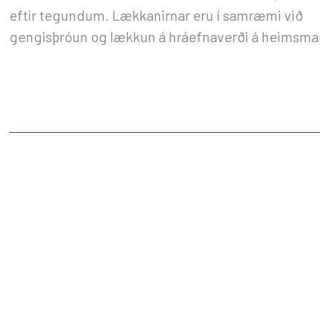
eftir tegundum. Lækkanirnar eru í samræmi við
gengisþróun og lækkun á hráefnaverði á heimsma