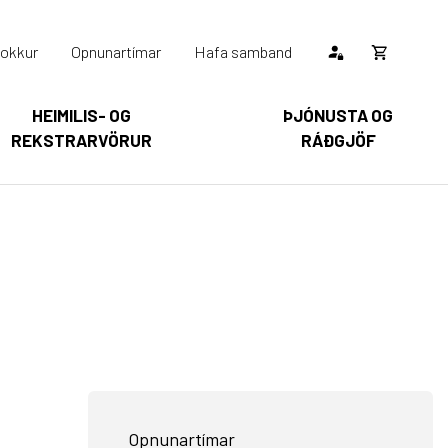
okkur
Opnunartímar
Hafa samband
Opna
körfu
HEIMILIS- OG
ÞJÓNUSTA OG
REKSTRARVÖRUR
RÁÐGJÖF
Karfan þín
Loka
körfu
arfan er tóm.
Opnunartímar