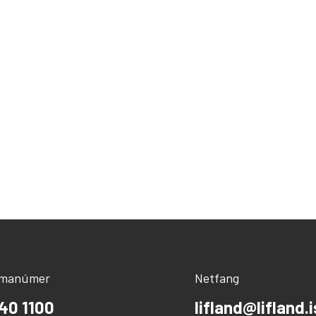
ímanúmer
Netfang
40 1100
lifland@lifland.i