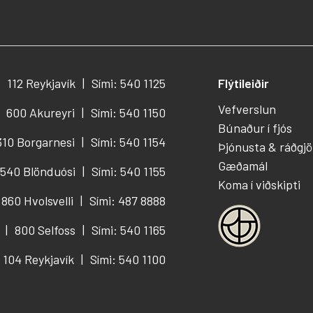
112 Reykjavík
Sími: 540 1125
Flýtileiðir
Vefverslun
600 Akureyri
Sími: 540 1150
Búnaður í fjós
310 Borgarnesi
Sími: 540 1154
Þjónusta & ráðgjö
Gæðamál
540 Blönduósi
Sími: 540 1155
Koma í viðskipti
860 Hvolsvelli
Sími: 487 8888
800 Selfoss
Sími: 540 1165
104 Reykjavík
Sími: 540 1100