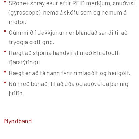
SRone+ spray ekur eftir RFID merkjum, snúðvísi
(gyroscope), nema á sköfu sem og nemum á
mótor.
Gúmmíið í dekkjunum er blandað sandi til að
tryggja gott grip.
Hægt að stjórna handvirkt með Bluetooth
fjarstýringu
Hægt er að fá hann fyrir rimlagólf og heilgólf.
Nú með búnaði til að úða og auðvelda þannig
þrifin.
Myndband