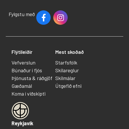
Fylgstu með
Flýtileiðir
Mest skoðað
Vefverslun
Starfsfólk
Búnaður í fjós
Skilareglur
Þjónusta & ráðgjöf
Skilmálar
Gæðamál
Útgefið efni
Koma í viðskipti
Reykjavík