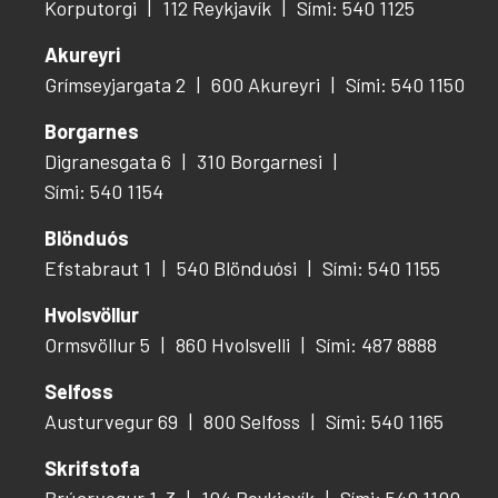
Korputorgi
112 Reykjavík
Sími: 540 1125
Akureyri
Grímseyjargata 2
600 Akureyri
Sími: 540 1150
Borgarnes
Digranesgata 6
310 Borgarnesi
Sími: 540 1154
Blönduós
Efstabraut 1
540 Blönduósi
Sími: 540 1155
Hvolsvöllur
Ormsvöllur 5
860 Hvolsvelli
Sími: 487 8888
Selfoss
Austurvegur 69
800 Selfoss
Sími: 540 1165
Skrifstofa
Brúarvogur 1-3
104 Reykjavík
Sími: 540 1100