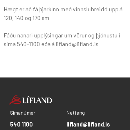
Hægt er að fá þjarkinn með vinnslubreidd upp á
120, 140 og 170 sm
Fáðu nánari upplýsingar um vörur og þjónustu í
síma 540-1100 eða á lifland@lifland.is
Símanúmer
Netfang
540 1100
lifland@lifland.is