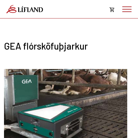
Opna
körfu
Karfan þín
Loka
GEA flórsköfuþjarkur
körf
Karfan er tóm.