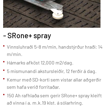
- SRone+ spray
Vinnsluhraði 5-8 m/min, handstýrður hraði: 14
m/min.
Hámarks afköst 12,000 m2/dag.
5 mismunandi akstursleiðir, 12 ferðir á dag.
Kemur með SD-korti sem vistar allar aðgerðir
sem hafa verið forritaðar.
150 Ah rafhlaða sem gerir SRone+ spray kleift
að vinna í a. m.k.19 klst. á sólarhring.