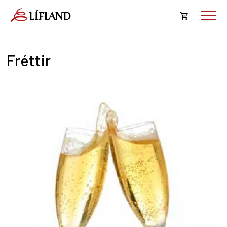
Opna
körfu
Fréttir
Karfan þín
Loka
körf
Karfan er tóm.