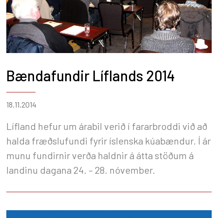
Bændafundir Líflands 2014
18.11.2014
Lífland hefur um árabil verið í fararbroddi við að
halda fræðslufundi fyrir íslenska kúabændur. Í ár
munu fundirnir verða haldnir á átta stöðum á
landinu dagana 24. – 28. nóvember.