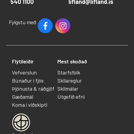
540 1100
lifland@lifland.is
Fylgstu með
Flýtileiðir
Mest skoðað
Vefverslun
Starfsfólk
Búnaður í fjós
Skilareglur
Þjónusta & ráðgjöf
Skilmálar
Gæðamál
Útgefið efni
Koma í viðskipti