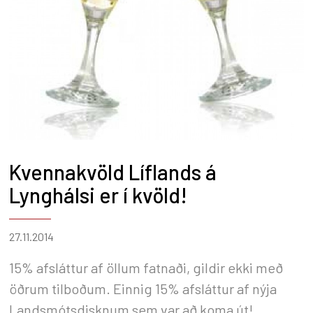
Kvennakvöld Líflands á
Lynghálsi er í kvöld!
27.11.2014
15% afsláttur af öllum fatnaði, gildir ekki með
öðrum tilboðum. Einnig 15% afsláttur af nýja
Landsmótsdisknum sem var að koma út!