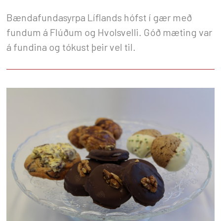
Bændafundasyrpa Líflands hófst í gær með
fundum á Flúðum og Hvolsvelli. Góð mæting var
á fundina og tókust þeir vel til.