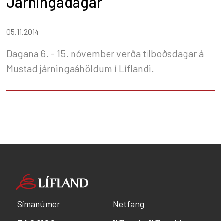
Járningadagar
05.11.2014
Dagana 6. - 15. nóvember verða tilboðsdagar á
Mustad járningaáhöldum í Líflandi.
Símanúmer
Netfang