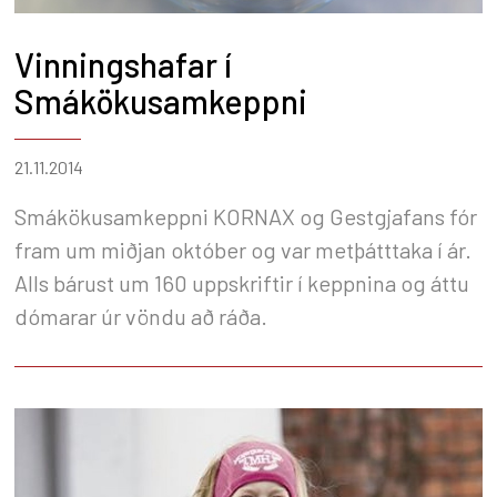
Vinningshafar í
Smákökusamkeppni
21.11.2014
Smákökusamkeppni KORNAX og Gestgjafans fór
fram um miðjan október og var metþátttaka í ár.
Alls bárust um 160 uppskriftir í keppnina og áttu
dómarar úr vöndu að ráða.