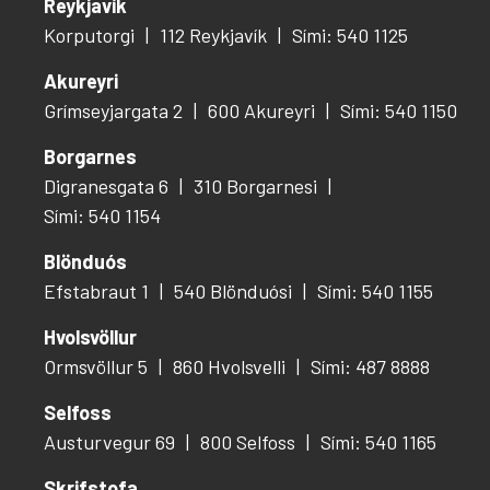
Reykjavík
Korputorgi
112 Reykjavík
Sími: 540 1125
Akureyri
Grímseyjargata 2
600 Akureyri
Sími: 540 1150
Borgarnes
Digranesgata 6
310 Borgarnesi
Sími: 540 1154
Blönduós
Efstabraut 1
540 Blönduósi
Sími: 540 1155
Hvolsvöllur
Ormsvöllur 5
860 Hvolsvelli
Sími: 487 8888
Selfoss
Austurvegur 69
800 Selfoss
Sími: 540 1165
Skrifstofa