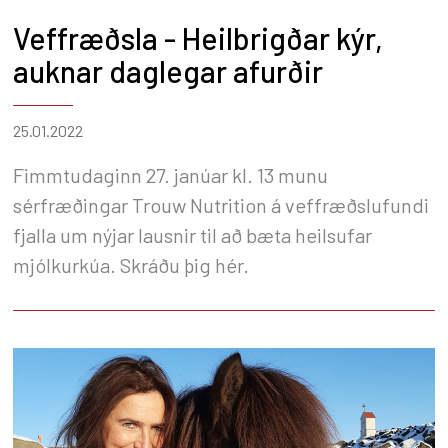
Veffræðsla - Heilbrigðar kýr,
auknar daglegar afurðir
25.01.2022
Fimmtudaginn 27. janúar kl. 13 munu
sérfræðingar Trouw Nutrition á veffræðslufundi
fjalla um nýjar lausnir til að bæta heilsufar
mjólkurkúa. Skráðu þig hér.