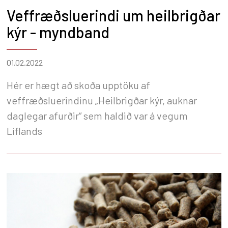
Veffræðsluerindi um heilbrigðar
kýr - myndband
01.02.2022
Hér er hægt að skoða upptöku af
veffræðsluerindinu „Heilbrigðar kýr, auknar
daglegar afurðir“ sem haldið var á vegum
Líflands