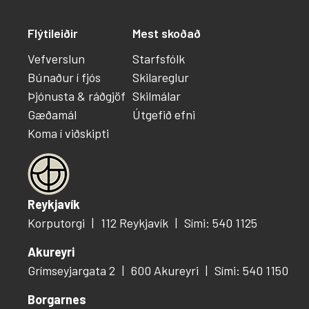
Flýtileiðir
Mest skoðað
Vefverslun
Starfsfólk
Búnaður í fjós
Skilareglur
Þjónusta & ráðgjöf
Skilmálar
Gæðamál
Útgefið efni
Koma í viðskipti
Reykjavík
Korputorgi
112 Reykjavík
Sími: 540 1125
Akureyri
Grímseyjargata 2
600 Akureyri
Sími: 540 1150
Borgarnes