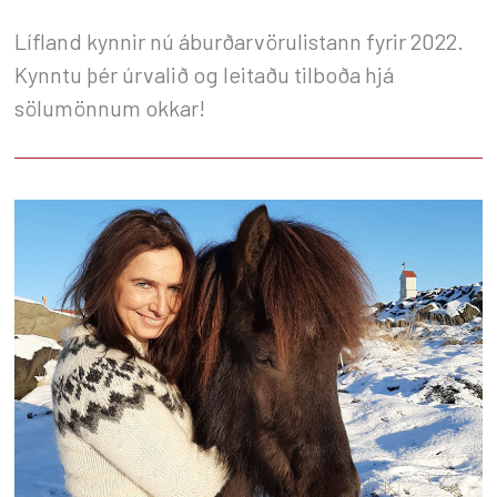
Lífland kynnir nú áburðarvörulistann fyrir 2022.
Kynntu þér úrvalið og leitaðu tilboða hjá
sölumönnum okkar!