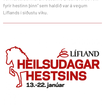
fyrir hestinn þinn“ sem haldið var á vegum
Líflands í síðustu viku.