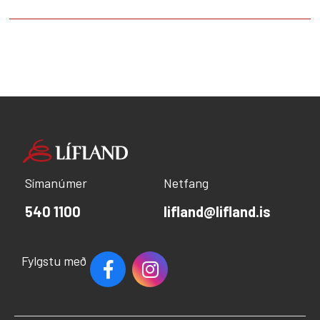
Símanúmer
Netfang
540 1100
lifland@lifland.is
Fylgstu með