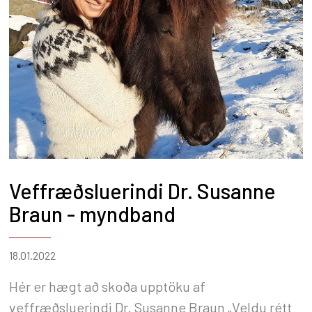
Veffræðsluerindi Dr. Susanne
Braun - myndband
18.01.2022
Hér er hægt að skoða upptöku af
veffræðsluerindi Dr. Susanne Braun „Veldu rétt