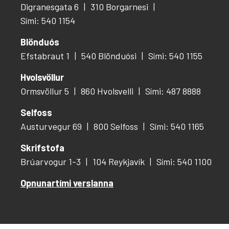
Digranesgata 6
310 Borgarnesi
Sími: 540 1154
Blönduós
Efstabraut 1
540 Blönduósi
Sími: 540 1155
Hvolsvöllur
Ormsvöllur 5
860 Hvolsvelli
Sími: 487 8888
Selfoss
Austurvegur 69
800 Selfoss
Sími: 540 1165
Skrifstofa
Brúarvogur 1-3
104 Reykjavík
Sími: 540 1100
Opnunartími verslanna