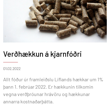
Verðhækkun á kjarnfóðri
01.02.2022
Allt fóður úr framleiðslu Líflands hækkar um 1%
þann 1. febrúar 2022. Er hækkunin tilkomin
vegna verðþróunar hrávöru og hækkunar
annarra kostnaðarþátta.