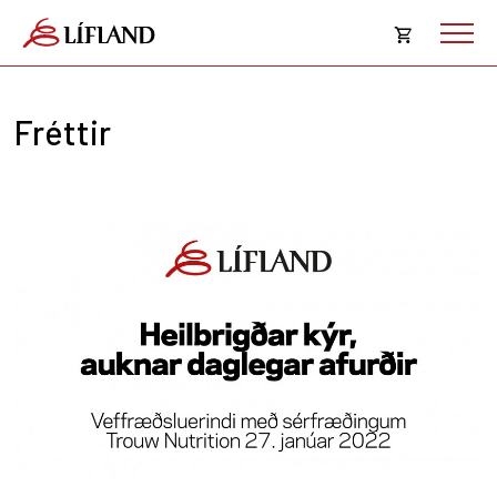
Opna
körfu
Fréttir
Karfan þín
Loka
körf
Karfan er tóm.