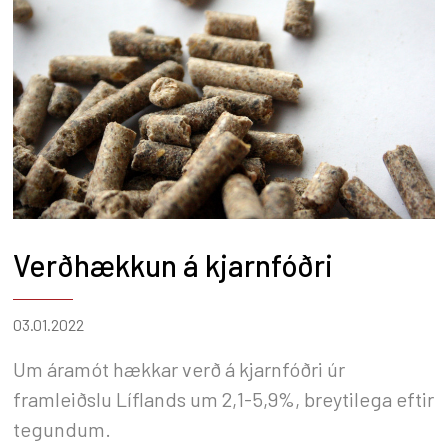
Verðhækkun á kjarnfóðri
03.01.2022
Um áramót hækkar verð á kjarnfóðri úr
framleiðslu Líflands um 2,1-5,9%, breytilega eftir
tegundum.