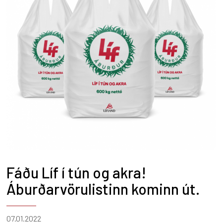
Fáðu Líf í tún og akra!
Áburðarvörulistinn kominn út.
07.01.2022