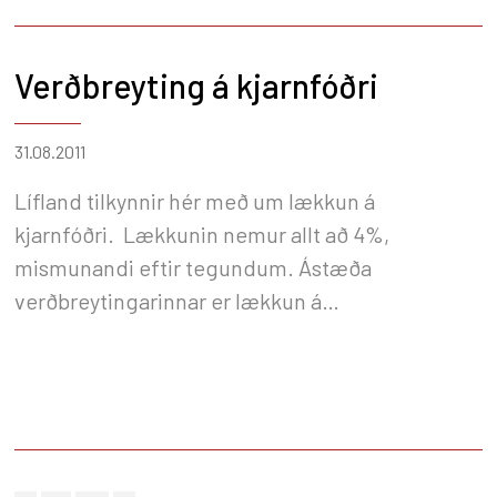
Verðbreyting á kjarnfóðri
31.08.2011
Lífland tilkynnir hér með um lækkun á
kjarnfóðri. Lækkunin nemur allt að 4%,
mismunandi eftir tegundum. Ástæða
verðbreytingarinnar er lækkun á
heimsmarkaðsverði hráefna til fóðurgerðar
vegna nýrrar uppskeru. Þrátt fyrir lækkun á
mörkuðum undanfarið eru miklar blikur á lofti á
hrávörumörkuðum og enn óljóst hvert
hráefnaverð stefnir á næstu vikum/mánuðum.