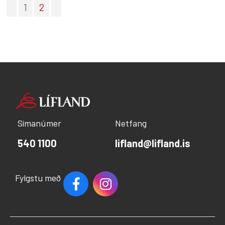
Lækkunin tók í gildi fimmtudaginn 1. september
1
2
2011. Virðingarfyllst, F.h. Líflands Bergþóra
Þorkelsdóttir framkvæmdastjóri
Símanúmer
Netfang
540 1100
lifland@lifland.is
Fylgstu með