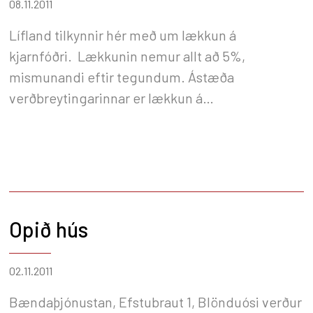
08.11.2011
Lífland tilkynnir hér með um lækkun á
kjarnfóðri. Lækkunin nemur allt að 5%,
mismunandi eftir tegundum. Ástæða
verðbreytingarinnar er lækkun á
heimsmarkaðsverði hráefna til fóðurgerðar.
Þrátt fyrir lækkun á mörkuðum undanfarið eru
miklar blikur á lofti á hrávörumörkuðum og enn
óljóst hvert hráefnaverð stefnir. Allar nánari
upplýsingar veitir undirrituð í síma 540-1100.
Virðingarfyllst, F.h. Líflands Bergþóra
Opið hús
Þorkelsdóttir framkvæmdastjóri
02.11.2011
Bændaþjónustan, Efstubraut 1, Blönduósi verður