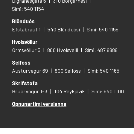
Digranesgata 6
310 Borgarnesi
Sími: 540 1154
Blönduós
Efstabraut 1
540 Blönduósi
Sími: 540 1155
Hvolsvöllur
Ormsvöllur 5
860 Hvolsvelli
Sími: 487 8888
Selfoss
Austurvegur 69
800 Selfoss
Sími: 540 1165
Skrifstofa
Brúarvogur 1-3
104 Reykjavík
Sími: 540 1100
Opnunartími verslanna