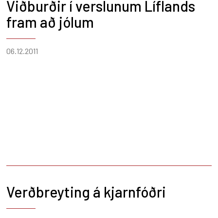
afslætti og N1 korts afslætti, en fullt verð er
Viðburðir í verslunum Líflands
18.000 krónur.
fram að jólum
06.12.2011
Verðbreyting á kjarnfóðri