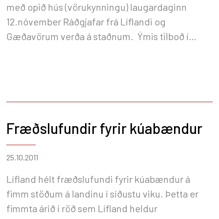
með opið hús (vörukynningu) laugardaginn
12.nóvember Ráðgjafar frá Líflandi og
Gæðavörum verða á staðnum. Ýmis tilboð í
tilefni dagsins. Léttar veitingar í boði Allir
hjartanlega velkomnir. Eymundur og Hái
Fræðslufundir fyrir kúabændur
25.10.2011
Lífland hélt fræðslufundi fyrir kúabændur á
fimm stöðum á landinu í síðustu viku. Þetta er
fimmta árið í röð sem Lífland heldur