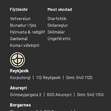
Flýtileiðir
Mest skoðað
Vefverslun
Starfsfólk
Búnaður í fjós
Skilareglur
Þjónusta & ráðgjöf
Skilmálar
Gæðamál
Útgefið efni
Koma í viðskipti
Reykjavík
Korputorgi
112 Reykjavík
Sími: 540 1125
Akureyri
Grímseyjargata 2
600 Akureyri
Sími: 540 1150
Borgarnes