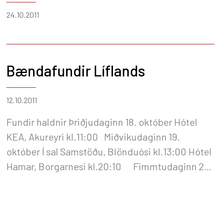
24.10.2011
Bændafundir Líflands
12.10.2011
Fundir haldnir Þriðjudaginn 18. október Hótel
KEA, Akureyri kl.11:00 Miðvikudaginn 19.
október Í sal Samstöðu, Blönduósi kl.13:00 Hótel
Hamar, Borgarnesi kl.20:10 Fimmtudaginn 20.
október Hótel Flúðir kl.11:00 Hótel Hvolsvöllur
kl.20:00