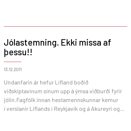
Jólastemning. Ekki missa af
þessu!!
13.12.2011
Undanfarin ár hefur Lífland boðið
viðskiptavinum sínum upp á ýmsa viðburði fyrir
jólin.Fagfólk innan hestamennskunnar kemur
í verslanir Líflands í Reykjavík og á Akureyri og
er viðskiptavinum innan handar með val á
búnaði.Hvetjum við viðskiptavini okkar til að