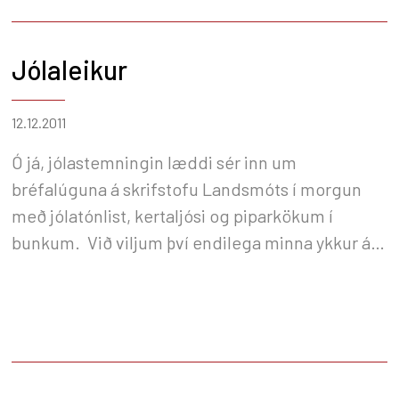
koma og leita í reynslubanka þessa fagfólks.
viðburðir:
Jólaleikur
12.12.2011
Ó já, jólastemningin læddi sér inn um
bréfalúguna á skrifstofu Landsmóts í morgun
með jólatónlist, kertaljósi og piparkökum í
bunkum. Við viljum því endilega minna ykkur á
jólaleikinn okkar sem fór í gang um leið og
miðasalan hófst. Veglegir vinningar bíða í
pottinum en allir seldir miðar fram að jólum fara
sjálfkrafa í pottinn. Athugið að á forsöluverði
kostar vikupassi aðeins 10.000 krónur með LH/BÍ