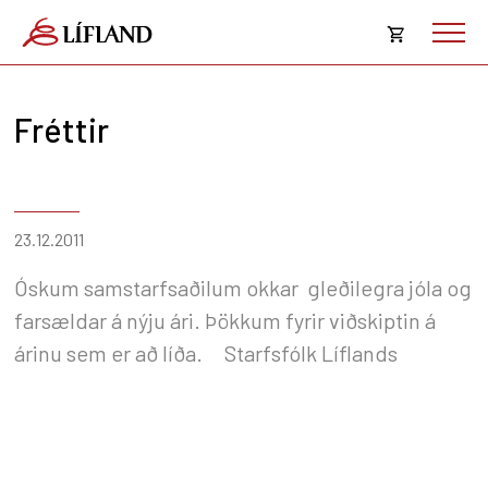
Opna
körfu
Fréttir
Karfan þín
Loka
körf
Karfan er tóm.
23.12.2011
Óskum samstarfsaðilum okkar gleðilegra jóla og
farsældar á nýju ári. Þökkum fyrir viðskiptin á
árinu sem er að líða. Starfsfólk Líflands