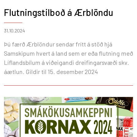
Flutningstilboð á Ærblöndu
31.10.2024
Þú færð Ærblöndur sendar frítt á stöð hjá
Samskipum hvert á land sem er eða flutning með
Líflandsbílum á viðeigandi dreifingarsvæði skv.
áætlun. Gildir til 15. desember 2024