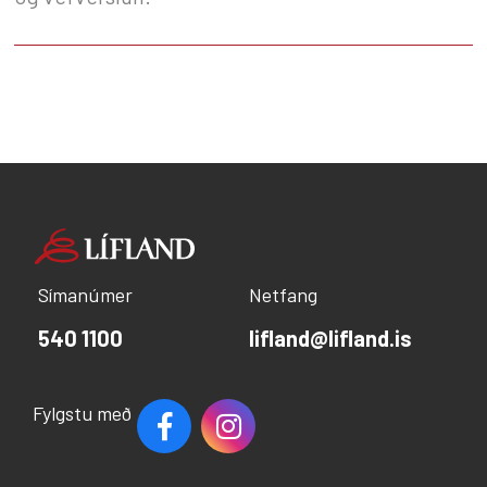
Símanúmer
Netfang
540 1100
lifland@lifland.is
Fylgstu með