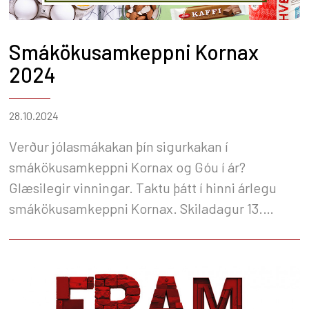
Smákökusamkeppni Kornax
2024
28.10.2024
Verður jólasmákakan þín sigurkakan í
smákökusamkeppni Kornax og Góu í ár?
Glæsilegir vinningar. Taktu þátt í hinni árlegu
smákökusamkeppni Kornax. Skiladagur 13.
nóvember.