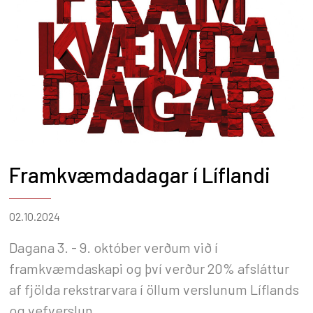
Framkvæmdadagar í Líflandi
02.10.2024
Dagana 3. - 9. október verðum við í
framkvæmdaskapi og því verður 20% afsláttur
af fjölda rekstrarvara í öllum verslunum Líflands
og vefverslun.