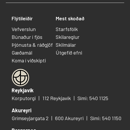
Flýtileiðir
Mest skoðað
Vefverslun
Starfsfólk
Búnaður í fjós
Skilareglur
Þjónusta & ráðgjöf
Skilmálar
Gæðamál
Útgefið efni
Koma í viðskipti
Reykjavík
Korputorgi
112 Reykjavík
Sími: 540 1125
Akureyri
Grímseyjargata 2
600 Akureyri
Sími: 540 1150