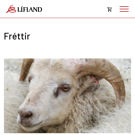
Opna
körfu
Fréttir
Karfan þín
Loka
körf
Karfan er tóm.