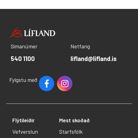
Símanúmer
Netfang
540 1100
lifland@lifland.is
Fylgstu með
Flýtileiðir
Mest skoðað
Vefverslun
Starfsfólk