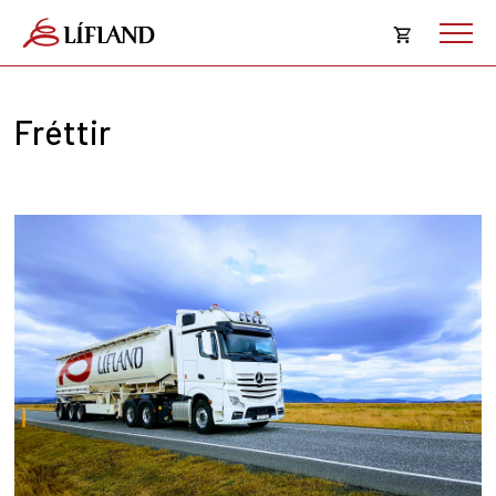
Opna
körfu
Fréttir
Karfan þín
Loka
körf
Karfan er tóm.