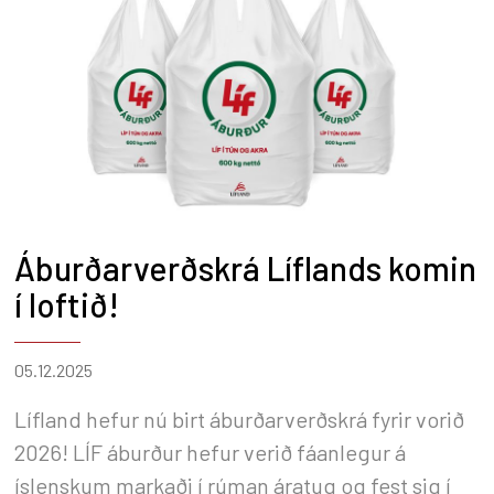
Áburðarverðskrá Líflands komin
í loftið!
05.12.2025
Lífland hefur nú birt áburðarverðskrá fyrir vorið
2026! LÍF áburður hefur verið fáanlegur á
íslenskum markaði í rúman áratug og fest sig í