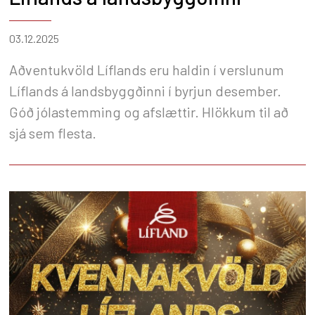
03.12.2025
Aðventukvöld Líflands eru haldin í verslunum
Líflands á landsbyggðinni í byrjun desember.
Góð jólastemming og afslættir. Hlökkum til að
sjá sem flesta.