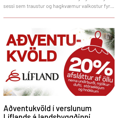
sessi sem traustur og hagkvæmur valkostur fyrir
íslenska bændur. Í samstarfi við Glasson
Fertilizers í Bretlandi bjóðum við upp á gott úrval
fjölkorna áburðar sem hentar fyrir íslenskar
aðstæður. Við þökkum sívaxandi hópi bænda
traustið og leggjum metnað í að standa undir því
á hverju ári.
Aðventukvöld í verslunum
Líflands á landsbyggðinni