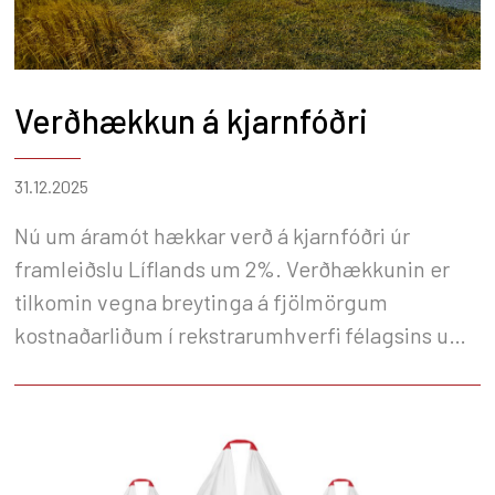
Verðhækkun á kjarnfóðri
31.12.2025
Nú um áramót hækkar verð á kjarnfóðri úr
framleiðslu Líflands um 2%. Verðhækkunin er
tilkomin vegna breytinga á fjölmörgum
kostnaðarliðum í rekstrarumhverfi félagsins um
áramótin. Hækkunin gildir frá 1. janúar.