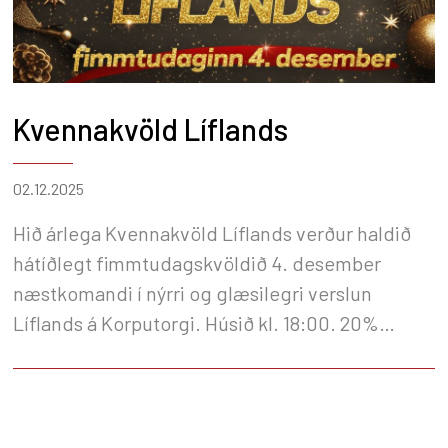
Kvennakvöld Líflands
02.12.2025
Hið árlega Kvennakvöld Líflands verður haldið
hátíðlegt fimmtudagskvöldið 4. desember
næstkomandi í nýrri og glæsilegri verslun
Líflands á Korputorgi. Húsið kl. 18:00. 20%
afsláttur. Mikið úrval er af spennandi
hestavörum og fatnaði í versluninni og því
auðvelt mál að finna gjöf í jólapakka
hestamannsins.