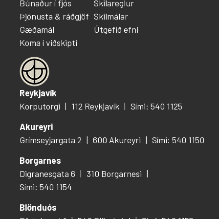
Búnaður í fjós
Skilareglur
Þjónusta & ráðgjöf
Skilmálar
Gæðamál
Útgefið efni
Koma í viðskipti
Reykjavík
Korputorgi
112 Reykjavík
Sími: 540 1125
Akureyri
Grímseyjargata 2
600 Akureyri
Sími: 540 1150
Borgarnes
Digranesgata 6
310 Borgarnesi
Sími: 540 1154
Blönduós