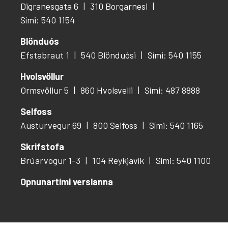
Digranesgata 6
310 Borgarnesi
Sími: 540 1154
Blönduós
Efstabraut 1
540 Blönduósi
Sími: 540 1155
Hvolsvöllur
Ormsvöllur 5
860 Hvolsvelli
Sími: 487 8888
Selfoss
Austurvegur 69
800 Selfoss
Sími: 540 1165
Skrifstofa
Brúarvogur 1-3
104 Reykjavík
Sími: 540 1100
Opnunartími verslanna