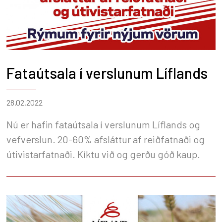
Fataútsala í verslunum Líflands
28.02.2022
Nú er hafin fataútsala í verslunum Líflands og
vefverslun. 20-60% afsláttur af reiðfatnaði og
útivistarfatnaði. Kíktu við og gerðu góð kaup.