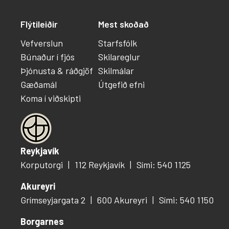
Flýtileiðir
Mest skoðað
Vefverslun
Starfsfólk
Búnaður í fjós
Skilareglur
Þjónusta & ráðgjöf
Skilmálar
Gæðamál
Útgefið efni
Koma í viðskipti
Reykjavík
Korputorgi
112 Reykjavík
Sími: 540 1125
Akureyri
Grímseyjargata 2
600 Akureyri
Sími: 540 1150
Borgarnes