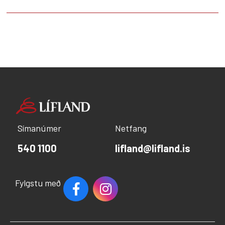
Símanúmer
Netfang
540 1100
lifland@lifland.is
Fylgstu með