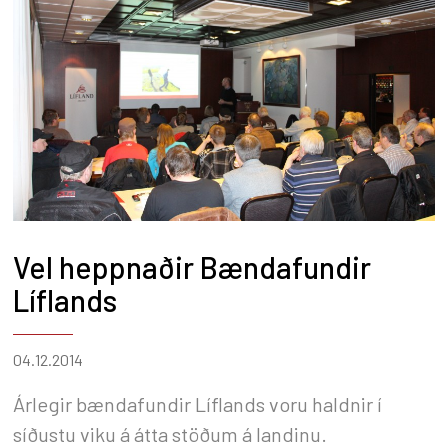
Vel heppnaðir Bændafundir
Líflands
04.12.2014
Árlegir bændafundir Líflands voru haldnir í
síðustu viku á átta stöðum á landinu.