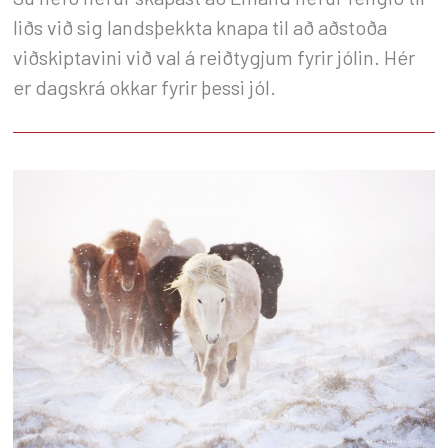
liðs við sig landsþekkta knapa til að aðstoða
viðskiptavini við val á reiðtygjum fyrir jólin. Hér
er dagskrá okkar fyrir þessi jól.