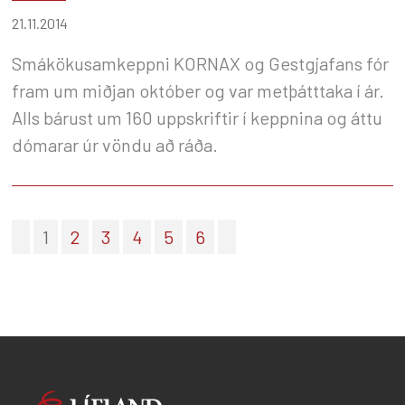
21.11.2014
Smákökusamkeppni KORNAX og Gestgjafans fór
fram um miðjan október og var metþátttaka í ár.
Alls bárust um 160 uppskriftir í keppnina og áttu
dómarar úr vöndu að ráða.
1
2
3
4
5
6