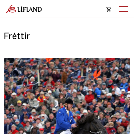
Opna
körfu
Fréttir
Karfan þín
Loka
körf
Karfan er tóm.