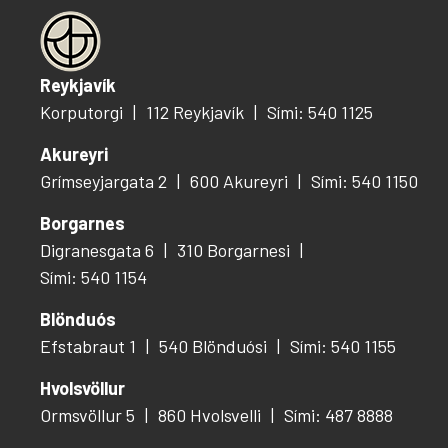
Reykjavík
Korputorgi
112 Reykjavík
Sími: 540 1125
Akureyri
Grímseyjargata 2
600 Akureyri
Sími: 540 1150
Borgarnes
Digranesgata 6
310 Borgarnesi
Sími: 540 1154
Blönduós
Efstabraut 1
540 Blönduósi
Sími: 540 1155
Hvolsvöllur
Ormsvöllur 5
860 Hvolsvelli
Sími: 487 8888