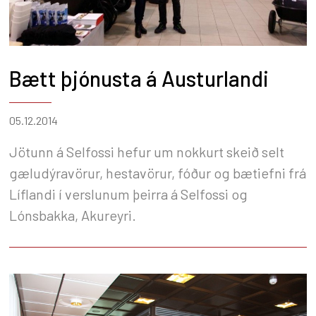
Bætt þjónusta á Austurlandi
05.12.2014
Jötunn á Selfossi hefur um nokkurt skeið selt
gæludýravörur, hestavörur, fóður og bætiefni frá
Líflandi í verslunum þeirra á Selfossi og
Lónsbakka, Akureyri.