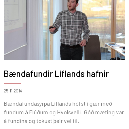
Bændafundir Líflands hafnir
25.11.2014
Bændafundasyrpa Líflands hófst í gær með
fundum á Flúðum og Hvolsvelli. Góð mæting var
á fundina og tókust þeir vel til.