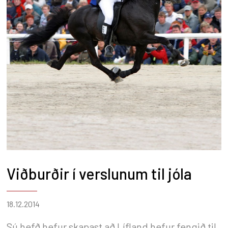
Viðburðir í verslunum til jóla
18.12.2014
Sú hefð hefur skapast að Lífland hefur fengið til