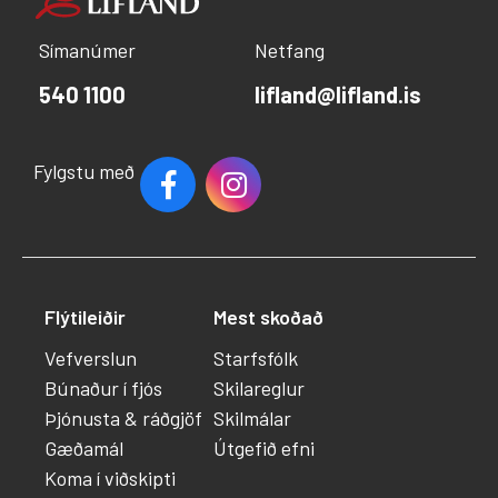
Símanúmer
Netfang
540 1100
lifland@lifland.is
Fylgstu með
Flýtileiðir
Mest skoðað
Vefverslun
Starfsfólk
Búnaður í fjós
Skilareglur
Þjónusta & ráðgjöf
Skilmálar
Gæðamál
Útgefið efni
Koma í viðskipti