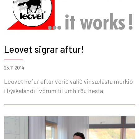
Leovet sigrar aftur!
25.11.2014
Leovet hefur aftur verið valið vinsælasta merkið
í Þýskalandi í vörum til umhirðu hesta.