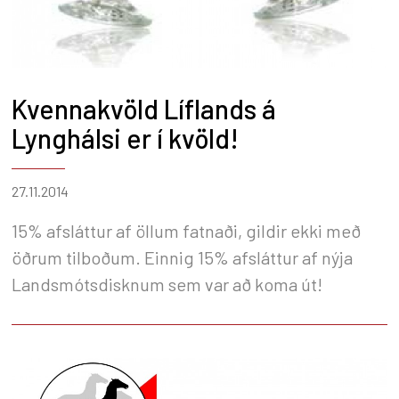
Kvennakvöld Líflands á
Lynghálsi er í kvöld!
27.11.2014
15% afsláttur af öllum fatnaði, gildir ekki með
öðrum tilboðum. Einnig 15% afsláttur af nýja
Landsmótsdisknum sem var að koma út!