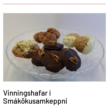
Vinningshafar í
Smákökusamkeppni