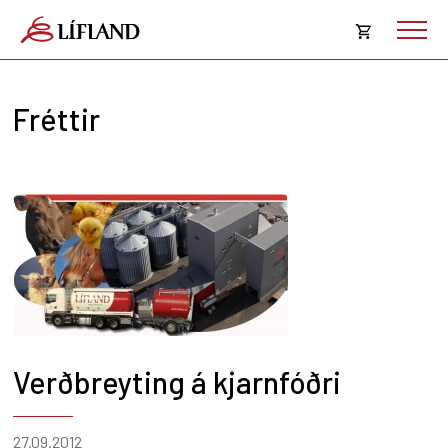
Opna
körfu
Fréttir
Karfan þín
Loka
körf
Karfan er tóm.
Verðbreyting á kjarnfóðri
27.09.2012