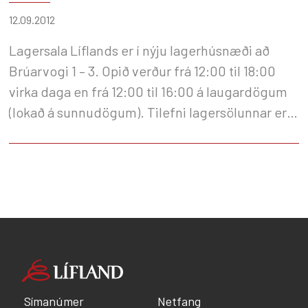
12.09.2012
Lagersala Líflands er í nýju lagerhúsnæði að
Brúarvogi 1 – 3. Opið verður frá 12:00 til 18:00
virka daga en frá 12:00 til 16:00 á laugardögum
(lokað á sunnudögum). Tilefni lagersölunnar er
flutningur skrifstofu og lagers frá Korngörðum 5
í Brúarvog 1 – 3. Í boði er fatnaður, reiðtygi,
skeifur, járningaáhöld, gæludýravörur,
rafgirðingaefni og margt fleira á verulega góðu
verði. Nú er um að gera að nota tækifærið og
kaupa vörur á verðum sem bjóðast ekki á
hverjum degi. Hlökkum til að sjá þig, starfsfólk
Líflands.
Símanúmer
Netfang