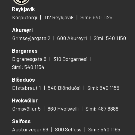
Reykjavík
Korputorgi
112 Reykjavík
Sími: 540 1125
Akureyri
Grímseyjargata 2
600 Akureyri
Sími: 540 1150
Borgarnes
Digranesgata 6
310 Borgarnesi
Sími: 540 1154
Blönduós
Efstabraut 1
540 Blönduósi
Sími: 540 1155
Hvolsvöllur
Ormsvöllur 5
860 Hvolsvelli
Sími: 487 8888
Selfoss
Austurvegur 69
800 Selfoss
Sími: 540 1165