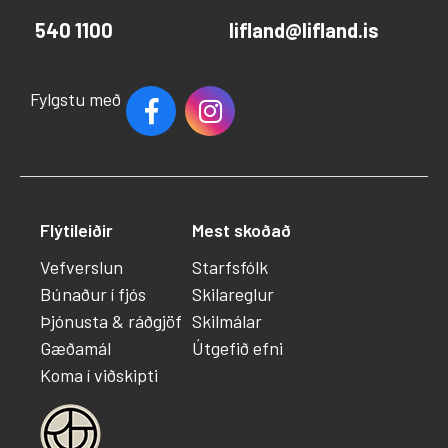
540 1100
lifland@lifland.is
Fylgstu með
Flýtileiðir
Mest skoðað
Vefverslun
Starfsfólk
Búnaður í fjós
Skilareglur
Þjónusta & ráðgjöf
Skilmálar
Gæðamál
Útgefið efni
Koma í viðskipti