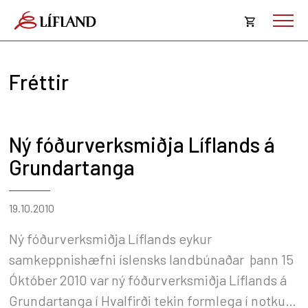
Opna
körfu
Fréttir
Karfan þín
Loka
körf
Karfan er tóm.
Ný fóðurverksmiðja Líflands á
Grundartanga
19.10.2010
Ný fóðurverksmiðja Líflands eykur
samkeppnishæfni íslensks landbúnaðar þann 15
Óktóber 2010 var ný fóðurverksmiðja Líflands á
Grundartanga í Hvalfirði tekin formlega í notkun.