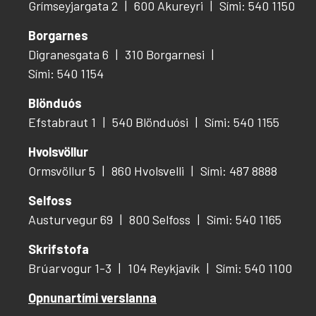
Grímseyjargata 2
600 Akureyri
Sími: 540 1150
Borgarnes
Digranesgata 6
310 Borgarnesi
Sími: 540 1154
Blönduós
Efstabraut 1
540 Blönduósi
Sími: 540 1155
Hvolsvöllur
Ormsvöllur 5
860 Hvolsvelli
Sími: 487 8888
Selfoss
Austurvegur 69
800 Selfoss
Sími: 540 1165
Skrifstofa
Brúarvogur 1-3
104 Reykjavík
Sími: 540 1100
Opnunartími verslanna