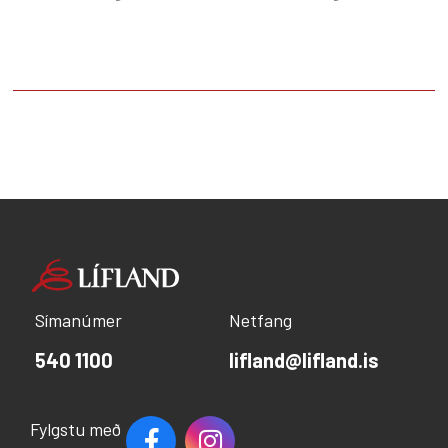
Nýja verksmiðjan markar tímamót varðandi gæði
og öryggi fóðurs, sóttvarnir og rekjanleika
afurða. Alger aðskilnaður er milli hráefna og
hitameðhöndlaðrar vöru sem er forsenda öflugra
sóttvarna gegn örverum. Fjárfesting í
verksmiðjunni nemur um 1,6 milljörðum króna.
Framkvæmdir við verksmiðjuna hófust í júlí 2009
og alls störfuðu á annað hundrað manns við
byggingu hennar. Framleiðslugeta
verksmiðjunnar verður rúmlega 60 þúsund tonn
á ári.
Símanúmer
Netfang
540 1100
lifland@lifland.is
Fylgstu með