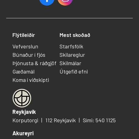
Flýtileiðir
Mest skoðað
Vefverslun
Starfsfólk
Búnaður í fjós
Skilareglur
Þjónusta & ráðgjöf
Skilmálar
Gæðamál
Útgefið efni
Koma í viðskipti
Reykjavík
Korputorgi
112 Reykjavík
Sími: 540 1125
Akureyri