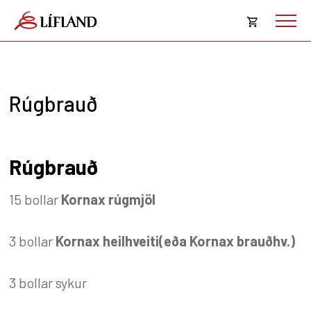
Opna
körfu
Karfan þín
Loka
Rúgbrauð
körf
Karfan er tóm.
Rúgbrauð
15 bollar
Kornax rúgmjöl
3 bollar
Kornax heilhveiti(eða Kornax brauðhv.)
3 bollar sykur