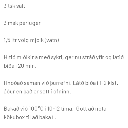
3 tsk salt
3 msk perluger
1,5 ltr volg mjólk (vatn)
Hitið mjólkina með sykri, gerinu stráð yfir og látið
bíða í 20 mín.
Hnoðað saman við þurrefni. Látð bíða í 1-2 klst.
áður en það er sett í ofninn.
Bakað við 100°C í 10-12 tíma. Gott að nota
kökubox til að baka í .