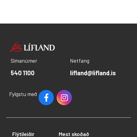
Símanúmer
Netfang
540 1100
lifland@lifland.is
Fylgstu með
Flýtileiðir
Mest skoðað