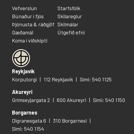
Vefverslun
Starfsfólk
Búnaður í fjós
Skilareglur
Þjónusta & ráðgjöf
Skilmálar
Gæðamál
Útgefið efni
Koma í viðskipti
Reykjavík
Korputorgi
112 Reykjavík
Sími: 540 1125
Akureyri
Grímseyjargata 2
600 Akureyri
Sími: 540 1150
Borgarnes
Digranesgata 6
310 Borgarnesi
Sími: 540 1154