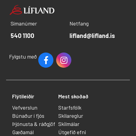
Símanúmer
Netfang
540 1100
lifland@lifland.is
Fylgstu með
Flýtileiðir
Mest skoðað
Vefverslun
Starfsfólk
Búnaður í fjós
Skilareglur
Þjónusta & ráðgjöf
Skilmálar
Gæðamál
Útgefið efni