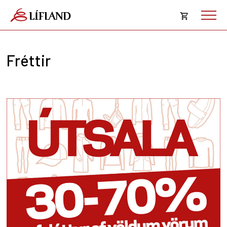
Opna
körfu
Fréttir
Karfan þín
Loka
körf
Karfan er tóm.