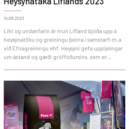
Heysýnataka Líflands 2023
14.08.2023
Líkt og undanfarin ár mun Lífland bjóða upp á
heysýnatöku og greiningu þeirra í samstarfi m.a
við Efnagreiningu ehf. Heysýni gefa upplýsingar
um ástand og gæði gróffóðursins, sem er
undirstaða fóðrunar á hverju búi.