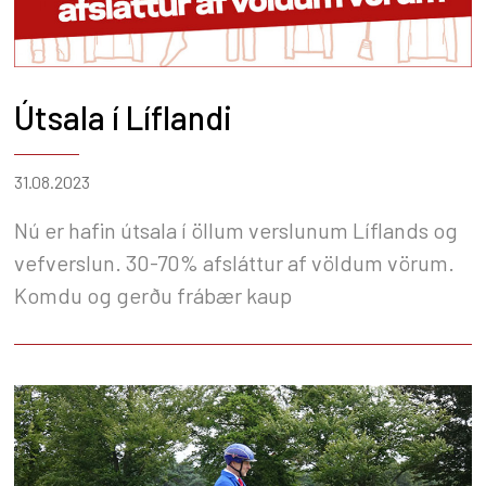
Útsala í Líflandi
31.08.2023
Nú er hafin útsala í öllum verslunum Líflands og
vefverslun. 30-70% afsláttur af völdum vörum.
Komdu og gerðu frábær kaup