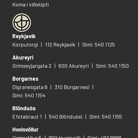
Koma í viðskipti
Reykjavík
Korputorgi
112 Reykjavík
Sími: 540 1125
Akureyri
Grímseyjargata 2
600 Akureyri
Sími: 540 1150
Borgarnes
Digranesgata 6
310 Borgarnesi
Sími: 540 1154
Blönduós
Efstabraut 1
540 Blönduósi
Sími: 540 1155
Hvolsvöllur
Ormsvöllur 5
860 Hvolsvelli
Sími: 487 8888