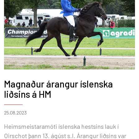
Magnaður árangur íslenska
liðsins á HM
25.08.2023
Heimsmeistaramóti íslenska hestsins lauk í
Oirschot þann 13. ágúst s.l. Árangur liðsins var