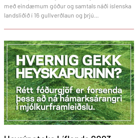
með eindæmum góður og samtals náði íslenska
landsliðið í 16 gullverðlaun og þrjú
silfurverðlaun.