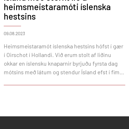
heimsmeistaramóti íslenska
hestsins
09.08.2023
Heimsmeistaramót íslenska hestsins hófst í gær
í Oirschot í Hollandi. Við erum stolt af liðinu
okkar en íslensku knaparnir byrjuðu fyrsta dag
mótsins með látum og stendur Ísland efst í fimm
flokkum af sex.