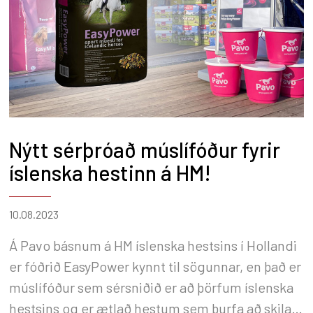
Nýtt sérþróað múslífóður fyrir
íslenska hestinn á HM!
10.08.2023
Á Pavo básnum á HM íslenska hestsins í Hollandi
er fóðrið EasyPower kynnt til sögunnar, en það er
múslífóður sem sérsniðið er að þörfum íslenska
hestsins og er ætlað hestum sem þurfa að skila