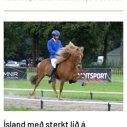
árangri á keppnis- og æfingabrautinni.
Ísland með sterkt lið á