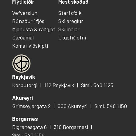
Flýtileiðir
Mest skoðað
Vefverslun
Starfsfólk
Búnaður í fjós
Skilareglur
Þjónusta & ráðgjöf
Skilmálar
Gæðamál
Útgefið efni
Koma í viðskipti
Reykjavík
Korputorgi
112 Reykjavík
Sími: 540 1125
Akureyri
Grímseyjargata 2
600 Akureyri
Sími: 540 1150
Borgarnes
Digranesgata 6
310 Borgarnesi
Sími: 540 1154