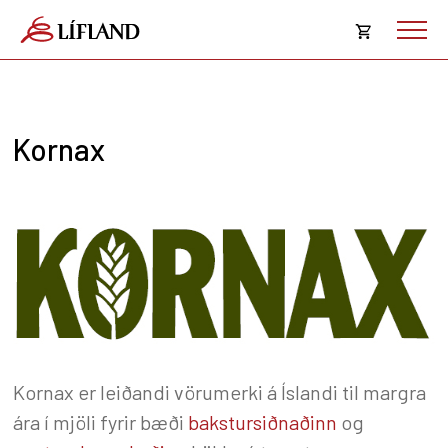
Opna
körfu
Karfan þín
Loka
Kornax
körf
Karfan er tóm.
Kornax er leiðandi vörumerki á Íslandi til margra
ára í mjöli fyrir bæði
bakstursiðnaðinn
og