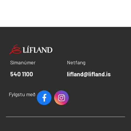
Símanúmer
Netfang
540 1100
lifland@lifland.is
Fylgstu með