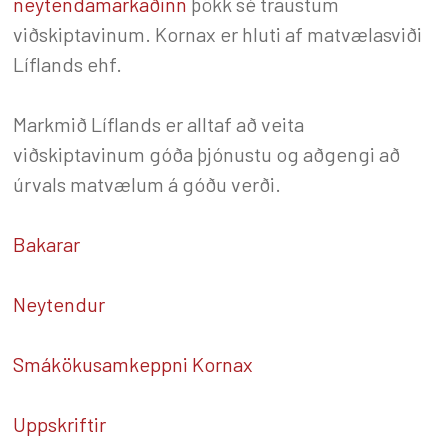
neytendamarkaðinn
þökk sé traustu
m
viðskiptavinum. Kornax er hluti af matvælasviði
Líflands ehf.
Markmið Líflands er alltaf að veita
viðsk
iptavinum góða þjónustu og aðgengi að
úrvals matvælum á góðu verði.
Bakarar
Neytendur
Smákökusamkeppni Kornax
Uppskriftir