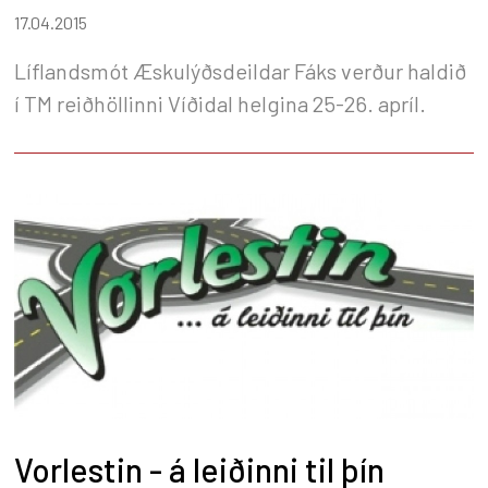
17.04.2015
Líflandsmót Æskulýðsdeildar Fáks verður haldið
í TM reiðhöllinni Víðidal helgina 25-26. apríl.
Vorlestin - á leiðinni til þín