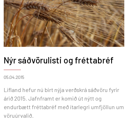
Nýr sáðvörulisti og fréttabréf
05.04.2015
Lífland hefur nú birt nýja verðskrá sáðvöru fyrir
árið 2015. Jafnframt er komið út nýtt og
endurbætt fréttabréf með ítarlegri umfjöllun um
vöruúrvalið.