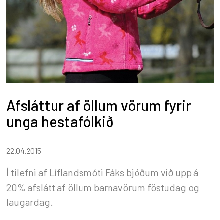
Afsláttur af öllum vörum fyrir
unga hestafólkið
22.04.2015
Í tilefni af Líflandsmóti Fáks bjóðum við upp á
20% afslátt af öllum barnavörum föstudag og
laugardag.