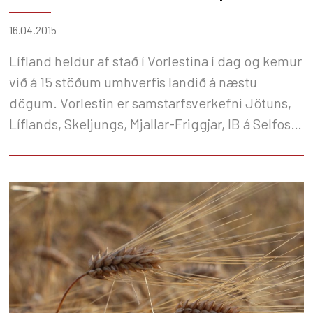
16.04.2015
Lífland heldur af stað í Vorlestina í dag og kemur
við á 15 stöðum umhverfis landið á næstu
dögum. Vorlestin er samstarfsverkefni Jötuns,
Líflands, Skeljungs, Mjallar-Friggjar, IB á Selfossi
og Landsbankans.