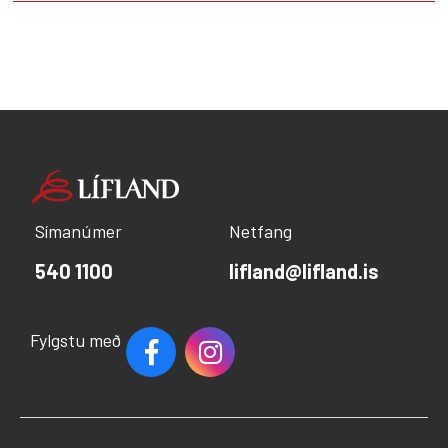
Símanúmer
Netfang
540 1100
lifland@lifland.is
Fylgstu með