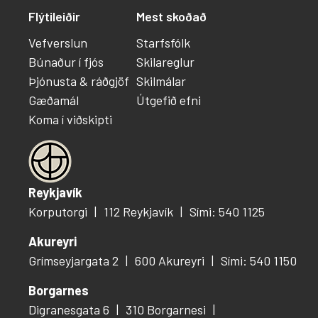
Flýtileiðir
Mest skoðað
Vefverslun
Starfsfólk
Búnaður í fjós
Skilareglur
Þjónusta & ráðgjöf
Skilmálar
Gæðamál
Útgefið efni
Koma í viðskipti
Reykjavík
Korputorgi
112 Reykjavík
Sími: 540 1125
Akureyri
Grímseyjargata 2
600 Akureyri
Sími: 540 1150
Borgarnes
Digranesgata 6
310 Borgarnesi