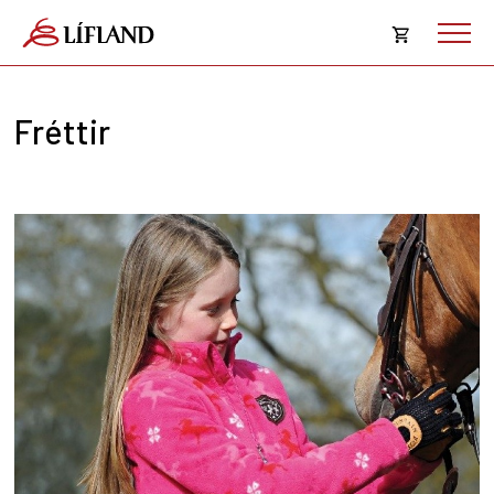
Opna
körfu
Fréttir
Karfan þín
Loka
körf
Karfan er tóm.