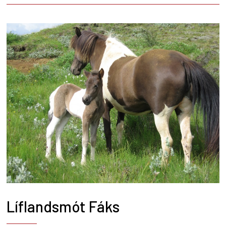
Líflandsmót Fáks