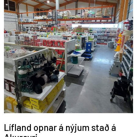
Lífland opnar á nýjum stað á