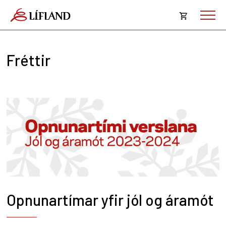
Opna
körfu
Fréttir
Karfan þín
Loka
körf
Karfan er tóm.
Opnunartímar yfir jól og áramót