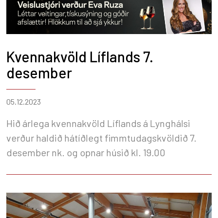
Kvennakvöld Líflands 7.
desember
05.12.2023
Hið árlega kvennakvöld Líflands á Lynghálsi
verður haldið hátíðlegt fimmtudagskvöldið 7.
desember nk. og opnar húsið kl. 19.00