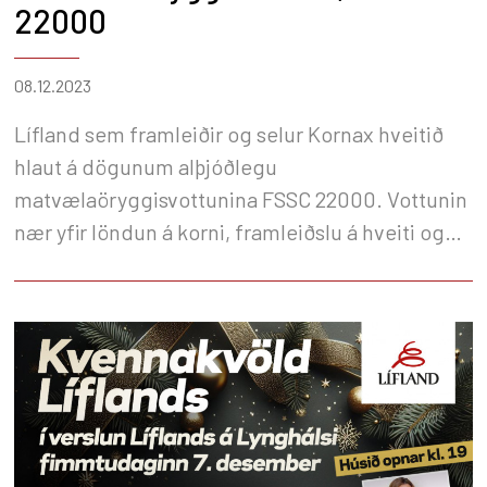
22000
08.12.2023
Lífland sem framleiðir og selur Kornax hveitið
hlaut á dögunum alþjóðlegu
matvælaöryggisvottunina FSSC 22000. Vottunin
nær yfir löndun á korni, framleiðslu á hveiti og
rúg, lager og útkeyrslu.