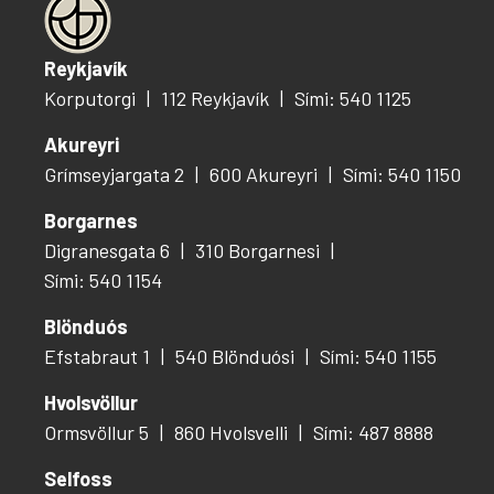
Reykjavík
Korputorgi
112 Reykjavík
Sími: 540 1125
Akureyri
Grímseyjargata 2
600 Akureyri
Sími: 540 1150
Borgarnes
Digranesgata 6
310 Borgarnesi
Sími: 540 1154
Blönduós
Efstabraut 1
540 Blönduósi
Sími: 540 1155
Hvolsvöllur
Ormsvöllur 5
860 Hvolsvelli
Sími: 487 8888
Selfoss