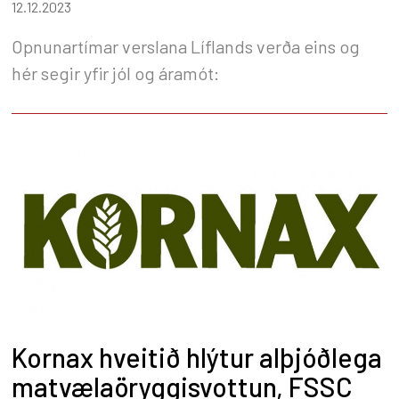
12.12.2023
Opnunartímar verslana Líflands verða eins og
hér segir yfir jól og áramót:
Kornax hveitið hlýtur alþjóðlega
matvælaöryggisvottun, FSSC