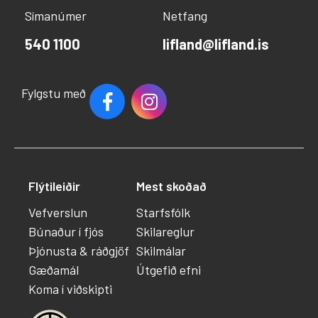
Símanúmer
Netfang
540 1100
lifland@lifland.is
Fylgstu með
Flýtileiðir
Mest skoðað
Vefverslun
Starfsfólk
Búnaður í fjós
Skilareglur
Þjónusta & ráðgjöf
Skilmálar
Gæðamál
Útgefið efni
Koma í viðskipti