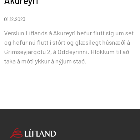
Akureyri
01.12.2023
Verslun Líflands á Akureyri hefur flutt sig um set
og hefur nú flutt í stórt og glæsilegt húsnæði á
Grímseyjargötu 2, á Oddeyrinni. Hlökkum til að
taka á móti ykkur á nýjum stað.