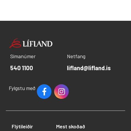
Símanúmer
Netfang
540 1100
lifland@lifland.is
Fylgstu með
Flýtileiðir
Mest skoðað