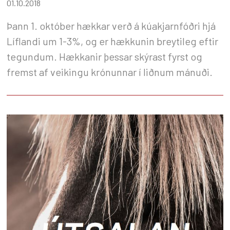
01.10.2018
Þann 1. október hækkar verð á kúakjarnfóðri hjá
Líflandi um 1-3%, og er hækkunin breytileg eftir
tegundum. Hækkanir þessar skýrast fyrst og
fremst af veikingu krónunnar í liðnum mánuði.