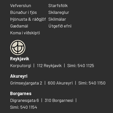
Vefverslun
Starfsfólk
Búnaður í fjós
Skilareglur
Þjónusta & ráðgjöf
Skilmálar
Gæðamál
Útgefið efni
Koma í viðskipti
Reykjavík
Korputorgi
112 Reykjavík
Sími: 540 1125
Akureyri
Grímseyjargata 2
600 Akureyri
Sími: 540 1150
Borgarnes
Digranesgata 6
310 Borgarnesi
Sími: 540 1154