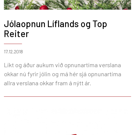
Jólaopnun Líflands og Top
Reiter
17.12.2018
Líkt og áður aukum við opnunartíma verslana
okkar nú fyrir jólin og má hér sjá opnunartíma
allra verslana okkar fram á nýtt ár.