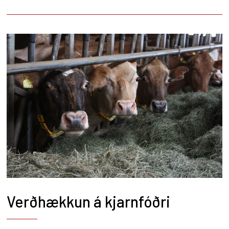
Verðhækkun á kjarnfóðri