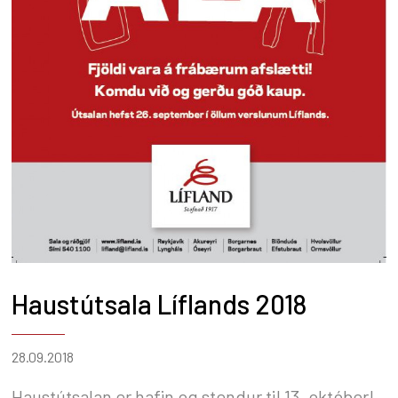
Haustútsala Líflands 2018
28.09.2018
Haustútsalan er hafin og stendur til 13. október!