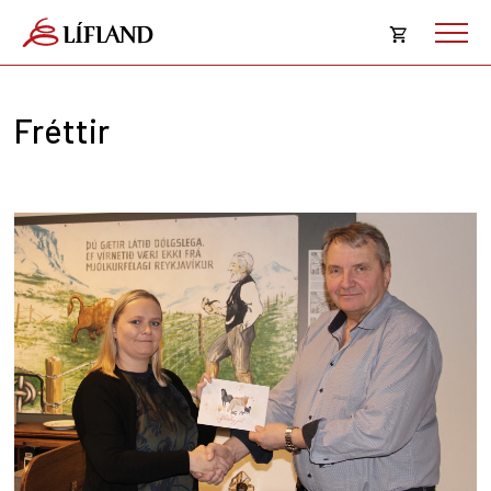
Opna
körfu
Fréttir
Karfan þín
Loka
körf
Karfan er tóm.