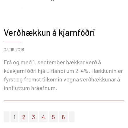
Verðhækkun á kjarnfóðri
03.09.2018
Frá og með 1. september hækkar verð á
kúakjarnfóðri hjá Líflandi um 2-4%. Hækkunin er
fyrst og fremst tilkomin vegna verðhækkunar á
innfluttum hráefnum.
1
2
3
4
5
6