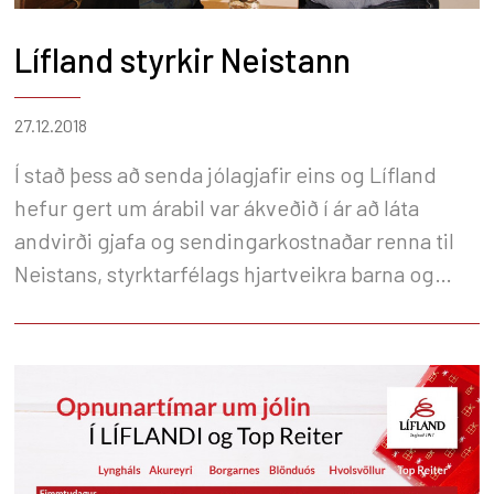
Lífland styrkir Neistann
27.12.2018
Í stað þess að senda jólagjafir eins og Lífland
hefur gert um árabil var ákveðið í ár að láta
andvirði gjafa og sendingarkostnaðar renna til
Neistans, styrktarfélags hjartveikra barna og
styrkja þannig gott málefni.