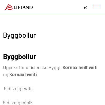
Opna
körfu
Karfan þín
Loka
Byggbollur
körf
Karfan er tóm.
Byggbollur
Uppskriftir úr íslensku Byggi,
Kornax heilhveiti
og
Kornax hveiti
5 dl volgt vatn
5 dl volg mjólk