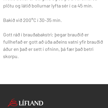
plötu og látið bollurnar lyfta sér í ca 45 mín.
Bakið við 200°C í 30-35 mín.
Gott ráð í brauðabakstri; þegar brauðið er
fullhefað er gott að úða aðeins vatni yfir brauðið
áður en það er sett í ofninn, þá fær það betri
skorpu.