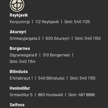
Reykjavík
Korputorgi
112 Reykjavík
Sími: 540 1125
Akureyri
Grímseyjargata 2
600 Akureyri
Sími: 540 1150
Borgarnes
Digranesgata 6
310 Borgarnesi
Sími: 540 1154
Blönduós
Efstabraut 1
540 Blönduósi
Sími: 540 1155
Hvolsvöllur
Ormsvöllur 5
860 Hvolsvelli
Sími: 487 8888
Selfoss