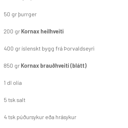
50 gr þurrger
200 gr
Kornax heilhveiti
400 gr íslenskt bygg frá Þorvaldseyri
850 gr
Kornax brauðhveiti (blátt)
1 dl olía
5 tsk salt
4 tsk púðursykur eða hrásykur