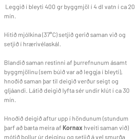
Leggið í bleyti 400 gr byggmjöl í 4 dl vatn í ca 20
mín.
Hitið mjólkina (37°C) setjið gerið saman við og
setjið í hrærivélaskál.
Blandið saman restinni af þurrefnunum ásamt
byggmjölinu (sem búið var að leggja í bleyti),
hnoðið saman þar til deigið verður seigt og
gljáandi. Látið deigið lyfta sér undir klút í ca 30
mín.
Hnoðið deigið aftur upp í höndunum (stundum
þarf að bæta meira af
Kornax
hveiti saman við)
mótið bollur úr deiginu og setjið á vel smurða