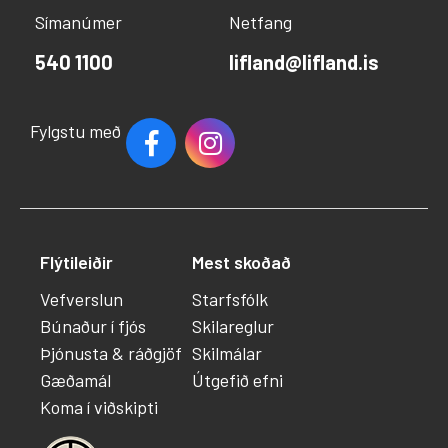
Símanúmer
Netfang
540 1100
lifland@lifland.is
Fylgstu með
Flýtileiðir
Mest skoðað
Vefverslun
Starfsfólk
Búnaður í fjós
Skilareglur
Þjónusta & ráðgjöf
Skilmálar
Gæðamál
Útgefið efni
Koma í viðskipti