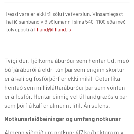
Þessi vara er ekki til sölu í vefverslun. Vinsamlegast
hafið samband við sölumann í síma 540-1100 eða með
tölvupósti á
lifland@lifland.is
Tvígildur, fjölkorna áburður sem hentar t.d. með
búfjáráburði á eldri tún þar sem enginn skortur
er á kalí og fosfórþörf er ekki mikil. Getur líka
hentað sem millisláttaráburður þar sem vöntun
er á fosfór. Hentar einnig vel til landgræðslu þar
sem þörf á kalí er almennt lítil. Án selens.
Notkunarleiðbeiningar og umfang notkunar
Almenn viðmið um notkun: 417 kg/hektara m.v.