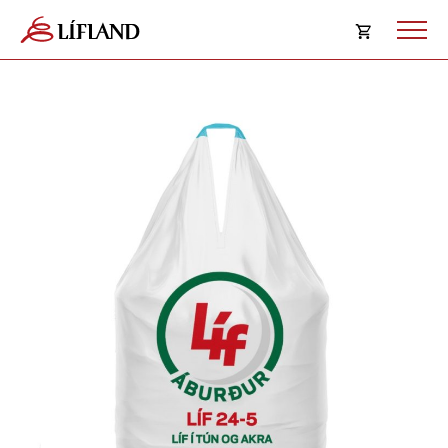
Opna
körfu
Karfan þín
Loka
körf
Karfan er tóm.