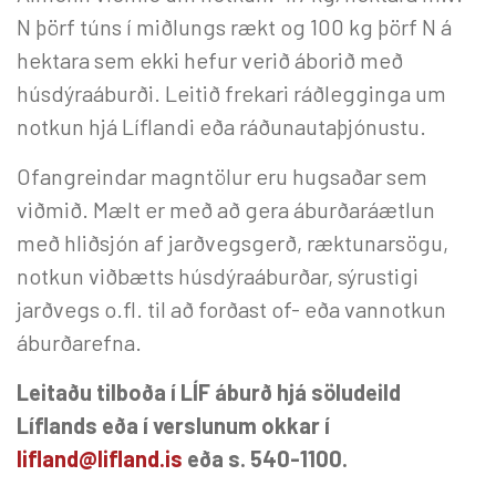
N þörf túns í miðlungs rækt og 100 kg þörf N á
hektara sem ekki hefur verið áborið með
húsdýraáburði. Leitið frekari ráðlegginga um
notkun hjá Líflandi eða ráðunautaþjónustu.
Ofangreindar magntölur eru hugsaðar sem
viðmið. Mælt er með að gera áburðaráætlun
með hliðsjón af jarðvegsgerð, ræktunarsögu,
notkun viðbætts húsdýraáburðar, sýrustigi
jarðvegs o.fl. til að forðast of- eða vannotkun
áburðarefna.
Leitaðu tilboða í LÍF áburð hjá söludeild
Líflands eða í verslunum okkar í
lifland@lifland.is
eða s. 540-1100.