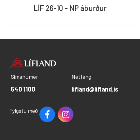
LÍF 26-10 - NP áburður
Símanúmer
Netfang
540 1100
lifland@lifland.is
Fylgstu með