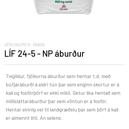
VÖRUNÚMER:
66809
LÍF 24-5 - NP áburður
Tvígildur, fjölkorna áburður sem hentar t.d. með
búfjáráburði á eldri tún þar sem enginn skortur er á
kalí og fosfórþörf er ekki mikil. Getur líka hentað sem
millisláttaráburður þar sem vöntun er á fosfór.
Hentar einnig vel til landgræðslu þar sem þörf á kalí
er almennt lítil. Án selens.