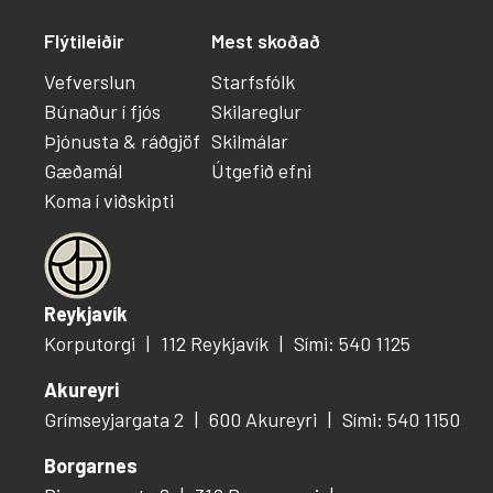
Flýtileiðir
Mest skoðað
Vefverslun
Starfsfólk
Búnaður í fjós
Skilareglur
Þjónusta & ráðgjöf
Skilmálar
Gæðamál
Útgefið efni
Koma í viðskipti
Reykjavík
Korputorgi
112 Reykjavík
Sími: 540 1125
Akureyri
Grímseyjargata 2
600 Akureyri
Sími: 540 1150
Borgarnes