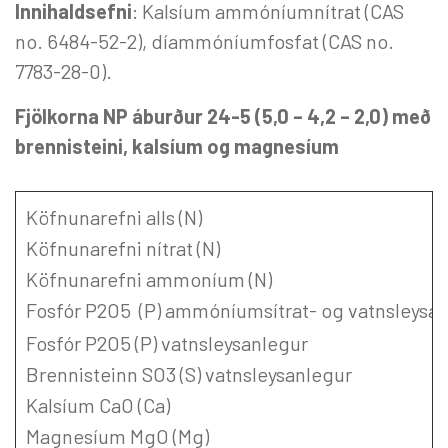
Innihaldsefni
: Kalsíum ammóníumnítrat (CAS
no. 6484-52-2), díammóníumfosfat (CAS no.
7783-28-0).
Fjölkorna NP áburður 24-5 (5,0 – 4,2 – 2,0) með
brennisteini, kalsíum og magnesíum
Köfnunarefni alls (N)
Köfnunarefni nítrat (N)
Köfnunarefni ammoníum (N)
Fosfór P2O5 (P) ammóníumsítrat- og vatnsleysa
Fosfór P2O5 (P) vatnsleysanlegur
Brennisteinn SO3 (S) vatnsleysanlegur
Kalsíum CaO (Ca)
Magnesíum MgO (Mg)