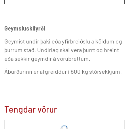
Geymsluskilyrði
Geymist undir þaki eða yfirbreiðslu á köldum og
þurrum stað. Undirlag skal vera þurrt og hreint
eða sekkir geymdir á vörubrettum.
Áburðurinn er afgreiddur í 600 kg stórsekkjum.
Tengdar vörur