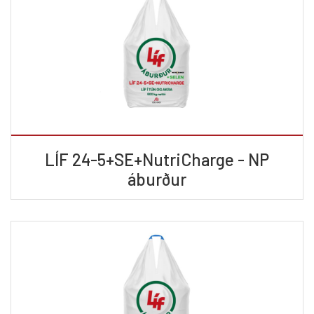
LÍF 24-5+SE+NutriCharge - NP
áburður