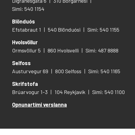
Digranesgata 6
310 Borgarnesi
Sími: 540 1154
Blönduós
Efstabraut 1
540 Blönduósi
Sími: 540 1155
Hvolsvöllur
Ormsvöllur 5
860 Hvolsvelli
Sími: 487 8888
Selfoss
Austurvegur 69
800 Selfoss
Sími: 540 1165
Skrifstofa
Brúarvogur 1-3
104 Reykjavík
Sími: 540 1100
Opnunartími verslanna