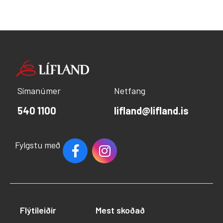
Símanúmer
Netfang
540 1100
lifland@lifland.is
Fylgstu með
Flýtileiðir
Mest skoðað