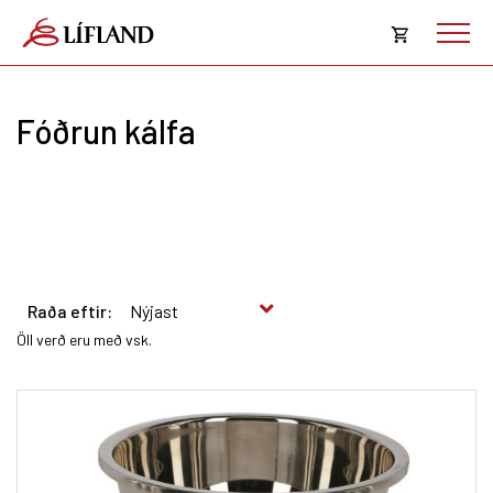
Opna
körfu
Fóðrun kálfa
Karfan þín
Loka
körf
Karfan er tóm.
Raða eftir:
Öll verð eru með vsk.