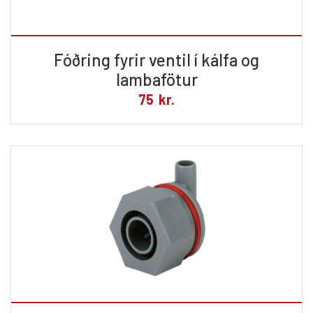
Fóðring fyrir ventil í kálfa og
lambafötur
75
kr.