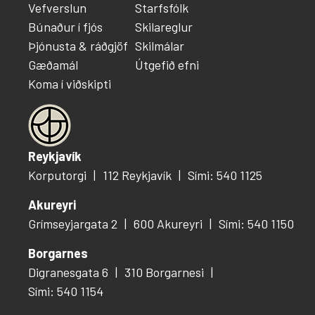
Vefverslun
Starfsfólk
Búnaður í fjós
Skilareglur
Þjónusta & ráðgjöf
Skilmálar
Gæðamál
Útgefið efni
Koma í viðskipti
Reykjavík
Korputorgi
112 Reykjavík
Sími: 540 1125
Akureyri
Grímseyjargata 2
600 Akureyri
Sími: 540 1150
Borgarnes
Digranesgata 6
310 Borgarnesi
Sími: 540 1154