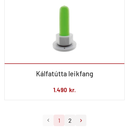
Kálfatútta leikfang
1.490
kr.
1
2