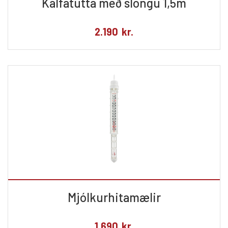
Kálfatútta með slöngu 1,5m
2.190
kr.
Mjólkurhitamælir
1.690
kr.