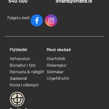
540 1100
lifland@lifland.is
Fylgstu með
Flýtileiðir
Mest skoðað
Vefverslun
Starfsfólk
Búnaður í fjós
Skilareglur
Þjónusta & ráðgjöf
Skilmálar
Gæðamál
Útgefið efni
Koma í viðskipti