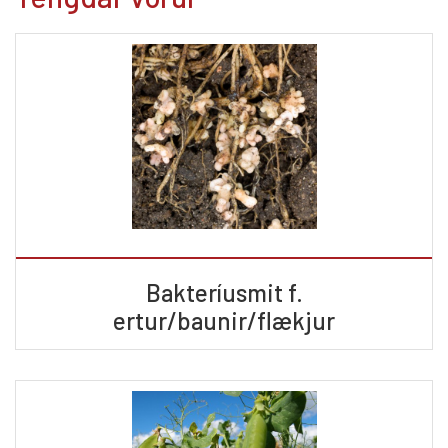
Bakteríusmit f.
ertur/baunir/flækjur