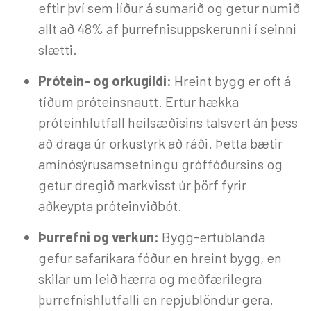
eftir því sem líður á sumarið og getur numið
allt að 48% af þurrefnisuppskerunni í seinni
slætti.
Prótein- og orkugildi:
Hreint bygg er oft á
tíðum próteinsnautt. Ertur hækka
próteinhlutfall heilsæðisins talsvert án þess
að draga úr orkustyrk að ráði. Þetta bætir
amínósýrusamsetningu gróffóðursins og
getur dregið markvisst úr þörf fyrir
aðkeypta próteinviðbót.
Þurrefni og verkun:
Bygg-ertublanda
gefur safaríkara fóður en hreint bygg, en
skilar um leið hærra og meðfærilegra
þurrefnishlutfalli en repjublöndur gera.