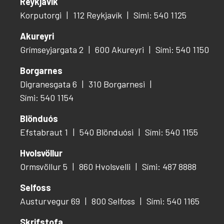
Reykjavík
Korputorgi
112 Reykjavík
Sími: 540 1125
Akureyri
Grímseyjargata 2
600 Akureyri
Sími: 540 1150
Borgarnes
Digranesgata 6
310 Borgarnesi
Sími: 540 1154
Blönduós
Efstabraut 1
540 Blönduósi
Sími: 540 1155
Hvolsvöllur
Ormsvöllur 5
860 Hvolsvelli
Sími: 487 8888
Selfoss
Austurvegur 69
800 Selfoss
Sími: 540 1165
Skrifstofa