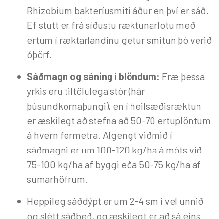
Rhizobium bakteríusmiti áður en því er sáð.
Ef stutt er frá síðustu ræktunarlotu með
ertum í ræktarlandinu getur smitun þó verið
óþörf.
Sáðmagn og sáning í blöndum:
Fræ þessa
yrkis eru tiltölulega stór (hár
þúsundkornaþungi), en í heilsæðisræktun
er æskilegt að stefna að 50-70 ertuplöntum
á hvern fermetra. Algengt viðmið í
sáðmagni er um 100-120 kg/ha á móts við
75-100 kg/ha af byggi eða 50-75 kg/ha af
sumarhöfrum.
Heppileg sáðdýpt er um 2-4 sm í vel unnið
og slétt sáðbeð, og æskilegt er að sá eins