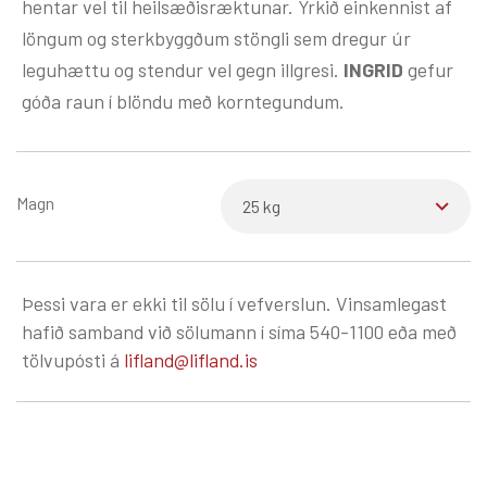
hentar vel til heilsæðisræktunar. Yrkið einkennist af
löngum og sterkbyggðum stöngli sem dregur úr
leguhættu og stendur vel gegn illgresi.
INGRID
gefur
góða raun í blöndu með korntegundum.
Magn
Þessi vara er ekki til sölu í vefverslun. Vinsamlegast
hafið samband við sölumann í síma 540-1100 eða með
tölvupósti á
lifland@lifland.is