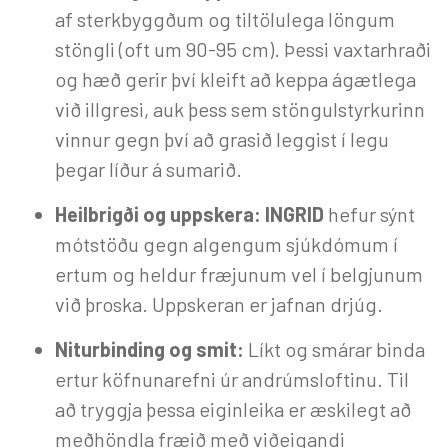
af sterkbyggðum og tiltölulega löngum
stöngli (oft um 90-95 cm). Þessi vaxtarhraði
og hæð gerir því kleift að keppa ágætlega
við illgresi, auk þess sem stöngulstyrkurinn
vinnur gegn því að grasið leggist í legu
þegar líður á sumarið.
Heilbrigði og uppskera:
INGRID
hefur sýnt
mótstöðu gegn algengum sjúkdómum í
ertum og heldur fræjunum vel í belgjunum
við þroska. Uppskeran er jafnan drjúg.
Niturbinding og smit:
Líkt og smárar binda
ertur köfnunarefni úr andrúmsloftinu. Til
að tryggja þessa eiginleika er æskilegt að
meðhöndla fræið með viðeigandi