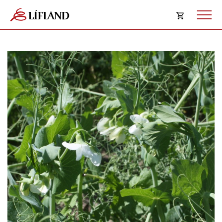
Opna
körfu
Karfan þín
Loka
körf
Karfan er tóm.