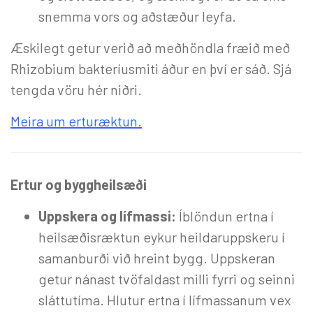
snemma vors og aðstæður leyfa.
Æskilegt getur verið að meðhöndla fræið með
Rhizobium bakteríusmiti áður en því er sáð. Sjá
tengda vöru hér niðri.
Meira um erturæktun.
Ertur og byggheilsæði
Uppskera og lífmassi:
Íblöndun ertna í
heilsæðisræktun eykur heildaruppskeru í
samanburði við hreint bygg. Uppskeran
getur nánast tvöfaldast milli fyrri og seinni
sláttutíma. Hlutur ertna í lífmassanum vex