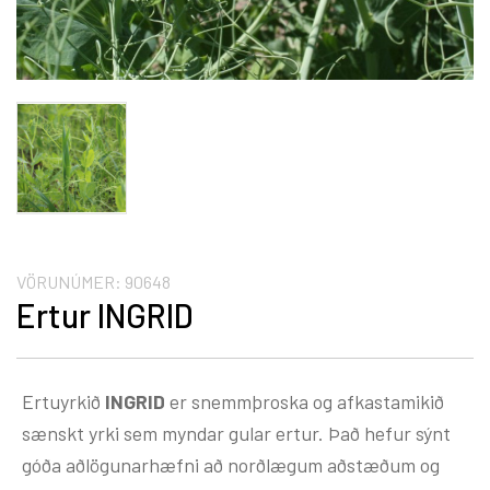
VÖRUNÚMER:
90648
Ertur INGRID
Ertuyrkið
INGRID
er snemmþroska og afkastamikið
sænskt yrki sem myndar gular ertur. Það hefur sýnt
góða aðlögunarhæfni að norðlægum aðstæðum og