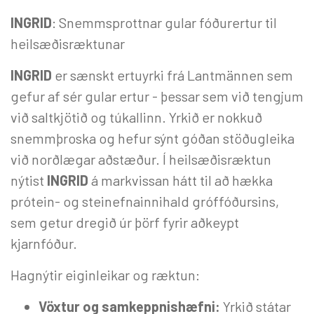
INGRID
: Snemmsprottnar gular fóðurertur til
heilsæðisræktunar
INGRID
er sænskt ertuyrki frá Lantmännen sem
gefur af sér gular ertur - þessar sem við tengjum
við saltkjötið og túkallinn. Yrkið er nokkuð
snemmþroska og hefur sýnt góðan stöðugleika
við norðlægar aðstæður. Í heilsæðisræktun
nýtist
INGRID
á markvissan hátt til að hækka
prótein- og steinefnainnihald gróffóðursins,
sem getur dregið úr þörf fyrir aðkeypt
kjarnfóður.
Hagnýtir eiginleikar og ræktun:
Vöxtur og samkeppnishæfni:
Yrkið státar