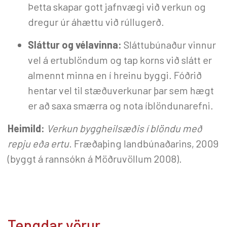
Þetta skapar gott jafnvægi við verkun og
dregur úr áhættu við rúllugerð.
Sláttur og vélavinna:
Sláttubúnaður vinnur
vel á ertublöndum og tap korns við slátt er
almennt minna en í hreinu byggi. Fóðrið
hentar vel til stæðuverkunar þar sem hægt
er að saxa smærra og nota íblöndunarefni.
Heimild:
Verkun byggheilsæðis í blöndu með
repju eða ertu
. Fræðaþing landbúnaðarins, 2009
(byggt á rannsókn á Möðruvöllum 2008).
Tengdar vörur