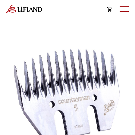
Opna
körfu
Karfan þín
Loka
körf
Karfan er tóm.