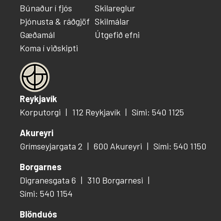
Búnaður í fjós
Skilareglur
Þjónusta & ráðgjöf
Skilmálar
Gæðamál
Útgefið efni
Koma í viðskipti
Reykjavík
Korputorgi
112 Reykjavík
Sími: 540 1125
Akureyri
Grímseyjargata 2
600 Akureyri
Sími: 540 1150
Borgarnes
Digranesgata 6
310 Borgarnesi
Sími: 540 1154
Blönduós