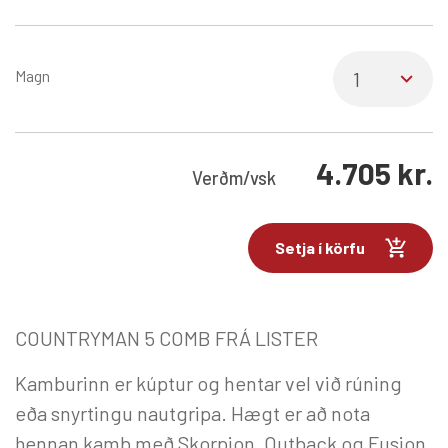
Magn
4.705
kr.
Verð
m/vsk
Setja í körfu
COUNTRYMAN 5 COMB FRÁ LISTER
Kamburinn er kúptur og hentar vel við rúning
eða snyrtingu nautgripa. Hægt er að nota
þennan kamb með Skorpion, Outback og Fusion