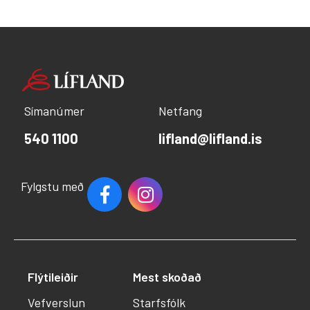
Símanúmer
Netfang
540 1100
lifland@lifland.is
Fylgstu með
Flýtileiðir
Mest skoðað
Vefverslun
Starfsfólk