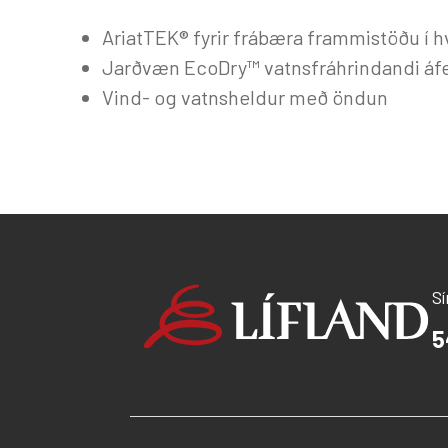
AriatTEK® fyrir frábæra frammistöðu í h
Jarðvæn EcoDry™ vatnsfráhrindandi áf
Vind- og vatnsheldur með öndun
S
5