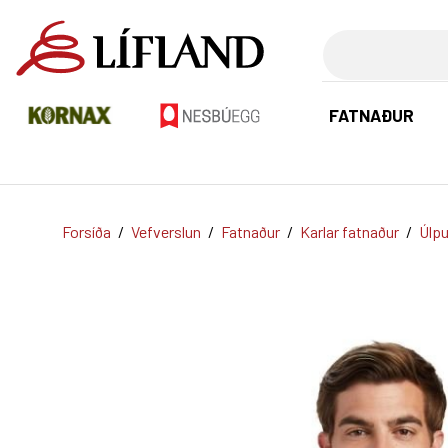
Leita
FATNAÐUR
Forsíða
/
Vefverslun
/
Fatnaður
/
Karlar fatnaður
/
Úlpu