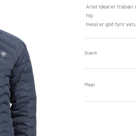
Ariat Ideal er frábær 
hlý.
Þessi er góð fyrir vet
Stærð
Magn