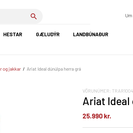
Um 
HESTAR
GÆLUDÝR
LANDBÚNAÐUR
K
r og jakkar
/
Ariat Ideal dúnúlpa herra grá
VÖRUNÚMER:
TRAR1004
Ariat Ideal
25.990
kr.