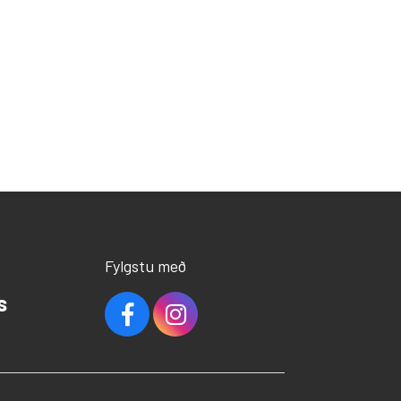
Fylgstu með
s