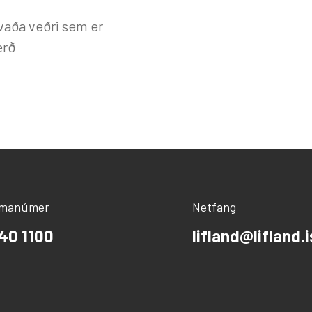
vaða veðri sem er
erð
ímanúmer
Netfang
40 1100
lifland@lifland.i