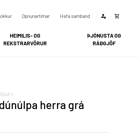
okkur
Opnunartímar
Hafa samband
Opna
körfu
HEIMILIS- OG
ÞJÓNUSTA OG
REKSTRARVÖRUR
RÁÐGJÖF
Karfan þín
Loka
körfu
arfan er tóm.
1243-1
 dúnúlpa herra grá