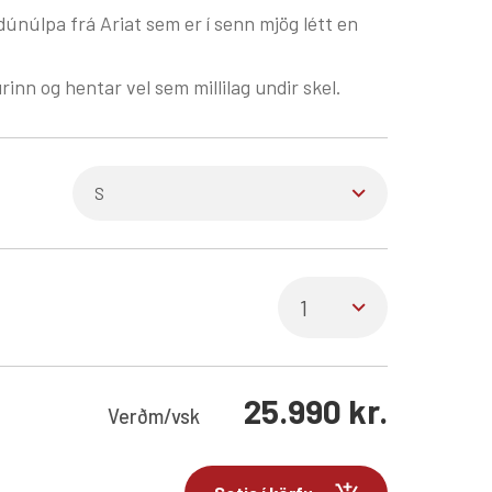
dúnúlpa frá Ariat sem er í senn mjög létt en
urinn og hentar vel sem millilag undir skel.
25.990
kr.
Verð
m/vsk