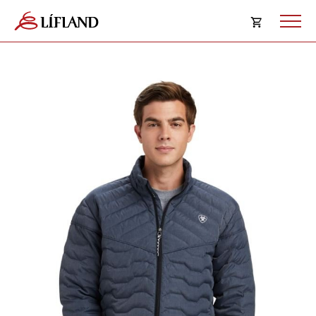
Opna
körfu
Karfan þín
Loka
körf
Karfan er tóm.