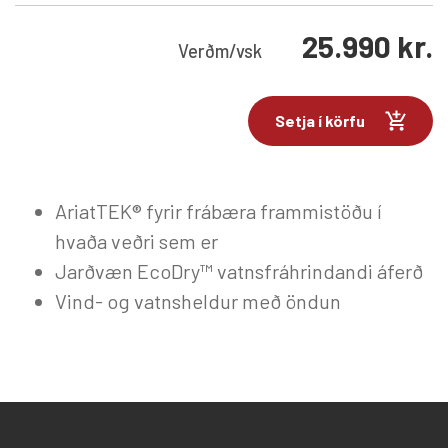
25.990
kr.
Verð
m/vsk
Setja í körfu
AriatTEK® fyrir frábæra frammistöðu í
hvaða veðri sem er
Jarðvæn EcoDry™ vatnsfráhrindandi áferð
Vind- og vatnsheldur með öndun