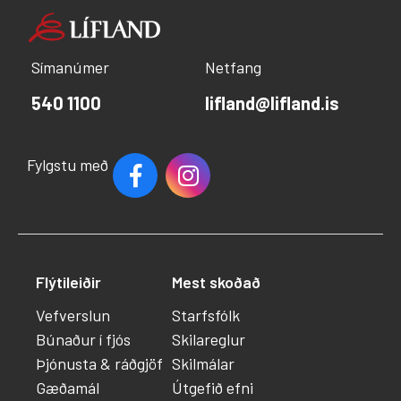
Símanúmer
Netfang
540 1100
lifland@lifland.is
Fylgstu með
Flýtileiðir
Mest skoðað
Vefverslun
Starfsfólk
Búnaður í fjós
Skilareglur
Þjónusta & ráðgjöf
Skilmálar
Gæðamál
Útgefið efni