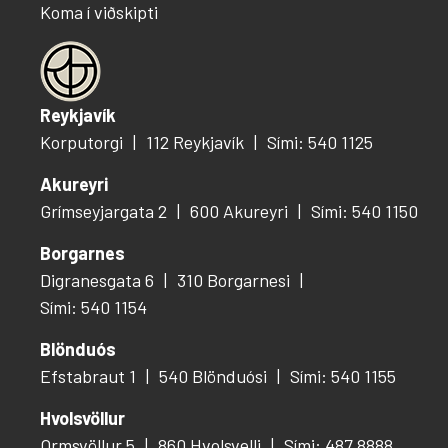
Koma í viðskipti
Reykjavík
Korputorgi
112 Reykjavík
Sími: 540 1125
Akureyri
Grímseyjargata 2
600 Akureyri
Sími: 540 1150
Borgarnes
Digranesgata 6
310 Borgarnesi
Sími: 540 1154
Blönduós
Efstabraut 1
540 Blönduósi
Sími: 540 1155
Hvolsvöllur
Ormsvöllur 5
860 Hvolsvelli
Sími: 487 8888