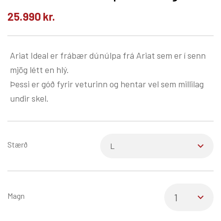
25.990
kr.
Ariat Ideal er frábær dúnúlpa frá Ariat sem er í senn
mjög létt en hlý.
Þessi er góð fyrir veturinn og hentar vel sem millilag
undir skel.
Stærð
Magn