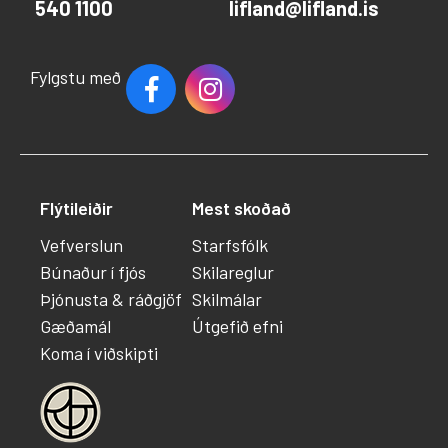
540 1100
lifland@lifland.is
Fylgstu með
Flýtileiðir
Mest skoðað
Vefverslun
Starfsfólk
Búnaður í fjós
Skilareglur
Þjónusta & ráðgjöf
Skilmálar
Gæðamál
Útgefið efni
Koma í viðskipti