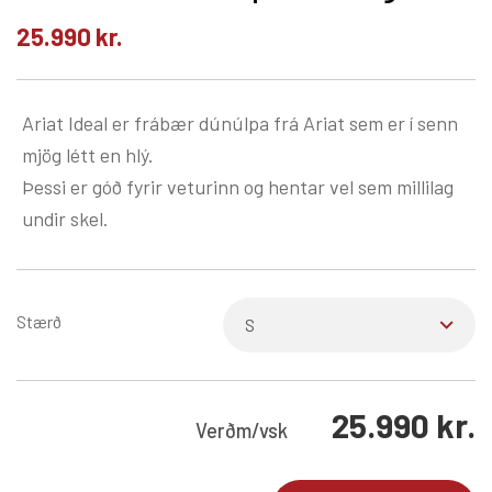
25.990
kr.
Ariat Ideal er frábær dúnúlpa frá Ariat sem er í senn
mjög létt en hlý.
Þessi er góð fyrir veturinn og hentar vel sem millilag
undir skel.
Stærð
25.990
kr.
Verð
m/vsk