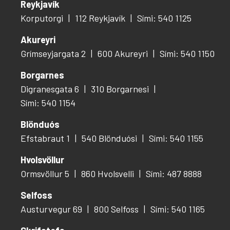
Reykjavík
Korputorgi
112 Reykjavík
Sími: 540 1125
Akureyri
Grímseyjargata 2
600 Akureyri
Sími: 540 1150
Borgarnes
Digranesgata 6
310 Borgarnesi
Sími: 540 1154
Blönduós
Efstabraut 1
540 Blönduósi
Sími: 540 1155
Hvolsvöllur
Ormsvöllur 5
860 Hvolsvelli
Sími: 487 8888
Selfoss
Austurvegur 69
800 Selfoss
Sími: 540 1165