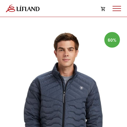
Opna
körfu
Karfan þín
Loka
60%
körf
Karfan er tóm.