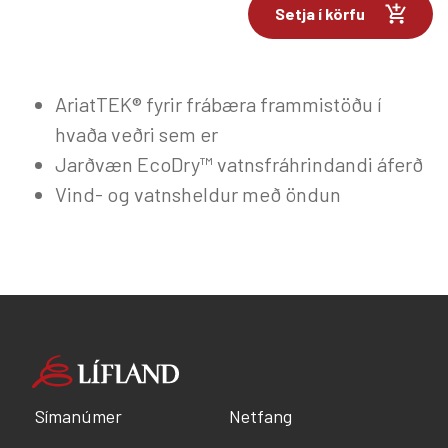
Setja í körfu
AriatTEK® fyrir frábæra frammistöðu í
hvaða veðri sem er
Jarðvæn EcoDry™ vatnsfráhrindandi áferð
Vind- og vatnsheldur með öndun
Símanúmer
Netfang