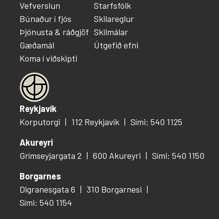
Vefverslun
Starfsfólk
Búnaður í fjós
Skilareglur
Þjónusta & ráðgjöf
Skilmálar
Gæðamál
Útgefið efni
Koma í viðskipti
Reykjavík
Korputorgi
112 Reykjavík
Sími: 540 1125
Akureyri
Grímseyjargata 2
600 Akureyri
Sími: 540 1150
Borgarnes
Digranesgata 6
310 Borgarnesi
Sími: 540 1154