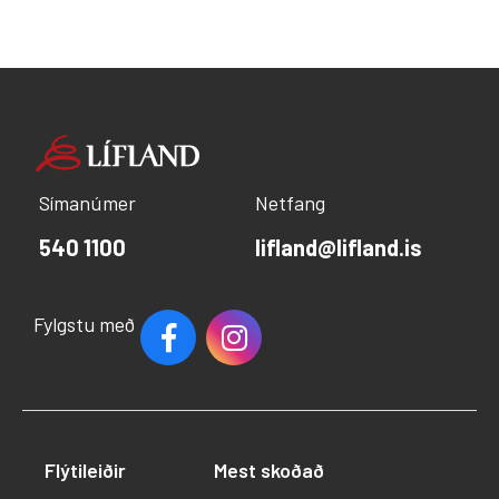
Símanúmer
Netfang
540 1100
lifland@lifland.is
Fylgstu með
Flýtileiðir
Mest skoðað