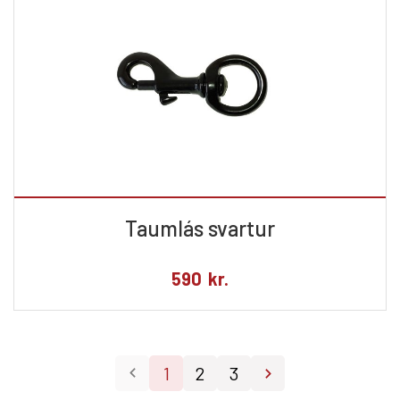
Taumlás svartur
590
kr.
1
2
3