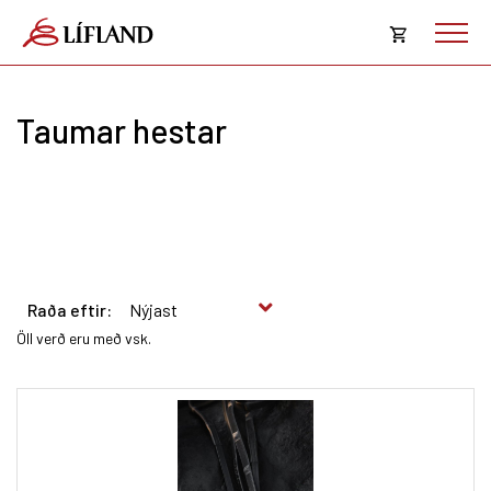
Opna
körfu
Taumar hestar
Karfan þín
Loka
körf
Karfan er tóm.
Raða eftir:
Öll verð eru með vsk.