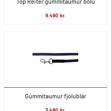
Top Reiter gúmmítaumur bólu
9.490
kr.
Gúmmítaumur fjólublár
3.490
kr.