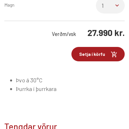
Magn
27.990
kr.
Verð
m/vsk
Setja í körfu
Þvo á 30°C
Þurrka í þurrkara
Tengdar vörur