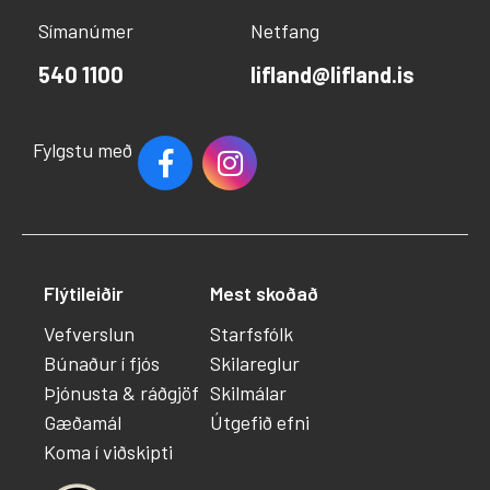
Símanúmer
Netfang
540 1100
lifland@lifland.is
Fylgstu með
Flýtileiðir
Mest skoðað
Vefverslun
Starfsfólk
Búnaður í fjós
Skilareglur
Þjónusta & ráðgjöf
Skilmálar
Gæðamál
Útgefið efni
Koma í viðskipti