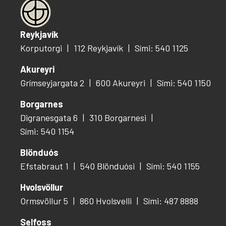
Reykjavík
Korputorgi
112 Reykjavík
Sími: 540 1125
Akureyri
Grímseyjargata 2
600 Akureyri
Sími: 540 1150
Borgarnes
Digranesgata 6
310 Borgarnesi
Sími: 540 1154
Blönduós
Efstabraut 1
540 Blönduósi
Sími: 540 1155
Hvolsvöllur
Ormsvöllur 5
860 Hvolsvelli
Sími: 487 8888
Selfoss