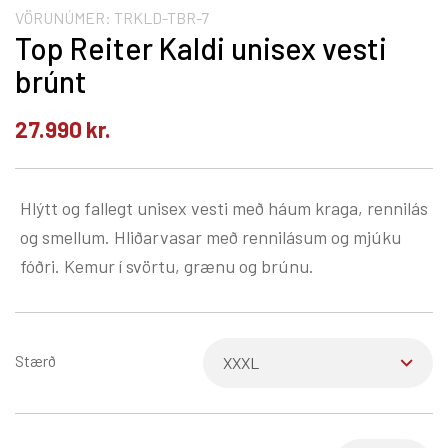
VÖRUNÚMER:
TRKLD-TBR-7
Top Reiter Kaldi unisex vesti
brúnt
27.990
kr.
Hlýtt og fallegt unisex vesti með háum kraga, rennilás
og smellum. Hliðarvasar með rennilásum og mjúku
fóðri. Kemur í svörtu, grænu og brúnu.
Stærð