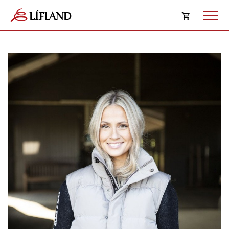
Opna
körfu
Karfan þín
Loka
körf
Karfan er tóm.