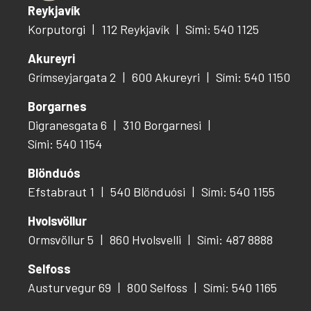
Reykjavík
Korputorgi
112 Reykjavík
Sími: 540 1125
Akureyri
Grímseyjargata 2
600 Akureyri
Sími: 540 1150
Borgarnes
Digranesgata 6
310 Borgarnesi
Sími: 540 1154
Blönduós
Efstabraut 1
540 Blönduósi
Sími: 540 1155
Hvolsvöllur
Ormsvöllur 5
860 Hvolsvelli
Sími: 487 8888
Selfoss
Austurvegur 69
800 Selfoss
Sími: 540 1165