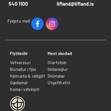
540 1100
lifland@lifland.is
Fylgstu með
Flýtileiðir
Mest skoðað
Vefverslun
Starfsfólk
Búnaður í fjós
Skilareglur
Þjónusta & ráðgjöf
Skilmálar
Gæðamál
Útgefið efni
Koma í viðskipti