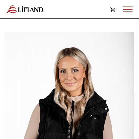
Opna
körfu
Karfan þín
Loka
körf
Karfan er tóm.