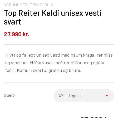
VÖRUNÚMER:
TRKLD-BL-6
Top Reiter Kaldi unisex vesti
svart
27.990
kr.
Hlýtt og fallegt unisex vesti með háum kraga, rennilás
og smellum. Hliðarvasar með rennilásum og mjúku
fóðri. Kemur í svörtu, grænu og brúnu.
Stærð