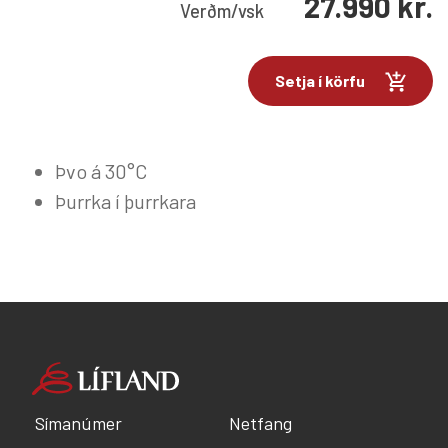
27.990
kr.
Verð
m/vsk
Setja í körfu
Þvo á 30°C
Þurrka í þurrkara
Símanúmer
Netfang