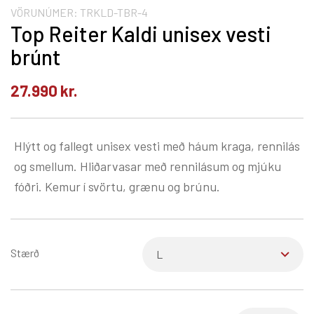
VÖRUNÚMER:
TRKLD-TBR-4
Top Reiter Kaldi unisex vesti
brúnt
27.990
kr.
Hlýtt og fallegt unisex vesti með háum kraga, rennilás
og smellum. Hliðarvasar með rennilásum og mjúku
fóðri. Kemur í svörtu, grænu og brúnu.
Stærð