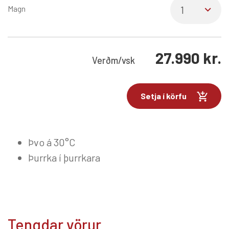
Magn
27.990
kr.
Verð
m/vsk
Setja í körfu
Þvo á 30°C
Þurrka í þurrkara
Tengdar vörur