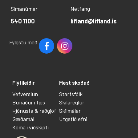
Símanúmer
Netfang
540 1100
lifland@lifland.is
Fylgstu með
Flýtileiðir
Mest skoðað
Vefverslun
Starfsfólk
Búnaður í fjós
Skilareglur
Þjónusta & ráðgjöf
Skilmálar
Gæðamál
Útgefið efni
Koma í viðskipti