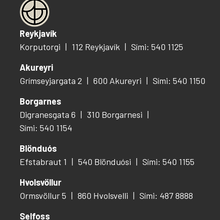
Reykjavík
Korputorgi
112 Reykjavík
Sími: 540 1125
Akureyri
Grímseyjargata 2
600 Akureyri
Sími: 540 1150
Borgarnes
Digranesgata 6
310 Borgarnesi
Sími: 540 1154
Blönduós
Efstabraut 1
540 Blönduósi
Sími: 540 1155
Hvolsvöllur
Ormsvöllur 5
860 Hvolsvelli
Sími: 487 8888
Selfoss