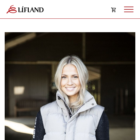
Opna
körfu
Karfan þín
Loka
körf
Karfan er tóm.