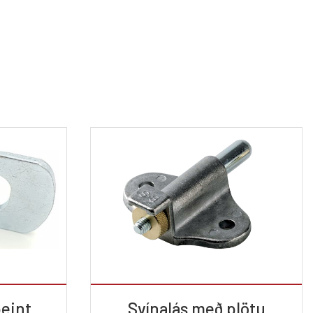
beint
Svínalás með plötu