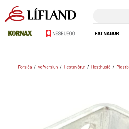
Leita
FATNAÐUR
Forsíða
/
Vefverslun
/
Hestavörur
/
Hesthúsið
/
Plastb