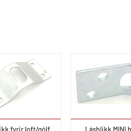
kk fyrir loft/gólf
Lásblikk MINI 