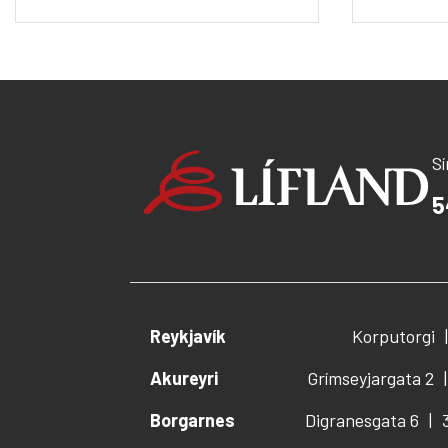
S
5
Reykjavík
Korputorgi
Akureyri
Grímseyjargata 2
Borgarnes
Digranesgata 6