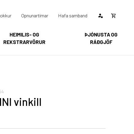
okkur
Opnunartímar
Hafa samband
Opna
körfu
HEIMILIS- OG
ÞJÓNUSTA OG
REKSTRARVÖRUR
RÁÐGJÖF
Karfan þín
Loka
körfu
arfan er tóm.
54
NI vinkill