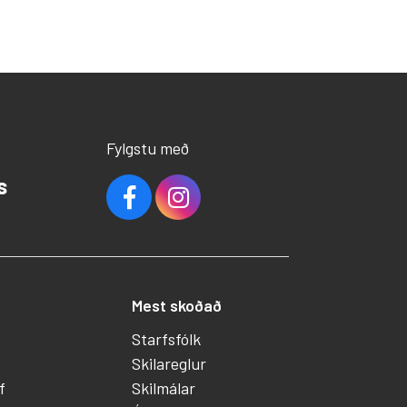
Fylgstu með
s
Mest skoðað
Starfsfólk
Skilareglur
f
Skilmálar