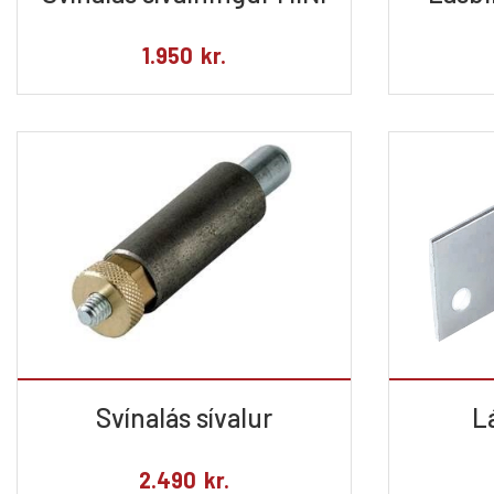
1.950
kr.
Svínalás sívalur
L
2.490
kr.