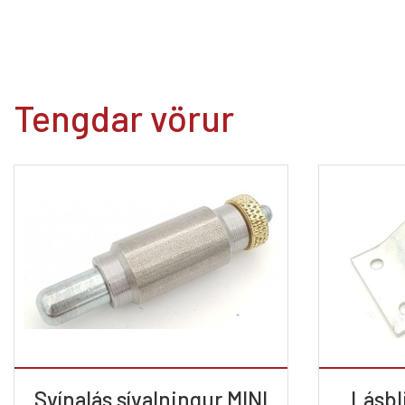
Tengdar vörur
Svínalás sívalningur MINI
Lásbli