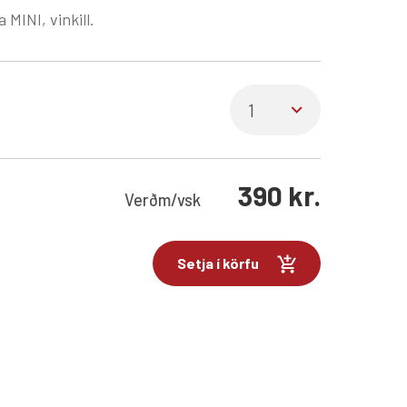
a MINI, vinkill.
390
kr.
Verð
m/vsk
Setja í körfu