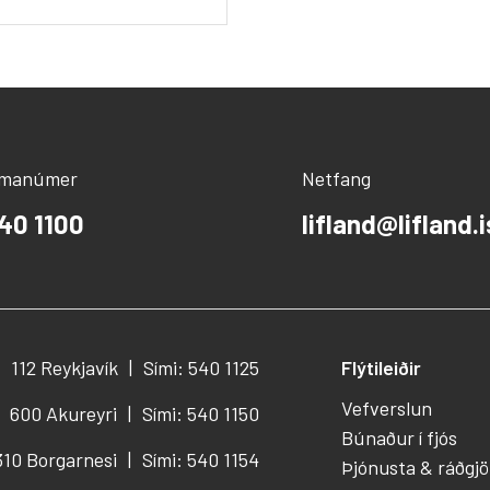
ímanúmer
Netfang
40 1100
lifland@lifland.i
112 Reykjavík
Sími: 540 1125
Flýtileiðir
Vefverslun
600 Akureyri
Sími: 540 1150
Búnaður í fjós
310 Borgarnesi
Sími: 540 1154
Þjónusta & ráðgjö