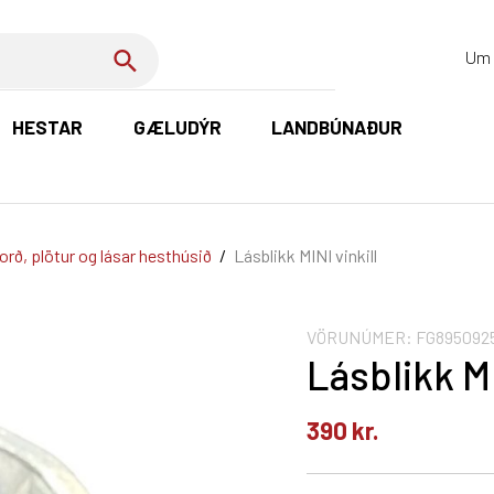
Um 
HESTAR
GÆLUDÝR
LANDBÚNAÐUR
K
orð, plötur og lásar hesthúsið
/
Lásblikk MINI vinkill
VÖRUNÚMER:
FG895092
Lásblikk MI
390
kr.