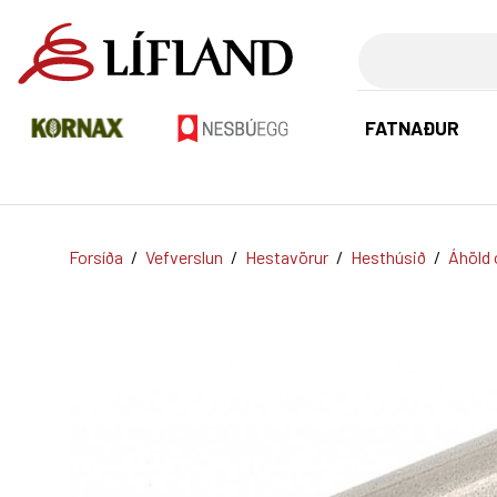
Leita
FATNAÐUR
Forsíða
/
Vefverslun
/
Hestavörur
/
Hesthúsið
/
Áhöld 