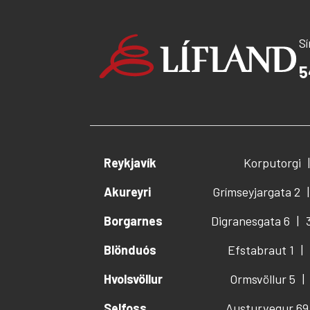
S
5
Reykjavík
Korputorgi
Akureyri
Grímseyjargata 2
Borgarnes
Digranesgata 6
Blönduós
Efstabraut 1
Hvolsvöllur
Ormsvöllur 5
Selfoss
Austurvegur 69