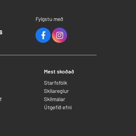
Fylgstu með
s
Mest skoðað
Starfsfólk
Skilareglur
f
Skilmálar
Útgefið efni