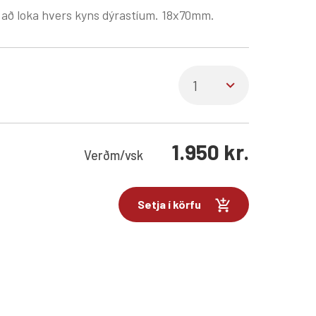
l að loka hvers kyns dýrastíum. 18x70mm.
1.950
kr.
Verð
m/vsk
Setja í körfu