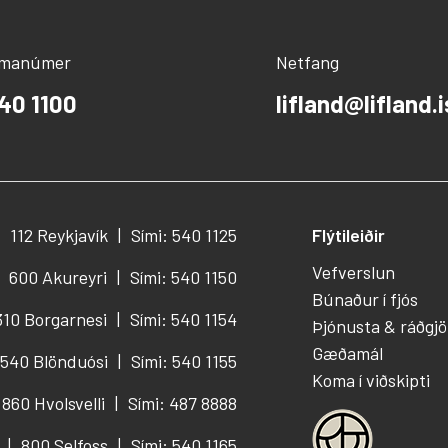
ímanúmer
Netfang
40 1100
lifland@lifland.i
112 Reykjavík
Sími: 540 1125
Flýtileiðir
Vefverslun
600 Akureyri
Sími: 540 1150
Búnaður í fjós
310 Borgarnesi
Sími: 540 1154
Þjónusta & ráðgjö
Gæðamál
540 Blönduósi
Sími: 540 1155
Koma í viðskipti
860 Hvolsvelli
Sími: 487 8888
800 Selfoss
Sími: 540 1165