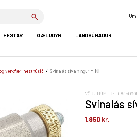
Um 
HESTAR
GÆLUDÝR
LANDBÚNAÐUR
K
og verkfæri hesthúsið
/
Svínalás sívalningur MINI
VÖRUNÚMER:
FG895090
Svínalás sí
1.950
kr.