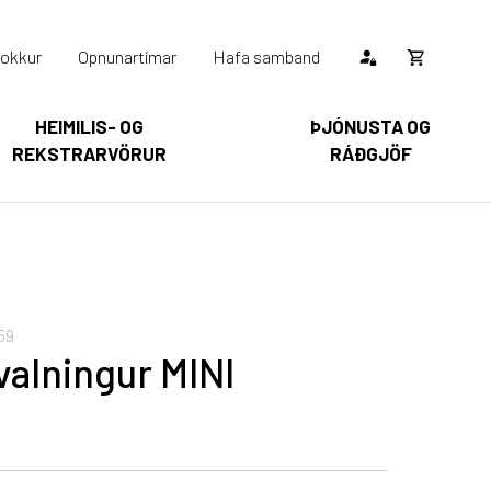
okkur
Opnunartímar
Hafa samband
Opna
körfu
HEIMILIS- OG
ÞJÓNUSTA OG
REKSTRARVÖRUR
RÁÐGJÖF
Karfan þín
Loka
körfu
arfan er tóm.
59
valningur MINI