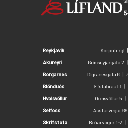
S
5
Reykjavík
Korputorgi
Akureyri
Grímseyjargata 2
Borgarnes
Digranesgata 6
Blönduós
Efstabraut 1
Hvolsvöllur
Ormsvöllur 5
Selfoss
Austurvegur 69
Skrifstofa
Brúarvogur 1-3