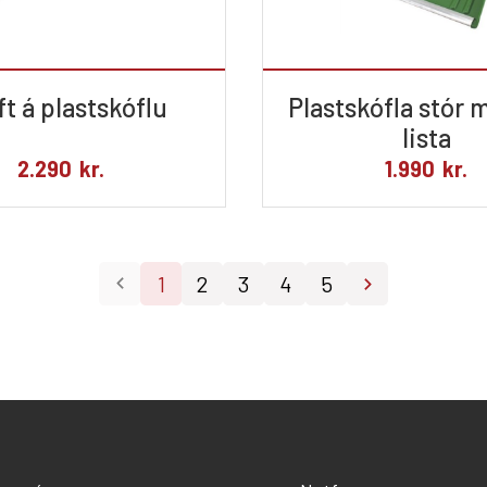
t á plastskóflu
Plastskófla stór
lista
2.290
kr.
1.990
kr.
1
2
3
4
5