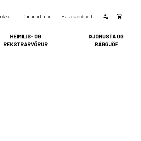
okkur
Opnunartímar
Hafa samband
Opna
körfu
HEIMILIS- OG
ÞJÓNUSTA OG
REKSTRARVÖRUR
RÁÐGJÖF
Karfan þín
Loka
körfu
arfan er tóm.