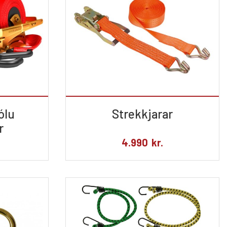
ólu
Strekkjarar
r
4.990
kr.