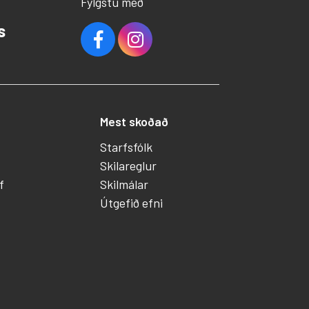
Fylgstu með
s
Mest skoðað
Starfsfólk
Skilareglur
f
Skilmálar
Útgefið efni