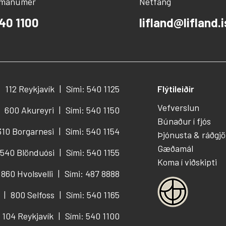
ímanúmer
Netfang
40 1100
lifland@lifland.i
112 Reykjavík
Sími: 540 1125
Flýtileiðir
Vefverslun
600 Akureyri
Sími: 540 1150
Búnaður í fjós
310 Borgarnesi
Sími: 540 1154
Þjónusta & ráðgjö
Gæðamál
540 Blönduósi
Sími: 540 1155
Koma í viðskipti
860 Hvolsvelli
Sími: 487 8888
800 Selfoss
Sími: 540 1165
104 Reykjavík
Sími: 540 1100