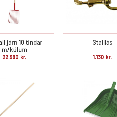
ll járn 10 tindar
Stalllás
m/kúlum
22.990
kr.
1.130
kr.