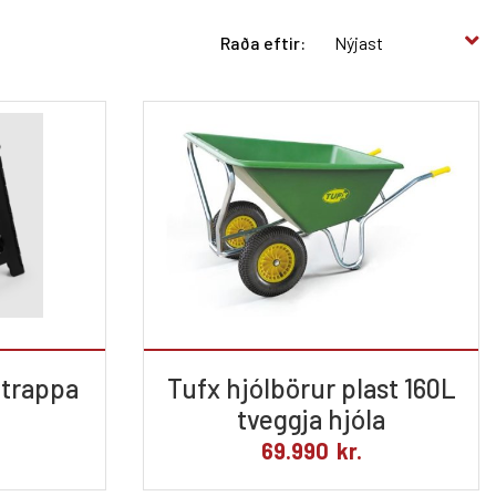
Raða eftir:
 trappa
Tufx hjólbörur plast 160L
tveggja hjóla
69.990
kr.