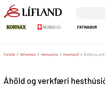
Leita
FATNAÐUR
Forsíða
/
Vefverslun
/
Hestavörur
/
Hesthúsið
/
Áhöld og verk
Áhöld og verkfæri hesthúsi