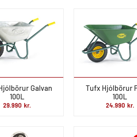
Hjólbörur Galvan
Tufx Hjólbörur P
100L
100L
29.990
kr.
24.990
kr.