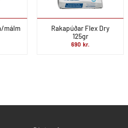
 m/málm
Rakapúðar Flex Dry
125gr
690
kr.