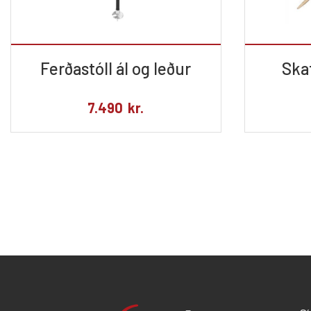
Ferðastóll ál og leður
Skaf
7.490
kr.