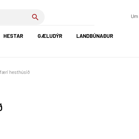
Um 
HESTAR
GÆLUDÝR
LANDBÚNAÐUR
K
færi hesthúsið
ð