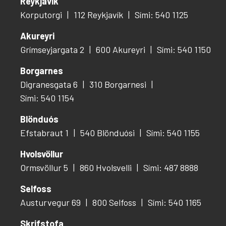
Reykjavík
Korputorgi
112 Reykjavík
Sími: 540 1125
Akureyri
Grímseyjargata 2
600 Akureyri
Sími: 540 1150
Borgarnes
Digranesgata 6
310 Borgarnesi
Sími: 540 1154
Blönduós
Efstabraut 1
540 Blönduósi
Sími: 540 1155
Hvolsvöllur
Ormsvöllur 5
860 Hvolsvelli
Sími: 487 8888
Selfoss
Austurvegur 69
800 Selfoss
Sími: 540 1165
Skrifstofa