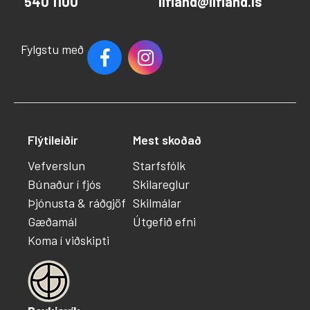
540 1100
lifland@lifland.is
Fylgstu með
Flýtileiðir
Mest skoðað
Vefverslun
Starfsfólk
Búnaður í fjós
Skilareglur
Þjónusta & ráðgjöf
Skilmálar
Gæðamál
Útgefið efni
Koma í viðskipti