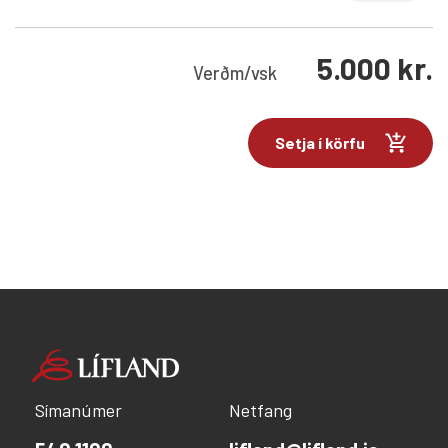
5.000
kr.
Verð
m/vsk
Setja í körfu
Símanúmer
Netfang