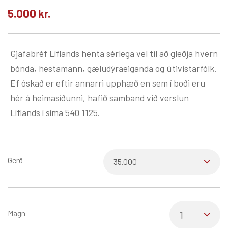
5.000
kr.
Gjafabréf Líflands henta sérlega vel til að gleðja hvern
bónda, hestamann, gæludýraeiganda og útivistarfólk.
Ef óskað er eftir annarri upphæð en sem í boði eru
hér á heimasíðunni, hafið samband við verslun
Líflands í síma 540 1125.
Gerð
Magn