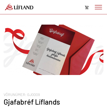
Opna
körfu
Karfan þín
Loka
körf
Karfan er tóm.
VÖRUNÚMER:
GJ0009
Gjafabréf Líflands