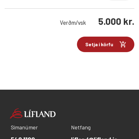
5.000
kr.
Verð
m/vsk
Setja í körfu
Símanúmer
Netfang