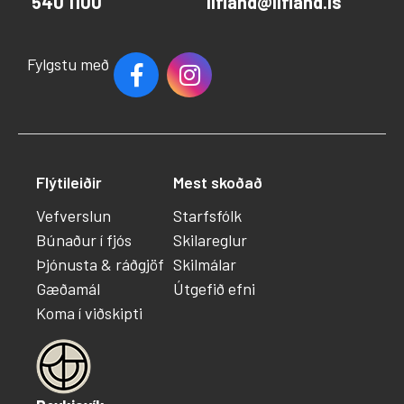
540 1100
lifland@lifland.is
Fylgstu með
Flýtileiðir
Mest skoðað
Vefverslun
Starfsfólk
Búnaður í fjós
Skilareglur
Þjónusta & ráðgjöf
Skilmálar
Gæðamál
Útgefið efni
Koma í viðskipti