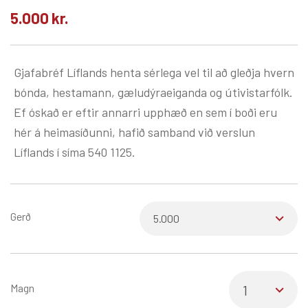
5.000
kr.
Gjafabréf Líflands henta sérlega vel til að gleðja hvern
bónda, hestamann, gæludýraeiganda og útivistarfólk.
Ef óskað er eftir annarri upphæð en sem í boði eru
hér á heimasíðunni, hafið samband við verslun
Líflands í síma 540 1125.
Gerð
Magn