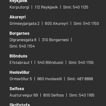
Reykjavík
Korputorgi
112 Reykjavík
Sími: 540 1125
Akureyri
Grímseyjargata 2
600 Akureyri
Sími: 540 1150
Borgarnes
Digranesgata 6
310 Borgarnesi
Sími: 540 1154
Blönduós
Efstabraut 1
540 Blönduósi
Sími: 540 1155
Hvolsvöllur
Ormsvöllur 5
860 Hvolsvelli
Sími: 487 8888
Selfoss
Austurvegur 69
800 Selfoss
Sími: 540 1165
Skrifstofa