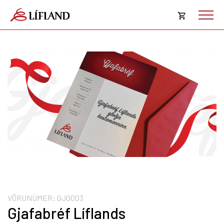
Opna
körfu
Karfan þín
Loka
körf
Karfan er tóm.
VÖRUNÚMER:
GJ0003
Gjafabréf Líflands