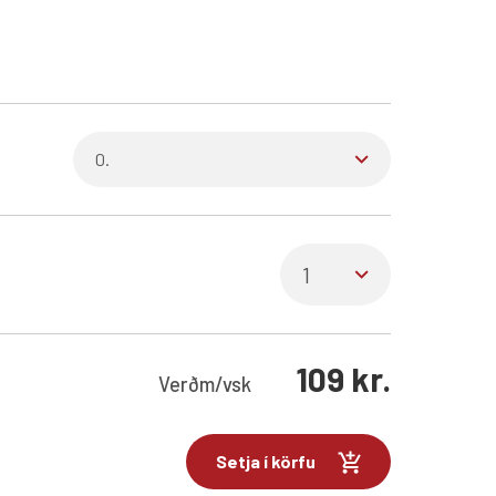
109
kr.
Verð
m/vsk
Setja í körfu