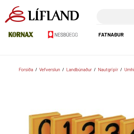
Leita
FATNAÐUR
Forsíða
/
Vefverslun
/
Landbúnaður
/
Nautgripir
/
Umhi