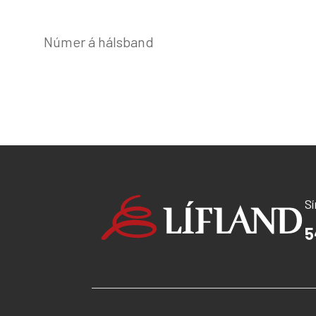
Númer á hálsband
S
5