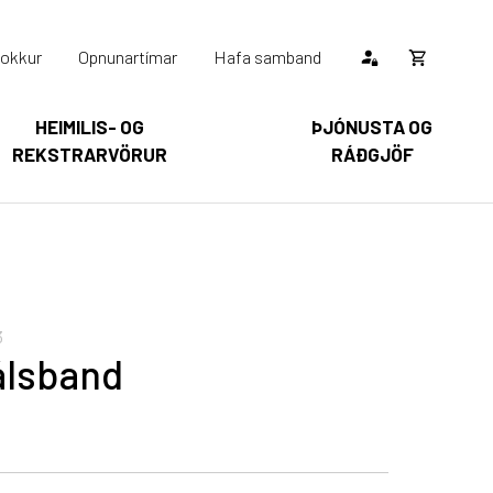
okkur
Opnunartímar
Hafa samband
Opna
körfu
HEIMILIS- OG
ÞJÓNUSTA OG
REKSTRARVÖRUR
RÁÐGJÖF
Karfan þín
Loka
körfu
arfan er tóm.
3
álsband