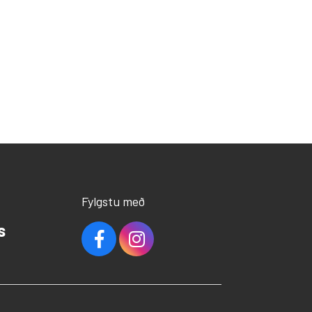
Fylgstu með
s