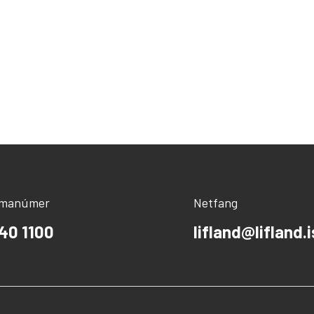
ímanúmer
Netfang
40 1100
lifland@lifland.i