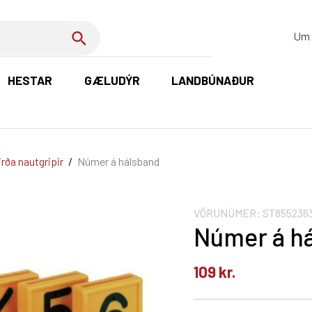
Um 
HESTAR
GÆLUDÝR
LANDBÚNAÐUR
K
rða nautgripir
/
Númer á hálsband
VÖRUNÚMER:
ST855236
Númer á h
109
kr.