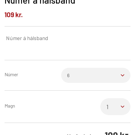
109
kr.
Númer á hálsband
Númer
Magn
109
kr.