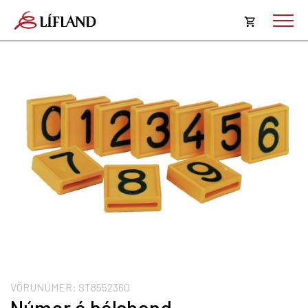
Opna
körfu
Karfan þín
Loka
körf
Karfan er tóm.
VÖRUNÚMER:
ST8552360
Númer á hálsband