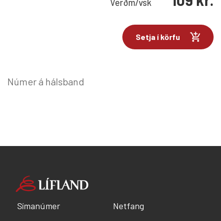
Verð
m/vsk
Setja í körfu
Númer á hálsband
Símanúmer
Netfang