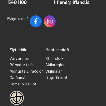
540 1100
lifland@lifland.is
Fylgstu með
Flýtileiðir
Mest skoðað
Vefverslun
Starfsfólk
Búnaður í fjós
Skilareglur
Þjónusta & ráðgjöf
Skilmálar
Gæðamál
Útgefið efni
Koma í viðskipti