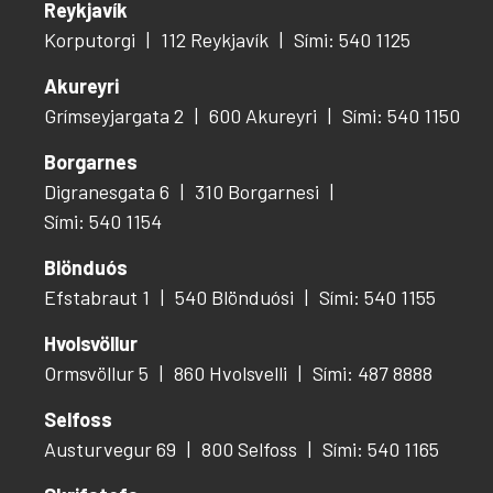
Reykjavík
Korputorgi
112 Reykjavík
Sími: 540 1125
Akureyri
Grímseyjargata 2
600 Akureyri
Sími: 540 1150
Borgarnes
Digranesgata 6
310 Borgarnesi
Sími: 540 1154
Blönduós
Efstabraut 1
540 Blönduósi
Sími: 540 1155
Hvolsvöllur
Ormsvöllur 5
860 Hvolsvelli
Sími: 487 8888
Selfoss
Austurvegur 69
800 Selfoss
Sími: 540 1165