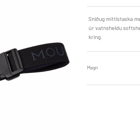
Sniðug mittistaska me
úr vatnsheldu softshe
kring.
Magn