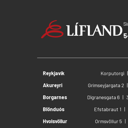
S
5
Reykjavík
Korputorgi
Akureyri
Grímseyjargata 2
Borgarnes
Digranesgata 6
Blönduós
Efstabraut 1
Hvolsvöllur
Ormsvöllur 5