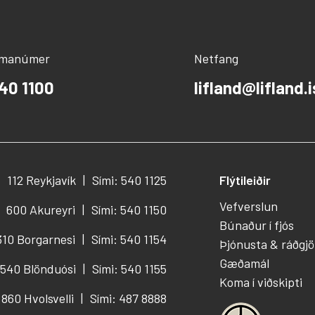
ímanúmer
Netfang
40 1100
lifland@lifland.i
112 Reykjavík
Sími: 540 1125
Flýtileiðir
Vefverslun
600 Akureyri
Sími: 540 1150
Búnaður í fjós
310 Borgarnesi
Sími: 540 1154
Þjónusta & ráðgjö
Gæðamál
540 Blönduósi
Sími: 540 1155
Koma í viðskipti
860 Hvolsvelli
Sími: 487 8888