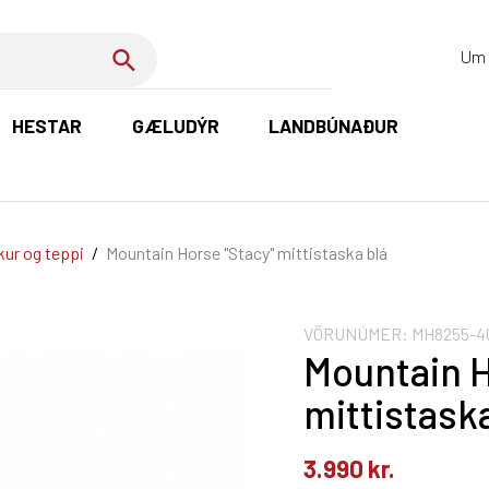
Um 
HESTAR
GÆLUDÝR
LANDBÚNAÐUR
K
ur og teppi
/
Mountain Horse "Stacy" mittistaska blá
VÖRUNÚMER:
MH8255-4
Mountain H
mittistask
3.990
kr.