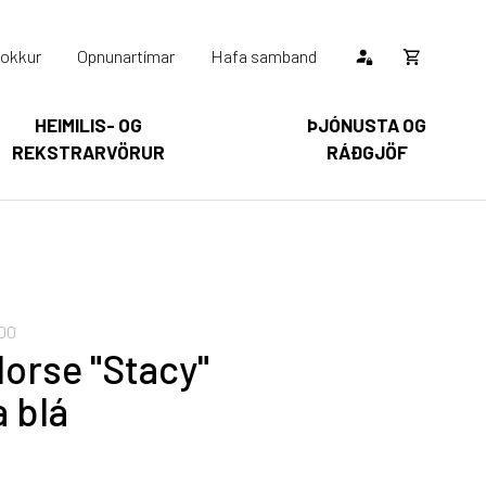
okkur
Opnunartímar
Hafa samband
Opna
körfu
HEIMILIS- OG
ÞJÓNUSTA OG
REKSTRARVÖRUR
RÁÐGJÖF
Karfan þín
Loka
körfu
arfan er tóm.
00
orse "Stacy"
a blá