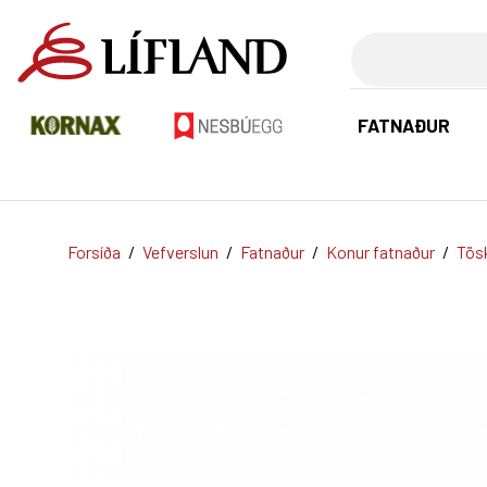
Leita
FATNAÐUR
Forsíða
/
Vefverslun
/
Fatnaður
/
Konur fatnaður
/
Tösk