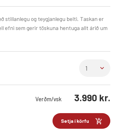
ð stillanlegu og teygjanlegu belti. Taskan er
ll efni sem gerir töskuna hentuga allt árið um
3.990
kr.
Verð
m/vsk
Setja í körfu