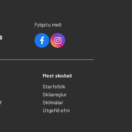
Fylgstu með
s
Mest skoðað
Starfsfólk
Skilareglur
f
Skilmálar
Útgefið efni