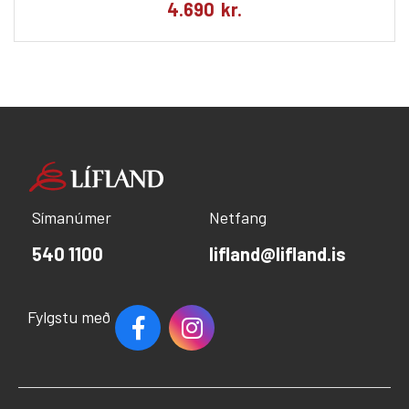
4.690
kr.
Símanúmer
Netfang
540 1100
lifland@lifland.is
Fylgstu með