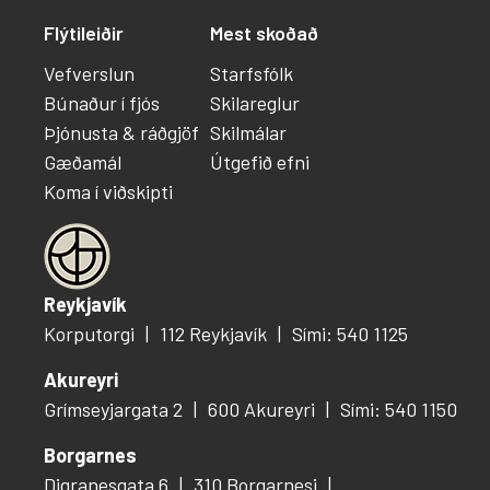
Flýtileiðir
Mest skoðað
Vefverslun
Starfsfólk
Búnaður í fjós
Skilareglur
Þjónusta & ráðgjöf
Skilmálar
Gæðamál
Útgefið efni
Koma í viðskipti
Reykjavík
Korputorgi
112 Reykjavík
Sími: 540 1125
Akureyri
Grímseyjargata 2
600 Akureyri
Sími: 540 1150
Borgarnes
Digranesgata 6
310 Borgarnesi